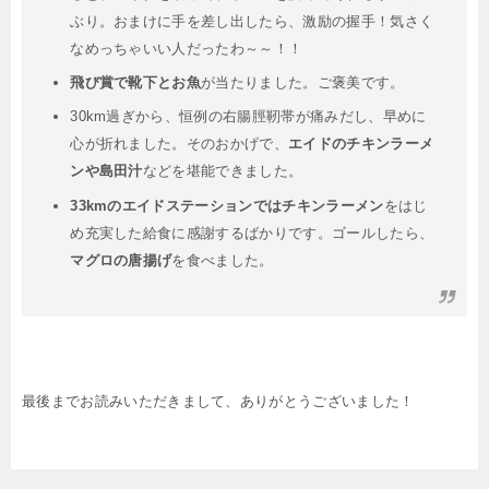
ぶり。おまけに手を差し出したら、激励の握手！気さく
なめっちゃいい人だったわ～～！！
飛び賞で靴下とお魚
が当たりました。ご褒美です。
30km過ぎから、恒例の右腸脛靭帯が痛みだし、早めに
心が折れました。そのおかげで、
エイドのチキンラーメ
ンや島田汁
などを堪能できました。
33kmのエイドステーションではチキンラーメン
をはじ
め充実した給食に感謝するばかりです。ゴールしたら、
マグロの唐揚げ
を食べました。
最後までお読みいただきまして、ありがとうございました！