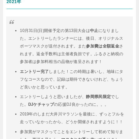
2021年
10月31日(日)開催予定の第13回大会は
中止
になりまし
た。エントリーしたランナーには、後日、オリジナルス
ポーツマスクが送付されます。また
参加費は全額返金
さ
れます。返金手数料は主催者負担です。ふるさと納税の
参加者は参加料相当の品物が進呈されます！
エントリー完了
しました！この時期は暑いし、地味にタ
フなコースなので、記録は期待できないけれど、ちょう
ど良いかと思っています。
エントリーしようと思いましたが、
静岡県民限定
でし
た。
DJケチャップ
の応援DJ良かったのに。。。
2019年のしまだ大井川マラソンを最後に、ずっとフルを
走っていなかったから、どうか開催されますように！！
参加賞がマスクってことをエントリーして初めて知りま