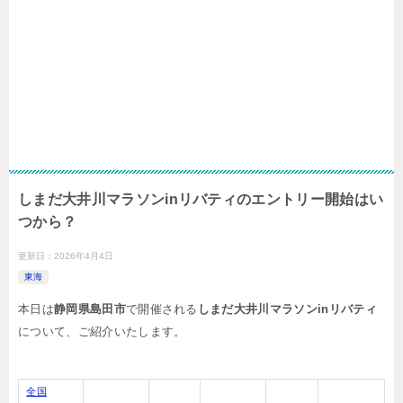
しまだ大井川マラソンinリバティのエントリー開始はい
つから？
更新日：
2026年4月4日
東海
本日は
静岡県島田市
で開催される
しまだ大井川マラソンinリバティ
について、ご紹介いたします。
全国