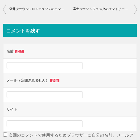
投
袋井クラウンメロンマラソンのエントリー開始はいつから？
富士マラソンフェスタのエントリー開始はいつから？
稿
ナ
コメントを残す
ビ
ゲ
ー
名前
必須
シ
ョ
ン
メール（公開されません）
必須
サイト
次回のコメントで使用するためブラウザーに自分の名前、メールア