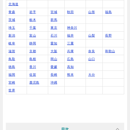
北海道
青森
岩手
宮城
秋田
山形
福島
茨城
栃木
群馬
埼玉
千葉
東京
神奈川
新潟
富山
石川
福井
山梨
長野
岐阜
静岡
愛知
三重
滋賀
京都
大阪
兵庫
奈良
和歌山
鳥取
島根
岡山
広島
山口
徳島
香川
愛媛
高知
福岡
佐賀
長崎
熊本
大分
宮崎
鹿児島
沖縄
世界
目次