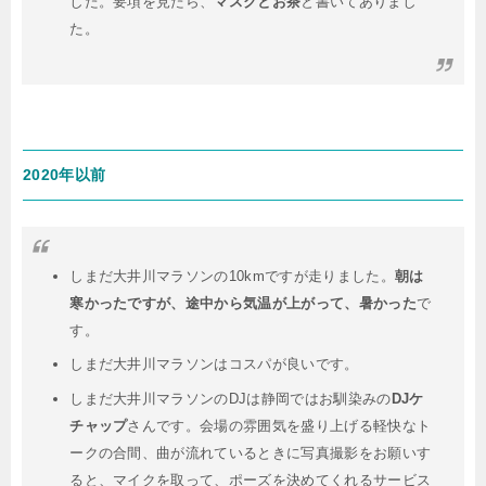
した。要項を見たら、
マスクとお茶
と書いてありまし
た。
2020年以前
しまだ大井川マラソンの10kmですが走りました。
朝は
寒かったですが、途中から気温が上がって、暑かった
で
す。
しまだ大井川マラソンはコスパが良いです。
しまだ大井川マラソンのDJは静岡ではお馴染みの
DJケ
チャップ
さんです。会場の雰囲気を盛り上げる軽快なト
ークの合間、曲が流れているときに写真撮影をお願いす
ると、マイクを取って、ポーズを決めてくれるサービス