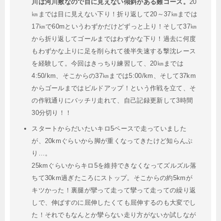
川は河川敷なので目に見えない傾斜がある難コース。
20
㎞までは目に見えない下り！折り返して20～37㎞までは
17㎞で60mというわずかだけどずっと上り！そして37㎞
から折り返してゴールまではわずかな下り！過去に何度
もわずかな上りに足を削られて後半失速する撃沈レース
を経験して。今回はきっちり練習して、20㎞までは
4:50/km、そこからの37㎞までは5:00/km、そして37km
からゴールまではビルドアップ！という作戦を立て、そ
の作戦通りにバッチリ走れて、自己記録更新して3時間
30分切り！！
スタートからだいたいキロ5ペースで走っていました
が、20kmぐらいから脚が重くなってきたけど知らんぷ
り…。
25kmぐらいからキロ5を維持できなくなってズルズル落
ちて30km過ぎたころにストップ。そこからの約5kmが
キツかった！裏腿が攣って走って攣って走っての繰り返
しで、伸ばすのに屈伸したくても屈伸するのも大変でし
た！それでもなんとか攣らない走り方がないか試しなが