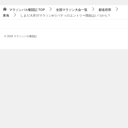
マラソンバカ奮闘記
TOP
全国マラソン大会一覧
都道府県
東海
しまだ大井川マラソンinリバティのエントリー開始はいつから？
© 2018 マラソンバカ奮闘記