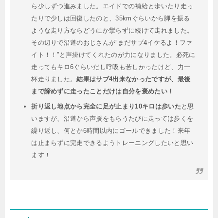
ら少しずつ進みました。エイドでの補給と歩いたり走っ
たりで少しは回復したのと、35kmぐらいから脚を振る
ような走り方ならどうにか攣らずに続けて走れました。
その辺りで沿道のおじさんが”まだサブ4イケるよ！ファ
イト！！”と声掛けてくれたのが力になりました。必死に
走ってもキロ6ぐらいだし呼吸も苦しかったけど、力一
杯走りました。
結果はサブ4出来なかったですが、最後
まで諦めずに走ったことだけは自分を褒めたい！
折り返し地点から完全に足が止まり10キロは歩いた
と思
いますが、沿道から声援をもらうたびに走っては歩くを
繰り返し、何とか6時間以内にゴールできました！来年
は止まらずに完走できるようトレーニングしたいと思い
ます！