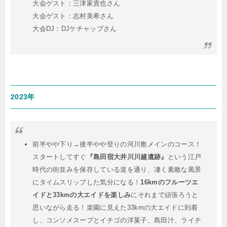
大会ゲスト：三津家貴也さん
大会ゲスト：志村美希さん
大会DJ：DJケチャップさん
2023年
前半やや下り→後半やや登りの河川敷メインのコース！
スタートしてすぐ
『島田宿大井川川越遺跡』
という江戸
時代の街並みを保存している道を通り、凄く素敵な風景
にタイムスリップした気分になる！
16kmのフルーツエ
イドと33kmの大エイドを楽しみ
にそれまで頑張ろうと
思いながら走る！楽園に見えた33kmの大エイドに到着
し、コンソメスープとイチゴの洋菓子、島田汁、ライチ