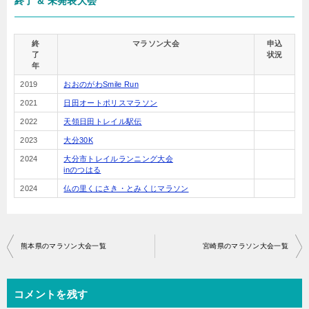
終了 & 未発表大会
終
マラソン大会
申込
了
状況
年
2019
おおのがわSmile Run
2021
日田オートポリスマラソン
2022
天領日田トレイル駅伝
2023
大分30K
2024
大分市トレイルランニング大会
inのつはる
2024
仏の里くにさき・とみくじマラソン
投
熊本県のマラソン大会一覧
宮崎県のマラソン大会一覧
稿
ナ
コメントを残す
ビ