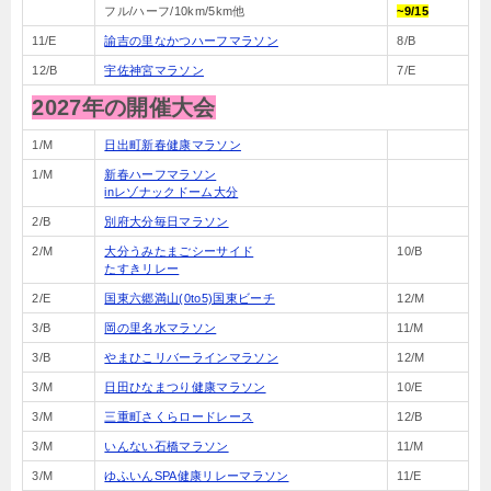
フル/ハーフ/10km/5km他
~9/15
11/E
諭吉の里なかつハーフマラソン
8/B
12/B
宇佐神宮マラソン
7/E
2027年の開催大会
1/M
日出町新春健康マラソン
1/M
新春ハーフマラソン
inレゾナックドーム大分
2/B
別府大分毎日マラソン
2/M
大分うみたまごシーサイド
10/B
たすきリレー
2/E
国東六郷満山(0to5)国東ビーチ
12/M
3/B
岡の里名水マラソン
11/M
3/B
やまひこリバーラインマラソン
12/M
3/M
日田ひなまつり健康マラソン
10/E
3/M
三重町さくらロードレース
12/B
3/M
いんない石橋マラソン
11/M
3/M
ゆふいんSPA健康リレーマラソン
11/E