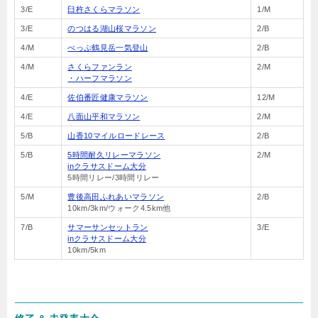
3/E
臼杵さくらマラソン
1/M
3/E
のつはる湖山桜マラソン
2/B
4/M
べっぷ鶴見岳一気登山
2/B
4/M
さくらファンラン
2/M
・ハーフマラソン
4/E
佐伯番匠健康マラソン
12/M
4/E
八面山平和マラソン
2/M
5/B
山香10マイルロードレース
2/B
5/B
5時間耐久リレーマラソン
2/M
inクラサスドーム大分
5時間リレー/3時間リレー
5/M
豊後高田ふれあいマラソン
2/B
10km/3km/ウォーク4.5km他
7/B
サマーサンセットラン
3/E
inクラサスドーム大分
10km/5km