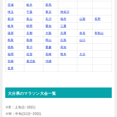
茨城
栃木
群馬
埼玉
千葉
東京
神奈川
新潟
富山
石川
福井
山梨
長野
岐阜
静岡
愛知
三重
滋賀
京都
大阪
兵庫
奈良
和歌山
鳥取
島根
岡山
広島
山口
徳島
香川
愛媛
高知
福岡
佐賀
長崎
熊本
大分
宮崎
鹿児島
沖縄
世界
大分県のマラソン大会一覧
※B：上旬(1~10日)
※M：中旬(11日~20日)