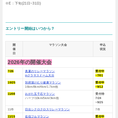
※E：下旬(21日~31日)
エントリー開始はいつから？
開
マラソン大会
申込
催
状況
日
2026年の開催大会
7/26
真夏のリレーマラソン
受付中
inクラサスドーム大分
~7/01
10/25
別府湯けむり健康マラソン
受付中
16km/8km/4km/1.7km他
~9/12
11/08
おがた五千石マラソン
受付待
ハーフ/10km/5km/3km他
7/24
~9/25
11/B
日出シクロクロスリレーマラソン
7/B
11/15
佐伯フルマラソン
受付中