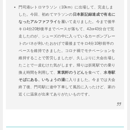
門司港レトロマラソン（10km）に出場して、完走しま
した。今回、初めてマラソンの
日本新記録達成で有名に
なったアルファフライ
を履いて走りました。今まで後半
キロ4分20秒後半までペースが落ちて、42or43分台で完
走したのが、シューズの中に入っているカーボンプレー
トのバネが利いたおかげで最後までキロ4分10秒前半の
ペースを維持できました。コロナ禍でモチベーションを
維持することで苦労しましたが、久しぶりに大会出場し
たことで一皮むけた気がします。帰りは折尾駅での乗り
換え時間を利用して、
東筑軒のうどん
を食べて、
水巻駅
そばにある、いちょうの湯
に入りました。今までは大会
終了後、門司駅に途中下車して風呂に入ったけど、家の
近くに温泉が出来てありがたいものです。