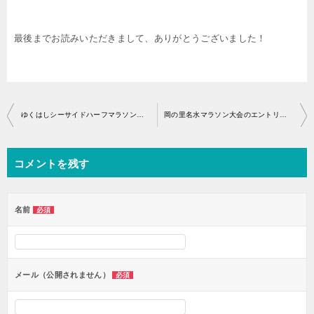
最後までお読みいただきまして、ありがとうございました！
投
ゆくはしシーサイドハーフマラソンのエントリー開始はいつから？
岡の里名水マラソン大会のエントリー開始はいつから？
稿
ナ
コメントを残す
ビ
ゲ
ー
名前
必須
シ
ョ
ン
メール（公開されません）
必須