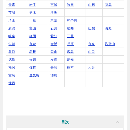
青森
岩手
宮城
秋田
山形
福島
茨城
栃木
群馬
埼玉
千葉
東京
神奈川
新潟
富山
石川
福井
山梨
長野
岐阜
静岡
愛知
三重
滋賀
京都
大阪
兵庫
奈良
和歌山
鳥取
島根
岡山
広島
山口
徳島
香川
愛媛
高知
福岡
佐賀
長崎
熊本
大分
宮崎
鹿児島
沖縄
世界
目次