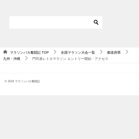
マラソンバカ奮闘記
TOP
全国マラソン大会一覧
都道府県
九州・沖縄
門司港レトロマラソン エントリー開始・アクセス
© 2018 マラソンバカ奮闘記