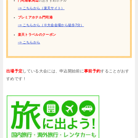
門司港駅周辺
のおすすめホテル
–> こちらから（楽天サイト）
プレミアホテル門司港
–> こちらから（※大会会場から徒歩7分）
楽天トラベルのクーポン
–> こちらから
出場予定
している大会には、申込開始前に
事前予約
することがおす
すめです！