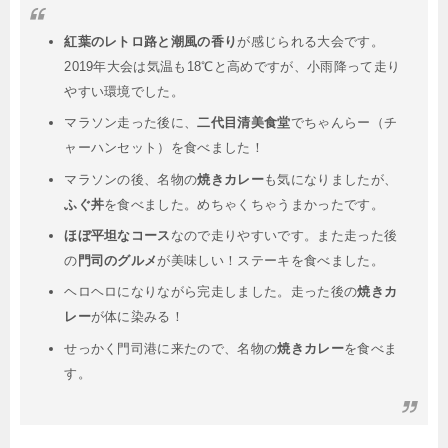
紅葉のレトロ路と潮風の香り
が感じられる大会です。
2019年大会は気温も18℃と高めですが、小雨降って走り
やすい環境でした。
マラソン走った後に、
二代目清美食堂
でちゃんらー（チ
ャーハンセット）を食べました！
マラソンの後、名物の
焼きカレー
も気になりましたが、
ふぐ丼
を食べました。めちゃくちゃうまかったです。
ほぼ平坦なコース
なので走りやすいです。また走った後
の
門司のグルメ
が美味しい！ステーキを食べました。
ヘロヘロになりながら完走しました。走った後の
焼きカ
レー
が体に染みる！
せっかく門司港に来たので、名物の
焼きカレー
を食べま
す。