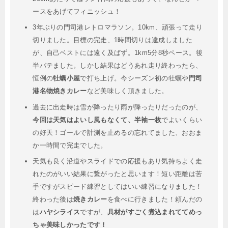
ースをあげてフィニッシュ！
3年ぶりの門司港レトロマラソン。10km、頑張って走り
切りました。目標の完走、1時間切りは達成しました
が、自己ベストには遠く及ばず。1km5分8秒ペース。後
半バテました。しかし結果はどうあれ走り終わったら、
恒例の
牡蠣小屋
で打ち上げ。今シーズン初の牡蠣や
門司
港名物焼きカレー
など美味しく頂きました。
過去に出走時は雪が降ったり雨が降ったりだったのが、
今回は天気はよいし風もなくて、半袖一枚
でよいくらい
の好天！ゴールで計測を止めるの忘れてました、おおま
か一時間で完走でした。
天気も良く沿道やスライドでの応援もあり気持ちよく走
れたのがいい結果に繋がったと思います！短い距離は苦
手ですがスピード練習としてはいい練習になりました！
終わった後は
焼きカレー
を食べに行きました！頼んだの
は
ハヤシライス
ですが、
具材がすごく煮込まれててめっ
ちゃ美味しかったです！