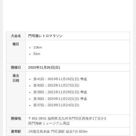
大会名
門司港レトロマラソン
種目
10km
5km
開催日
2023年11月26日(日)
過去
第41回：2023年11月26日(日)
中止
日程
第40回：2022年11月27日(日)
第39回：2021年11月28日(日)
中止
第38回：2020年11月22日(日)
中止
第37回：2019年11月24日(日)
開催地
〒801-0841 福岡県北九州市門司区西海岸1丁目3-3
関門海峡ミュージアム周辺
最寄駅
JR鹿児島本線 門司港駅 徒歩7分 600m