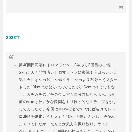
2022年
第40回門司港レトロマラソン（5年ぶり3回目の出場）
5km！
久々門司港レトロマラソンに参戦！今日もいい天
気！今回は5km40～59歳の部！5kmより20分早くスター
トした10kmはかなりの人でしたが、5kmはそうでもな
く、ガチガチのガチのウェアも自分含めちらほら。5年
前の5kmはわずかな隙間をすり抜け的なステップをかま
してましたが、
今回は200mほどですぐにばらけてレト
ロ地区を爆走。
折り返すと10kmの速い人たちに抜かれ
まくりでしたが、なんとか気力を振り絞り、ラスト
200mあたりではラン仲間の応援もあって、なんとかペ