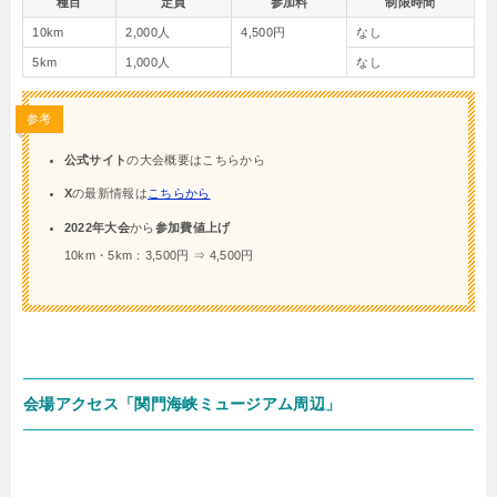
種目
定員
参加料
制限時間
10km
2,000人
4,500円
なし
5km
1,000人
なし
参考
公式サイト
の大会概要はこちらから
X
の最新情報は
こちらから
2022年大会
から
参加費値上げ
10km・5km：3,500円 ⇒ 4,500円
会場アクセス「関門海峡ミュージアム周辺」