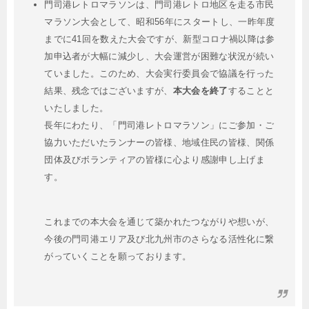
門司港レトロマラソンは、門司港レトロ地区を走る市民
マラソン大会として、昭和56年にスタートし、一昨年度
までに41回を数えた大会ですが、新型コロナ禍以降は参
加申込者が大幅に減少し、大会運営が困難な状況が続い
ていました。このため、大会実行委員会で協議を行った
結果、残念ではございますが、
本大会を終了
することと
いたしました。
長年にわたり、「門司港レトロマラソン」にご参加・ご
協力いただいたランナーの皆様、地域住民の皆様、関係
団体及びボランティアの皆様に心より感謝申し上げま
す。
これまでの本大会を通じて築かれたつながりや想いが、
今後の門司港エリア及び北九州市のさらなる活性化に繋
がっていくことを願っております。