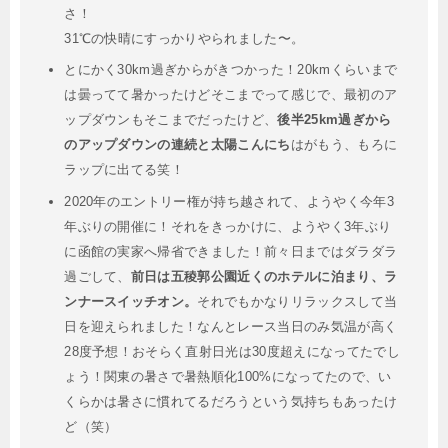
さ！
31℃の快晴にすっかりやられました〜。
とにかく30km過ぎからがきつかった！20kmくらいまで
は曇ってて暑かったけどそこまでって感じで、最初のア
ップダウンもそこまでだったけど、
後半25km過ぎから
のアップダウンの連続と太陽こんにち
はがもう、もろに
ラップに出てる笑！
2020年のエントリー権が持ち越されて、ようやく今年3
年ぶりの開催に！それをきっかけに、ようやく3年ぶり
に函館の実家へ帰省できました！前々日まではダラダラ
過ごして、
前日は五稜郭公園近くのホテルに泊まり、ラ
ンナースイッチオン。
それでもかなりリラックスして当
日を迎えられました！なんとレース当日のみ気温が高く
28度予想！おそらく直射日光は30度超えになってたでし
ょう！関東の暑さで暑熱順化100%になってたので、い
くらかは暑さに慣れてるだろうという気持ちもあったけ
ど（笑）