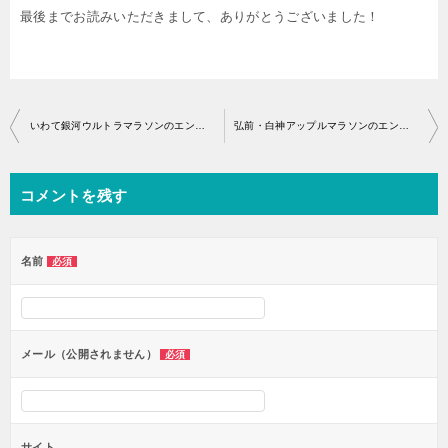
最後までお読みいただきまして、ありがとうございました！
投
いわて銀河ウルトラマラソンのエントリー開始はいつから？
弘前・白神アップルマラソンのエントリー開始はいつから？
稿
ナ
コメントを残す
ビ
ゲ
ー
名前
必須
シ
ョ
ン
メール（公開されません）
必須
サイト