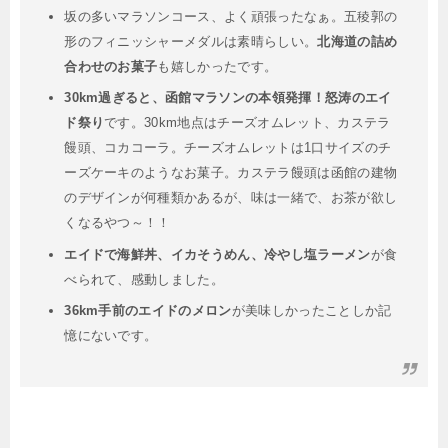
坂の多いマラソンコース、よく頑張ったなぁ。五稜郭の
形のフィニッシャーメダルは素晴らしい。
北海道の詰め
合わせのお菓子
も嬉しかったです。
30km過ぎると、函館マラソンの本領発揮！怒涛のエイ
ド祭り
です。30km地点はチーズオムレット、カステラ
饅頭、コカコーラ。チーズオムレットは1口サイズのチ
ーズケーキのようなお菓子。カステラ饅頭は函館の建物
のデザインが何種類かあるが、味は一緒で、お茶が欲し
くなるやつ～！！
エイドで海鮮丼、イカそうめん、冷やし塩ラーメン
が食
べられて、感動しました。
36km手前のエイドのメロン
が美味しかったことしか記
憶にないです。