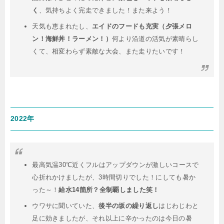
く
、気持ちよく完走できました！また来よう！
天気も恵まれたし、
エイドのフードも充実（夕張メロ
ン！海鮮丼！ラーメン！）
何より沿道の活気が素晴らし
くて、相変わらず素敵な大会、また走りたいです！
2022年
最高気温30℃近くフルはアップダウンが激しいコースで
心折れかけましたが、3時間切りでした！にしても暑か
った～！
給水14箇所？全制覇しました笑！
ウワサに聞いていた、
後半の坂の繰り返し
はじわじわと
足に効きましたが、それ以上に辛かったのは今日の暑