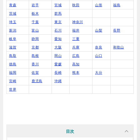
青森
岩手
宮城
秋田
山形
福島
茨城
栃木
群馬
埼玉
千葉
東京
神奈川
新潟
富山
石川
福井
山梨
長野
岐阜
静岡
愛知
三重
滋賀
京都
大阪
兵庫
奈良
和歌山
鳥取
島根
岡山
広島
山口
徳島
香川
愛媛
高知
福岡
佐賀
長崎
熊本
大分
宮崎
鹿児島
沖縄
世界
目次