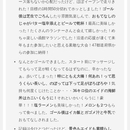
ース落ちないか心配だったけど、ほぼイーブンで走りき
れた！目標の1時間50分切れてホッとしました！
ゴール
後は芝生でごろん
したり雰囲気楽しんで、
おもてなしの
じゃがバター塩辛添えとビールで乾杯！
最高に美味しか
った！たくさんのランナーさんと会えて嬉しかった！め
ちゃ楽しい函館マラソンでした️！沿道の応援が凄くて来
年もまた参加したいと思える素敵な大会！47都道府県か
らの参加に納得！
なんとかゴールできました。スタート前にマッサージし
てもらって足が軽くなってるはずなのに、辛かったな
ぁ。歩いてしまった！
特にともえ大橋！何あれ！って思
うくらい長いし、のぼっては下って足がぼろぼろや！
気
持ち何度くじけたことか・・・
36キロ位のエイドの海鮮
丼はカニいくらうに！
それといかいくらうに！豪
華！！！
塩ラーメン
も美味しかった！
メロンも２つ
もら
って食べました。
ゴール後はイカ飯とガゴメ汁と牛乳
で
おもてなしされました。
記録は今ひとつだったけど。
景色もエイドも素晴らし