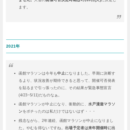
ます。
2021年
函館マラソンは今年も
中止
になりました。早期に決断す
るより、状況改善が期待できると思って、開催可否発表
を貼るまで引っ張ったのに、その結果が緊急事態宣言
(4/23~5/11)だものなぁ。
函館マラソンが中止になり、衝動的に、
水戸漫遊マラソ
ン
をポチったのは私だけではないはず・・・
残念ながら、2年連続、函館マラソンが中止になりまし
た。やむを得ないですね。
出場予定者は来年開催時に出