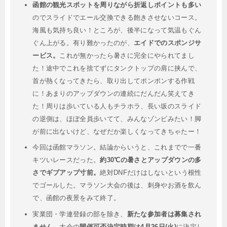
函館の観光スポットを周りながら折返しポイントも多い
のでスライドでエール交換できる飽きさせないコース。
海風も気持ち良い！ところが、後半になって気温もぐん
ぐん上がる。有り難かったのが、
エイドでのスポンジサ
ービス。
これが無かったら暑さに完全にやられてまし
た！途中でこれを捨てずにタンクトップの肩に挟んで、
首が熱くなってきたら、取り出してポンポンする作戦
に！あまりのアップダウンの連続にだんだん笑えてき
た！周りは歩いている人もチラホラ、長い坂のスライド
の逆側は、ほぼ全員歩いてて、みんなゾンビみたい！脚
が前に出ないけど、なぜだか楽しくなってきちゃたー！
今回は函館マラソン。結論からいうと、これまでで一番
キツいレースだった。
約30℃の暑さとアップダウンの多
さでギブアップ寸前。
絶対DNFだけはしないという根性
でゴールした。マラソン大会の後は、刺身やお酒を飲ん
で、函館の夜景をみて終了。
実業団・学連登録の部を除き、
新たな参加者は募集され
ません。
大会の
開催可否決定時期は4月26日(火)
に決定し