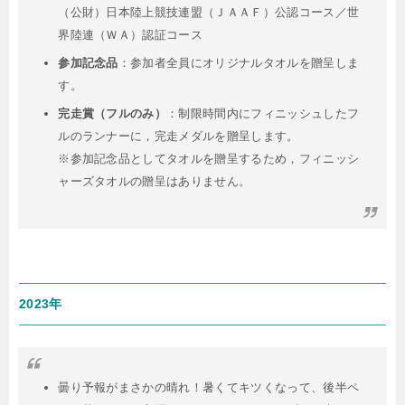
（公財）日本陸上競技連盟（ＪＡＡＦ）公認コース／世
界陸連（ＷＡ）認証コース
参加記念品
：参加者全員にオリジナルタオルを贈呈しま
す。
完走賞（フルのみ）
：制限時間内にフィニッシュしたフ
ルのランナーに，完走メダルを贈呈します。
※参加記念品としてタオルを贈呈するため，フィニッシ
ャーズタオルの贈呈はありません。
2023年
曇り予報がまさかの晴れ！暑くてキツくなって、後半ペ