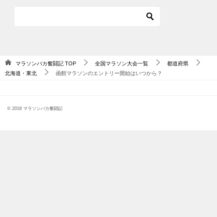
マラソンバカ奮闘記
TOP
全国マラソン大会一覧
都道府県
北海道・東北
函館マラソンのエントリー開始はいつから？
© 2018 マラソンバカ奮闘記