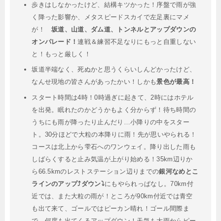
歩きはしなかったけど、結構キツかった！序盤で雨が強
く降った影響か、メタスピードスカイで左足裏にマメ
が！
坂道、山道、ダム道、トンネルとアップダウンの
オンパレード！
連戦＆練習不足なりにもっと自重しない
と！もっと厳しく！
坂道半端なく、死ぬかと思うくらいしんどかったけど、
なんせ現地の皆さんがあったかい！しかも
景色が最高！
スタート時間は4時！0時過ぎに起きて、2時にはホテル
を出発。眠れたのかどうかもよく分からず！待ち時間の
うちにも雨が降ったり止んだり…小降りの中をスター
ト。30分ほどで大粒の本降りに雨！先が思いやられる！
コースは北上から雫石へのワンウェイ。降り出した雨も
しばらくすると止み気温が上がり始める！35km辺りか
ら66.5kmのレストステーション辺りまでの
銀河なめとこ
ラインのアップ⤴️ダウン⤵️
にもやられっぱなし。70km付
近では、また大粒の雨が！ところが90km付近では青空
も出て来て、ゴールではピーカン晴れ！ゴール間際ま
で、何度も出てくるアップダウン！天気も大雨からピー