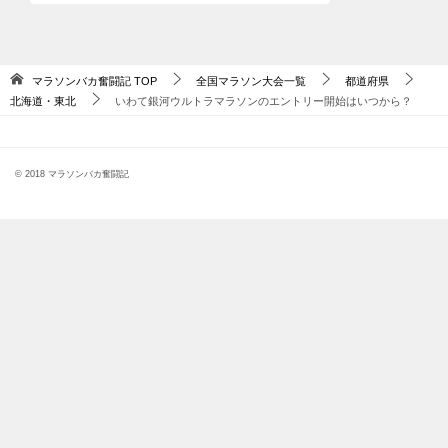
マラソンバカ奮闘記
TOP
全国マラソン大会一覧
都道府県
北海道・東北
いわて銀河ウルトラマラソンのエントリー開始はいつから？
© 2018 マラソンバカ奮闘記