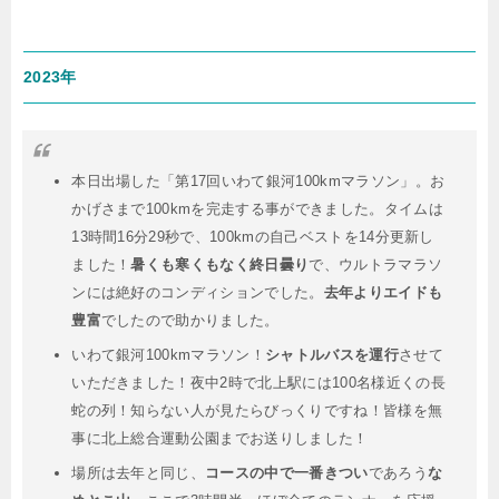
2023年
本日出場した「第17回いわて銀河100kmマラソン」。お
かげさまで100kmを完走する事ができました。タイムは
13時間16分29秒で、100kmの自己ベストを14分更新し
ました！
暑くも寒くもなく終日曇り
で、ウルトラマラソ
ンには絶好のコンディションでした。
去年よりエイドも
豊富
でしたので助かりました。
いわて銀河100kmマラソン！
シャトルバスを運行
させて
いただきました！夜中2時で北上駅には100名様近くの長
蛇の列！知らない人が見たらびっくりですね！皆様を無
事に北上総合運動公園までお送りしました！
場所は去年と同じ、
コースの中で一番きつい
であろう
な