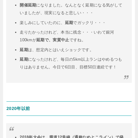
開催延期
になりました。なんとなく延期になる気がして
いましたが、現実になると悲しい・・・
楽しみにしていたのに、
延期
でガックリ・・・
走りたかったけれど、本当に残念・・・いわて銀河
100kmが
延期で、実質中止
ですね。
延期
は、想定内とはいえショックです。
延期
になったけれど、毎日の5km以上ランはやめるつも
りはありません。今日で6日目、目標50日連続です！
2020年以前
2018年大会は、県道12号線（通称なめとこライン）で発