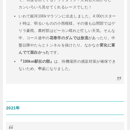
カンいろいろ見せてくれるレースでした！
いわて銀河100kマラソンに出走しました。4:00のスター
ト時は、明るいものの小雨模様。その後も山間部ではゲ
リラ豪雨。農村部はピーカン晴れと忙しい天気。そんな
中、コース途中の
花巻市のダムでは放流
があったり。中
盤以降やたらとトンネルを抜けたり。なかなか
変化に富
んでて面白かった
です。
『100km駅伝の部』
は、待機場所の感染対策が確保でき
ないため、
中止
になりました。
2021年