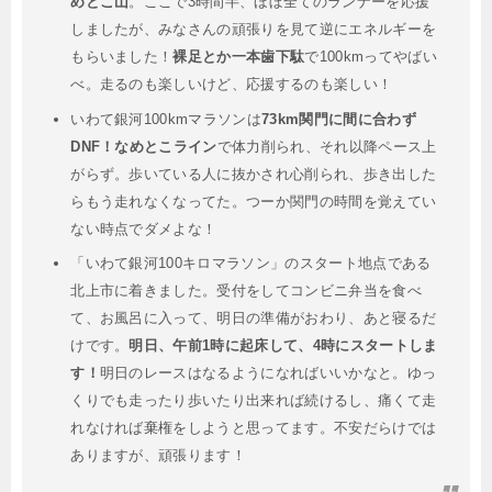
めとこ山
。ここで3時間半、ほぼ全てのランナーを応援
しましたが、みなさんの頑張りを見て逆にエネルギーを
もらいました！
裸足とか一本歯下駄
で100kmってやばい
べ。走るのも楽しいけど、応援するのも楽しい！
いわて銀河100kmマラソンは
73km関門に間に合わず
DNF！なめとこライン
で体力削られ、それ以降ペース上
がらず。歩いている人に抜かされ心削られ、歩き出した
らもう走れなくなってた。つーか関門の時間を覚えてい
ない時点でダメよな！
「いわて銀河100キロマラソン」のスタート地点である
北上市に着きました。受付をしてコンビニ弁当を食べ
て、お風呂に入って、明日の準備がおわり、あと寝るだ
けです。
明日、午前1時に起床して、4時にスタートしま
す！
明日のレースはなるようになればいいかなと。ゆっ
くりでも走ったり歩いたり出来れば続けるし、痛くて走
れなければ棄権をしようと思ってます。不安だらけでは
ありますが、頑張ります！