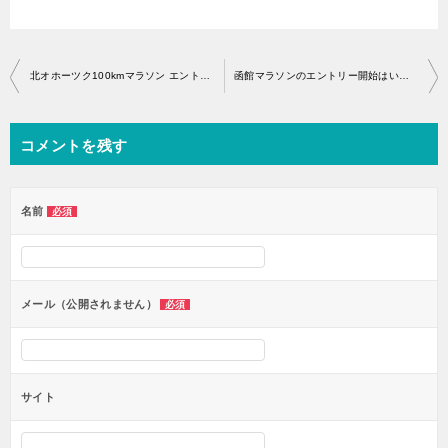
投
北オホーツク100kmマラソン エントリー開始・アクセス
函館マラソンのエントリー開始はいつから？
稿
ナ
コメントを残す
ビ
ゲ
ー
名前
必須
シ
ョ
ン
メール（公開されません）
必須
サイト