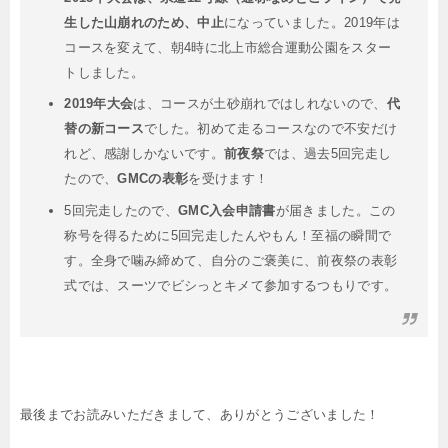
生した山崩れのため、中止
になっていました。2019年は
コースを変えて、朝4時に北上市総合運動公園をスター
トしました。
2019年大会
は、コースが土砂崩れではしれないので、
代
替の新コース
でした。初めて走るコースなので不安だけ
れど、感謝しかないです。
前夜祭
では、過去5回完走し
たので、
GMCの表彰
を受けます！
5回完走したので、
GMC入会申請書
が届きました。この
称号を得るために5回完走したんやもん！至福の瞬間で
す。全身で噛み締めて、自分のご褒美に、前夜祭の表彰
式では、スーツでビシっとキメて参加するつもりです。
最後までお読みいただきまして、ありがとうございました！