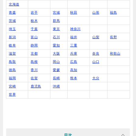
北海道
青森
岩手
宮城
秋田
山形
福島
茨城
栃木
群馬
埼玉
千葉
東京
神奈川
新潟
富山
石川
福井
山梨
長野
岐阜
静岡
愛知
三重
滋賀
京都
大阪
兵庫
奈良
和歌山
鳥取
島根
岡山
広島
山口
徳島
香川
愛媛
高知
福岡
佐賀
長崎
熊本
大分
宮崎
鹿児島
沖縄
世界
目次