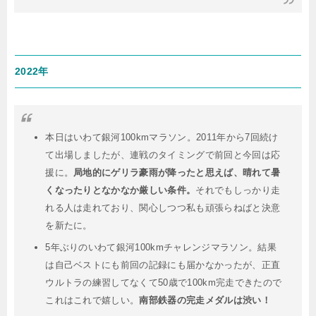
2022年
本日はいわて銀河100kmマラソン。2011年から7回続け
て出場しましたが、連戦のタイミングで前回と今回は応
援に。
局地的にゲリラ豪雨が降ったと思えば、晴れて暑
くなったりとなかなか厳しい条件。
それでもしっかり走
れる人は走れており、関心しつつ私も頑張らねばと決意
を新たに。
5年ぶりのいわて銀河100kmチャレンジマラソン。結果
は自己ベストにも前回の記録にも届かなかったが、正直
ウルトラの練習してなくて50歳で100km完走できたので
これはこれで嬉しい。
南部鉄器の完走メダルは渋い！