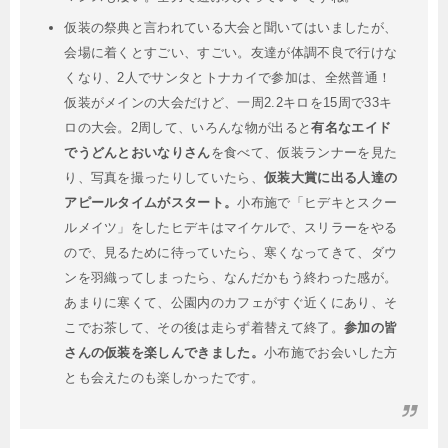
仮装の祭典と言われている大会と聞いてはいましたが、
会場に着くとすごい、すごい。友達が体調不良で行けな
くなり、2人でサンタとトナカイで参加は、全然普通！
仮装がメインの大会だけど、一周2.2キロを15周で33キ
ロの大会。2周して、いろんな物が出ると
有名なエイド
でうどんとおいなりさん
を食べて、仮装ランナーを見た
り、写真を撮ったりしていたら、
仮装大賞に出る人達の
アピールタイムがスタート。
小布施で「ヒデキとスクー
ルメイツ」をしたヒデキはマイケルで、スリラーをやる
ので、見るために待っていたら、寒くなってきて、ダウ
ンを羽織ってしまったら、なんだかもう終わった感が。
あまりに寒くて、公園内のカフェがすぐ近くにあり、そ
こでお茶して、その後は走らず着替えて終了。
参加の皆
さんの仮装を楽しんできました。
小布施でお会いした方
とも会えたのも楽しかったです。