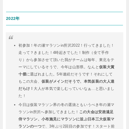
2022年
初参加！年の瀬マラソンin所沢2022！行ってきました！
走って？きました！4時起きでした！制作（全て手作
り）から参加させて頂いた我がチームは毎年、東北をテ
ーマにしているそうで、今年は山形県。なんと
仮装大賞
十傑
に選ばれました。5年連続だそうです！それにして
もこの大会、
仮装がメインだそうで、本気仮装の大人達
だらけ！
大人が本気で楽しむっていいなぁ…と思いまし
た！
今日は仮装マラソン界の冬の選抜ともいうべき年の瀬マ
ラソンin所沢へ参加してきました！
この大会は安政遠足
侍マラソン、小布施見にマラソンに並ぶ日本三大仮装マ
ラソンの一つ
で、3年ぶり2回目の参加です！スタート前