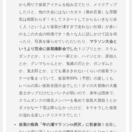
から周りで仮装アイテムを組み立てたり、メイクアップ
したりと、他の大会にはないカオス（褒め言葉）な雰囲
気は相変わらず！そしてスタートしてからもいきなり歩
く人（というより仮装が凄すぎで走れない仕様）が多い
のもこの大会の特徴です！色々な人に話しかけて話を伺
ったり、写真を撮らせていただいたり、
マラソン大会と
いうより完全に仮装撮影会でした！
ジブリとか、スラム
ダンクとか、ミッフィー一家とか、ハイジとか、原始人
とか、グンマちゃんとか、鬼滅の刃とか、ガンダムと
か、鬼太郎とか、とても書ききれないくらいの仮装ラン
ナーが集まっていて、仮装率99%（予想）の楽しくも、
レベルの高い仮装全国大会でした！ダイの大冒険の大魔
道士ポップだけだとパンチが弱いので、来年は団体で、
スラムダンクの湘北メンバーを集めて仮装大賞狙うとか
ダメかな〜？雪は降らなかったけど、キラキラした仮装
の溢れる楽しいクリスマスでした！
仮装の祭典「年の瀬マラソンin所沢」に初参加！
仮装し
ないと逆に浮くというので興味本位でエントリー！ホン