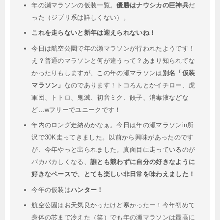
年の瀬マラソンの仮装一覧。
優勝はナウシカの巨神兵
だ
った（ジブリ系は詳しくない）。
これを走らないと新年は迎えられないね！
今日は航空公園で年の瀬マラソンが行われたようです！
え？普通のマラソンと何が違うって？あまり知られてな
かったりもしますが、この年の瀬マラソンは
別名「仮装
マラソン」
なのであります！トコろんとかイチロー、虎
軍団、トトロ、鬼滅、初音ミク、餃子、消毒液などな
ど…wフリーでユニークです！
年内のロング走納めかなぁ。今日は年の瀬マラソンin所
沢で30K走ってきました。以前から興味があったのです
が、今年やっと出られました。真面目に走っているのが
バカバカしくなる、
誰とも競わずに自分の好きなように
好きなペースで、とても楽しい非日常を味わえました！
今年の仮装は
ハンター！
航空公園はお天気良かったけど寒かったー！今年初めて
身体の芯まで冷えた（笑）でも年の瀬マラソンは最高に