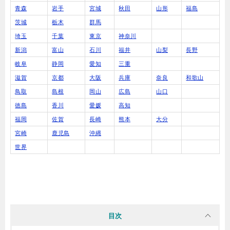
青森
岩手
宮城
秋田
山形
福島
茨城
栃木
群馬
埼玉
千葉
東京
神奈川
新潟
富山
石川
福井
山梨
長野
岐阜
静岡
愛知
三重
滋賀
京都
大阪
兵庫
奈良
和歌山
鳥取
島根
岡山
広島
山口
徳島
香川
愛媛
高知
福岡
佐賀
長崎
熊本
大分
宮崎
鹿児島
沖縄
世界
目次