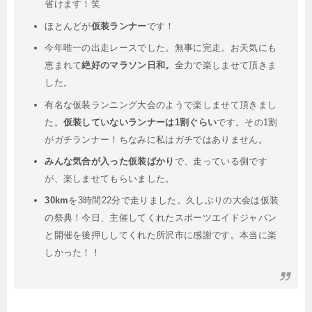
省けます！笑
ほとんどが
仮装ランナー
です！
今年唯一の出走レースでした。無事に完走。お天気にも
恵まれて
絶好のマラソン日和。
全力で楽しませて頂きま
した。
有名な仮装ランニング大会のようで楽しませて頂きまし
た。
仮装していないランナーは1割ぐらい
です。その1割
がガチランナー！ちなみに私はガチではありません。
みんな気合が入った仮装ばかり
で、走っている側です
が、楽しませてもらいました。
30km
を3時間22分で走りました。久しぶりの大会は仮装
の祭典！今日、主催してくれたスポーツエイドジャパン
と開催を後押ししてくれた所沢市に感謝です。本当に楽
しかった！！