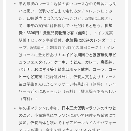
年内最後のレース！起伏の多いコースなので練習にも良
いと思い、仮装でどこまで走れるかチャレンジしてみ
た。10位以内には入れなかったけど、記録は上位とし
て、来年の案内には掲載していただけると思う。
参加
費：3600円！貴重品荷物預け有（無料）
、トイレ充実、
駅近！ゼッケン事前送付、
参加賞は2024カレンダー！
チ
ップ、記録証付！制限時間6時間の周回コース！トイレ
はコースに数カ所あり！
エイドは周回ごとほぼ無制限ビ
ュッフェスタイル！ケーキ、うどん、カレー、麻婆丼、
バナナ、おにぎり等！給水はホット飲料、コーラ、コー
ヒーなど充実！
記録証以外に、仮装大賞もあり！レース
後は学生さんによるマッサージ特典あり（無料）！シャ
ワーも近くにあるらしい（有料）！駐車場もあるらしい
（有料）！
年の瀬マラソンに参加。
日本三大仮装マラソンの１つと
のこと。
小布施見にマラソンに続いて阿佐ヶ谷姉妹にて
参加。仮装自体も凄いですがアピールタイムのパフォー
マンスも凄い。全力で遊ぶ大人っていいですね。