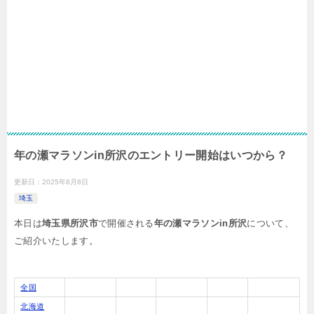
年の瀬マラソンin所沢のエントリー開始はいつから？
更新日：
2025年8月8日
埼玉
本日は
埼玉県所沢市
で開催される
年の瀬マラソンin所沢
について、
ご紹介いたします。
全国
北海道