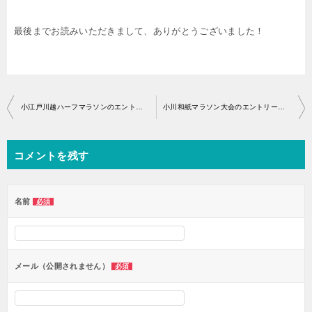
最後までお読みいただきまして、ありがとうございました！
投
小江戸川越ハーフマラソンのエントリー開始はいつから？
小川和紙マラソン大会のエントリー開始はいつから？
稿
ナ
コメントを残す
ビ
ゲ
ー
名前
必須
シ
ョ
ン
メール（公開されません）
必須