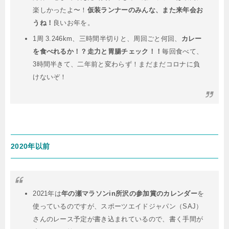
楽しかったよ〜！
仮装ランナーのみんな、また来年会お
うね！
良いお年を。
1周 3.246km、三時間半切りと、周回ごと何回、
カレー
を食べれるか！？走力と胃腸チェック！！
毎回食べて、
3時間半きて、二年前と変わらず！まだまだコロナに負
けないぞ！
2020年以前
2021年は
年の瀬マラソンin所沢の参加賞のカレンダー
を
使っているのですが、スポーツエイドジャパン（SAJ）
さんのレース予定が書き込まれているので、書く手間が