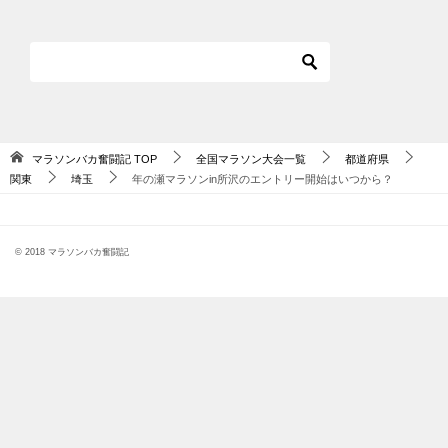
マラソンバカ奮闘記
TOP
全国マラソン大会一覧
都道府県
関東
埼玉
年の瀬マラソンin所沢のエントリー開始はいつから？
© 2018 マラソンバカ奮闘記