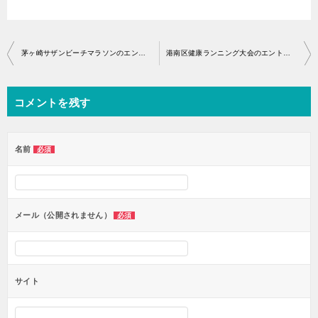
投
茅ヶ崎サザンビーチマラソンのエントリー開始はいつから？
港南区健康ランニング大会のエントリー開始はいつから？
稿
ナ
コメントを残す
ビ
ゲ
ー
名前
必須
シ
ョ
ン
メール（公開されません）
必須
サイト