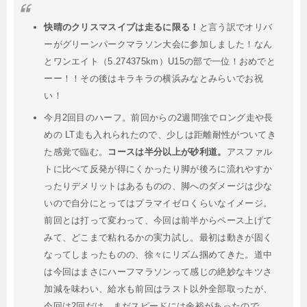
快晴のクリスマスイブは走るに限る！
と言う訳でオリバ
ーがグリーンパークマラソン大会に参加しました！なん
とワンエイト（5.274375km）U15の部で一位！おめでと
ーー！！その後はキラキラの横浜みなとみらいでお祝
い！
今月2回目のハーフ。前回からの2週間強でロング走や長
めの LT走も入れられたので、少しは距離耐性がついてき
た感覚で臨む。
コースは半分以上が砂利道。
アスファル
トに比べて反発が得にくかったり脚が後ろに流れやすか
ったりデメリットはあるものの、脚へのダメージは少な
いので自分にとってはプラマイゼロくらいなイメージ。
前回とは打って変わって、今回は前半からペース上げて
みて、どこまで粘れるかの実力試し。最初は動きが固く
なってしまったものの、徐々にリズム掴めてきた。道中
は今回はまさにハーフマラソンって感じの絶妙なキツさ
加減を味わい、給水も前回はラスト以外全部取ったが、
今回は2回だけ。まだスピードには余裕があったので