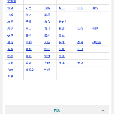
北海道
青森
岩手
宮城
秋田
山形
福島
茨城
栃木
群馬
埼玉
千葉
東京
神奈川
新潟
富山
石川
福井
山梨
長野
岐阜
静岡
愛知
三重
滋賀
京都
大阪
兵庫
奈良
和歌山
鳥取
島根
岡山
広島
山口
徳島
香川
愛媛
高知
福岡
佐賀
長崎
熊本
大分
宮崎
鹿児島
沖縄
世界
目次