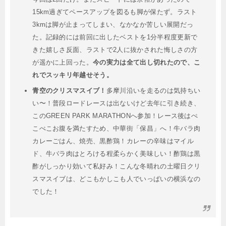
15km過ぎてペースアップを図るも脚が保たず。ラスト
3kmは脚が止まってしまい、なかなか苦しい展開だっ
た。記録的には前回に出したベストを1分半程度更新で
きた嬉しさ反面、ラストで2人に抜かされた悔しさの方
が遥かに上回った。
今の実力は全て出し切れたので、こ
れでスッキリ年越せそう。
青空のクリスマスイブ！
多摩川沿いを走るのは気持ちい
い〜！普段ロードレースは出ないけど去年に引き続き、
このGREEN PARK MARATHONへ参加！レース後はぺ
こぺこお腹を満たすため、中華街「保昌」へ！牛バラ肉
カレーごはん、焼売、黒酢鶏！カレーの辛味はマイル
ド、牛バラ肉はとろける程柔らかく美味しい！酢鶏は黒
酢がしっかり効いて私好み！こんな冬晴れの土曜日クリ
スマスイブは、どこもかしこも人でいっぱいの横浜なの
でした！