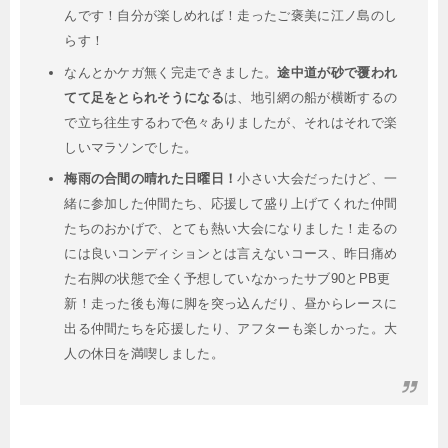
んです！自分が楽しめれば！走ったご褒美に江ノ島のし
らす！
なんとかケガ無く完走できました。
途中道が砂で覆われ
てて足をとられそうになる
は、地引網の船が横断するの
で立ち往生するわで色々ありましたが、それはそれで楽
しいマラソンでした。
梅雨の合間の晴れた日曜日！
小さい大会だったけど、一
緒に参加した仲間たち、応援して盛り上げてくれた仲間
たちのおかげで、とても熱い大会になりました！走るの
には良いコンディションとは言えないコース、昨日痛め
た右脚の状態で全く予想していなかったサブ90とPB更
新！走った後も海に脚を突っ込んだり、昼からレースに
出る仲間たちを応援したり、アフターも楽しかった。大
人の休日を満喫しました。