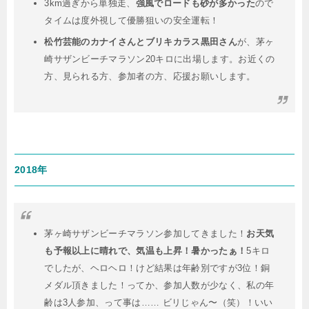
3km過ぎから単独走、
強風でロードも砂が多かった
ので
タイムは度外視して優勝狙いの安全運転！
松竹芸能のカナイさんとブリキカラス黒田さん
が、茅ヶ
崎サザンビーチマラソン20キロに出場します。お近くの
方、見られる方、参加者の方、応援お願いします。
2018年
茅ヶ崎サザンビーチマラソン参加してきました！
お天気
も予報以上に晴れで、気温も上昇！暑かったぁ！
5キロ
でしたが、ヘロヘロ！けど結果は年齢別ですが3位！銅
メダル頂きました！ってか、参加人数が少なく、私の年
齢は3人参加、って事は…… ビリじゃん〜（笑）！いい