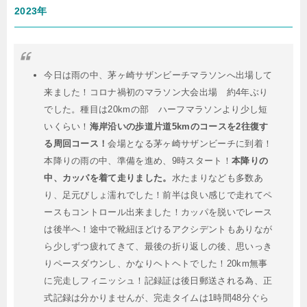
2023年
今日は雨の中、茅ヶ崎サザンビーチマラソンへ出場して
来ました！コロナ禍初のマラソン大会出場 約4年ぶり
でした。種目は20kmの部 ハーフマラソンより少し短
いくらい！
海岸沿いの歩道片道5kmのコースを2往復す
る周回コース！
会場となる茅ヶ崎サザンビーチに到着！
本降りの雨の中、準備を進め、9時スタート！
本降りの
中、カッパを着て走りました。
水たまりなども多数あ
り、足元びしょ濡れでした！前半は良い感じで走れてペ
ースもコントロール出来ました！カッパを脱いでレース
は後半へ！途中で靴紐ほどけるアクシデントもありなが
ら少しずつ疲れてきて、最後の折り返しの後、思いっき
りペースダウンし、かなりヘトヘトでした！20km無事
に完走しフィニッシュ！記録証は後日郵送される為、正
式記録は分かりませんが、完走タイムは1時間48分ぐら