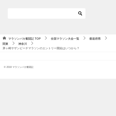
マラソンバカ奮闘記
TOP
全国マラソン大会一覧
都道府県
関東
神奈川
茅ヶ崎サザンビーチマラソンのエントリー開始はいつから？
© 2018 マラソンバカ奮闘記