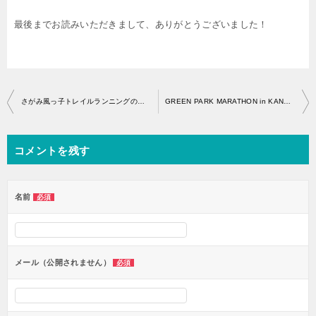
最後までお読みいただきまして、ありがとうございました！
投
さがみ風っ子トレイルランニングのエントリー開始はいつから？
GREEN PARK MARATHON in KANAGAWAのエントリー開始はいつから？
稿
ナ
コメントを残す
ビ
ゲ
ー
名前
必須
シ
ョ
ン
メール（公開されません）
必須