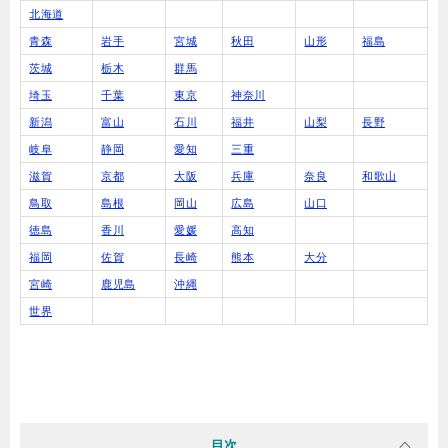
北海道
青森
岩手
宮城
秋田
山形
福島
茨城
栃木
群馬
埼玉
千葉
東京
神奈川
新潟
富山
石川
福井
山梨
長野
岐阜
静岡
愛知
三重
滋賀
京都
大阪
兵庫
奈良
和歌山
鳥取
島根
岡山
広島
山口
徳島
香川
愛媛
高知
福岡
佐賀
長崎
熊本
大分
宮崎
鹿児島
沖縄
世界
目次