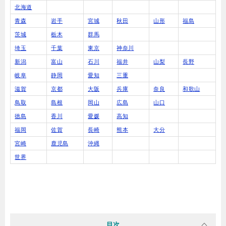
北海道
青森
岩手
宮城
秋田
山形
福島
茨城
栃木
群馬
埼玉
千葉
東京
神奈川
新潟
富山
石川
福井
山梨
長野
岐阜
静岡
愛知
三重
滋賀
京都
大阪
兵庫
奈良
和歌山
鳥取
島根
岡山
広島
山口
徳島
香川
愛媛
高知
福岡
佐賀
長崎
熊本
大分
宮崎
鹿児島
沖縄
世界
目次