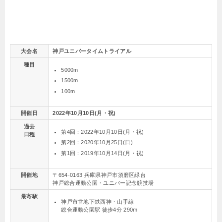
大会名
神戸ユニバータイムトライアル
種目
5000m
1500m
100m
開催日
2022年10月10日(月・祝)
過去
第4回：2022年10月10日(月・祝)
日程
第2回：2020年10月25日(日)
第1回：2019年10月14日(月・祝)
開催地
〒654-0163 兵庫県神戸市須磨区緑台
神戸総合運動公園・ユニバー記念競技場
最寄駅
神戸市営地下鉄西神・山手線
総合運動公園駅 徒歩4分 290m