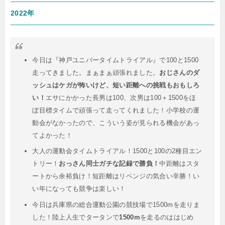
2022年
今日は『神戸ユニバータイムトライアル』で100と1500
走ってきました。まぁまぁ頑張れました。
おじさんのダ
ッシュはケガが怖いけど、短い距離への挑戦もおもしろ
い！
エサにかかった長男は100、次男は100＋1500をほ
ぼ目標タイムで頑張って走ってくれました！小学校の運
動会がなかったので、こういう姿が見られる機会があっ
てよかった！
大人の運動会タイムトライアル！1500と100の2種目エン
トリー！
おっさん同士ガチな記録で勝負！
中距離はスタ
ートから余裕負け！短距離はリベンジの気合い辛勝！い
い年になっても競争は楽しい！
今日は兵庫県の総合運動公園の競技場で1500mを走りま
した！陸上人生でタータンで
1500m
を走るのははじめ