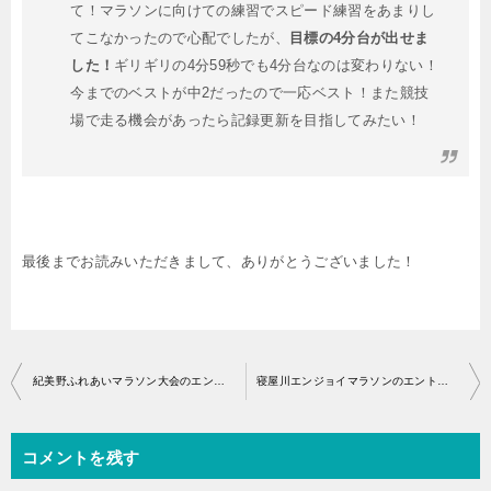
て！マラソンに向けての練習でスピード練習をあまりし
てこなかったので心配でしたが、
目標の4分台が出せま
した！
ギリギリの4分59秒でも4分台なのは変わりない！
今までのベストが中2だったので一応ベスト！また競技
場で走る機会があったら記録更新を目指してみたい！
最後までお読みいただきまして、ありがとうございました！
投
紀美野ふれあいマラソン大会のエントリー開始はいつから？
寝屋川エンジョイマラソンのエントリー開始はいつから？
稿
ナ
コメントを残す
ビ
ゲ