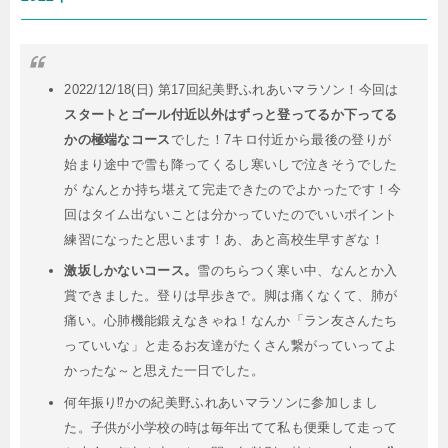
2022/12/18(日) 第17回紀美野ふれあいマラソン！今回は
スタートとゴール付近以外はずっと登ってるか下ってる
かの極端なコース
でした！7キロ付近から最後の登りが
始まり途中で雪も降ってくるし寒いしで泣きそうでした
が なんとか持ち堪えて完走できたのでよかったです！今
回はタイム出ないことは分かっていたのでいいポイント
練習になったと思います！あ、あと高校生早すぎな！
激坂しかないコース。
雪のちらつく寒い中、なんとか入
賞できました。登りは早歩きで。脚は痛くなくて、肺が
痛い。心肺機能鍛えなきゃね！なんか「ラン友さんたち
っていいな」と走るお友達がたくさん繋がっていってよ
かったな～と思えた一日でした。
何年振り⁉︎かの紀美野ふれあいマラソンに参加しまし
た。子供が小学校の時は毎年出てて私も便乗して走って