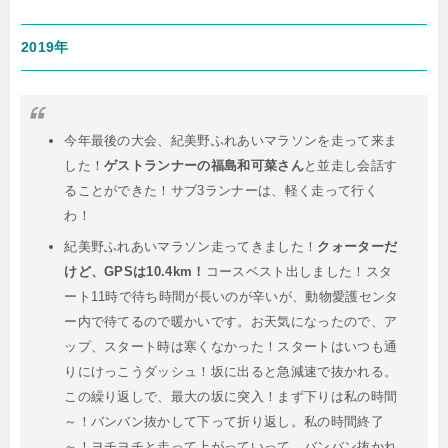
2019年
今年最後の大会、紀美野ふれあいマラソンを走って来ま
した！
ゲストランナーの福島和可菜さん
と並走し会話す
ることができた！サブ3ランナーは、軽く走って行く
わ！
紀美野ふれあいマラソン走ってきました！
クォーターだ
けど、GPSは10.4km！
コースベスト出しました！スタ
ート11時で待ち時間が長いのが辛いが、動物愛護センタ
ー内で待てるので暖かいです。お天気になったので、ア
ップ、スタート時は寒くなかった！スタートはいつも通
りにけっこうダッシュ！坂に出ると急減速で抜かれる。
この繰り返しで、最大の坂に突入！まず下りは私の時間
～！バンバン抜かして下って折り返し。私の時間終了
～！ヨチヨチと走って上がっていって、バンバン抜かれ