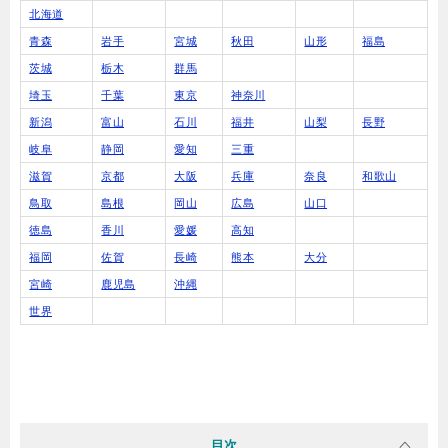
北海道
青森
岩手
宮城
秋田
山形
福島
茨城
栃木
群馬
埼玉
千葉
東京
神奈川
新潟
富山
石川
福井
山梨
長野
岐阜
静岡
愛知
三重
滋賀
京都
大阪
兵庫
奈良
和歌山
鳥取
島根
岡山
広島
山口
徳島
香川
愛媛
高知
福岡
佐賀
長崎
熊本
大分
宮崎
鹿児島
沖縄
世界
目次