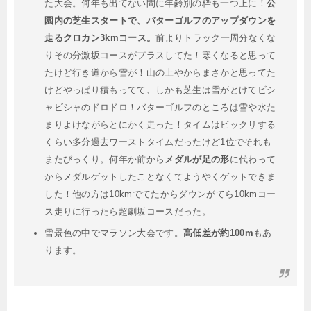
た大会。何年も出てない間に年齢別の枠も一つ上に！
公
園内の芝生スタートで、バターゴルフのアップダウンを
走るクロカン3kmコース。
前よりトラック一周分なくな
りその分激坂コースがプラスしてた！寒くなると思って
たけど行き道から雪が！山の上やからまさかと思ってた
けどやっぱり積もってて、しかも芝生は雪がとけてビシ
ャビシャのドロドロ！バターゴルフのところは雪や水た
まりよけながらとにかく走った！タイムはビックリする
くらい多分過去ワーストタイムだったけど1位でそれも
またびっくり。何年か前から
メダルが足の形
に代わって
からメダルゲットしたことなくてようやくゲットできま
した！他の方は10kmでてたからダウンがてら10kmコー
ス走りに行ったら超劇坂コースだった。
雪景色の中でマラソン大会です。
高低差が約100m
もあ
ります。