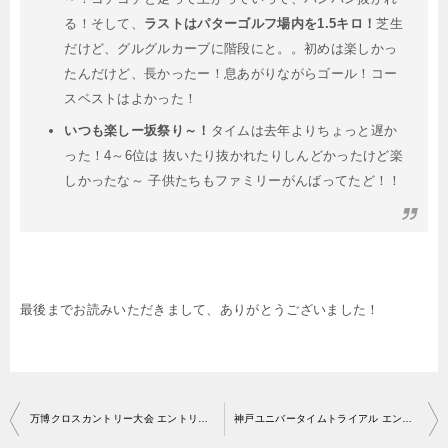
る！そして、
ラストはパターゴルフ場内を1.5キロ！
芝生
だけど、グルグルカーブに階段にと。。初めは楽しかっ
たんだけど、長かったー！息あがりながらゴール！コー
スベストはよかった！
いつも楽しー坂祭り～！
タイムは去年よりちょっと遅か
った！4～6位は 抜いたり抜かれたりしんどかったけど楽
しかったな～ 子供たちもファミリーがんばってたど！！
最後までお読みいただきまして、ありがとうございました！
投
万博クロスカントリー大会 エントリー開始・アクセス
神戸ユニバータイムトライアル エントリー開始・アクセス
稿