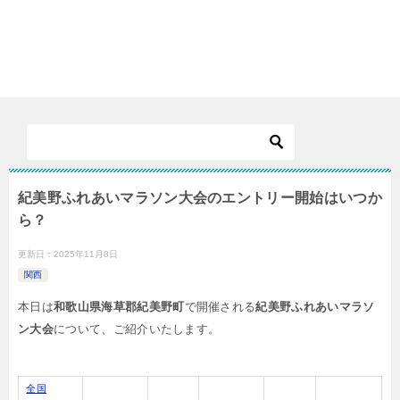
紀美野ふれあいマラソン大会のエントリー開始はいつか
ら？
更新日：
2025年11月8日
関西
本日は
和歌山県海草郡紀美野町
で開催される
紀美野ふれあいマラソ
ン大会
について、ご紹介いたします。
全国