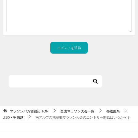
マラソンバカ奮闘記
TOP
全国マラソン大会一覧
都道府県
北陸・甲信越
南アルプス桃源郷マラソン大会のエントリー開始はいつから？