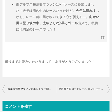
南アルプス桃源郷マラソン10kmレースに参加しまし
た！去年は雨の中のレースだったけど、
今年は晴れ！
し
かし、レース前に風が吹いてきて心が萎える…。
向かい
風＋登り坂の中、去年より2分早くゴール
出来て、私的
には満足のレースでした！
最後までお読みいただきまして、ありがとうございました！
投
加茂市元旦マラソンのエントリー開始はいつから？
金沢百万石ロードレース エントリー開始・アクセス
稿
ナ
コメントを残す
ビ