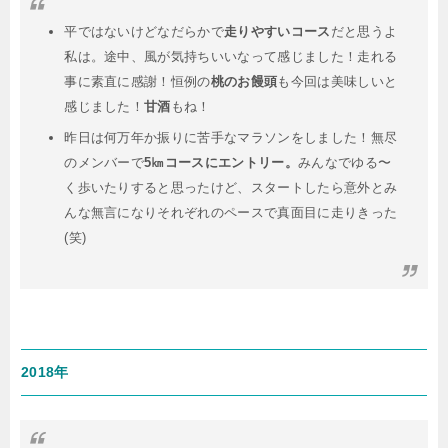
平ではないけどなだらかで
走りやすいコース
だと思うよ
私は。途中、風が気持ちいいなって感じました！走れる
事に素直に感謝！恒例の
桃のお饅頭
も今回は美味しいと
感じました！
甘酒
もね！
昨日は何万年か振りに苦手なマラソンをしました！無尽
のメンバーで
5㎞コースにエントリー。
みんなでゆる〜
く歩いたりすると思ったけど、スタートしたら意外とみ
んな無言になりそれぞれのペースで真面目に走りきった
(笑)
2018年