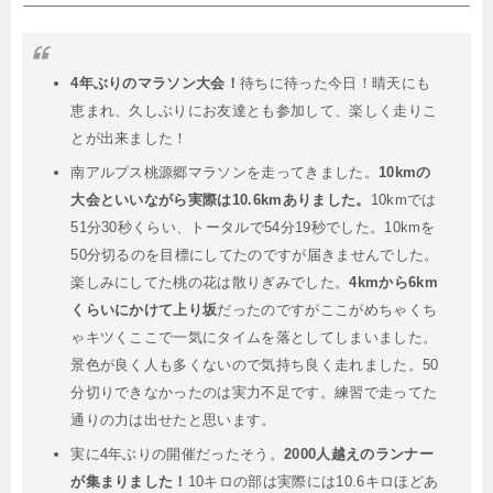
4年ぶりのマラソン大会！
待ちに待った今日！晴天にも
恵まれ、久しぶりにお友達とも参加して、楽しく走りこ
とが出来ました！
南アルプス桃源郷マラソンを走ってきました。
10kmの
大会といいながら実際は10.6kmありました。
10kmでは
51分30秒くらい、トータルで54分19秒でした。10kmを
50分切るのを目標にしてたのですが届きませんでした。
楽しみにしてた桃の花は散りぎみでした。
4kmから6km
くらいにかけて上り坂
だったのですがここがめちゃくち
ゃキツくここで一気にタイムを落としてしまいました。
景色が良く人も多くないので気持ち良く走れました。50
分切りできなかったのは実力不足です。練習で走ってた
通りの力は出せたと思います。
実に4年ぶりの開催だったそう。
2000人越えのランナー
が集まりました！
10キロの部は実際には10.6キロほどあ