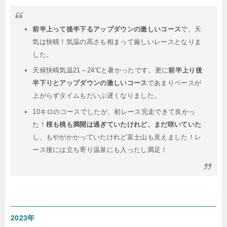
前半上って後半下るアップダウンの激しいコース
で、天
気は快晴！気温の高さも相まって厳しいレースとなりま
した。
天候快晴気温21～24℃と暑かったです。更に
前半上り後
半下りとアップダウンの激しいコース
であまりペースが
上がらずタイムもだいぶ遅くなりました。
10キロのコースでしたが、初レース完走できて良かっ
た！
桜も桃も満開は過ぎていたけれど、まだ咲いていた
し、もやがかかっていたけれど富士山も見えました！レ
ース後には立ち寄り温泉にも入ったし満足！
2023年