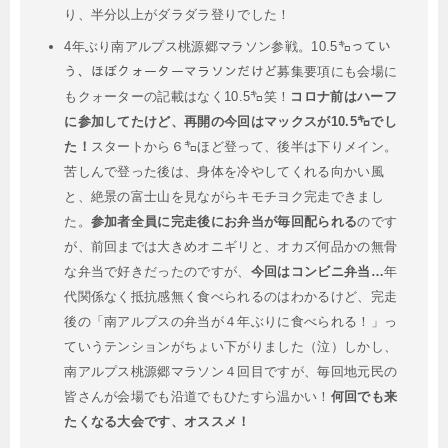
り、半分以上がダラダラ登りでした！
4年ぶり南アルプス桃源郷マラソン参戦。10.5㌔ってい
う、ほぼクォーターマラソンだけど募集要項にも会場に
もクォーターの記載はなく10.5㌔笑！
コロナ前はハーフ
に参加してたけど、再開の今回はマックスが10.5㌔でし
た！
スタートから６㌔ほど登って、後半は下りメイン。
苦しんで登った後は、身体を冷やしてくれる向かい風
と、絶景の富士山を見ながらキモチヨク完走できまし
た。
参加者全員に完走後にお弁当が毎回配られる
のです
が、前回までは大きめオニギリと、オカズ何品かの無骨
な弁当で好きだったのですが、
今回はコンビニ弁当…
年
代関係なく抵抗感無く食べられるのはわかるけど、完走
後の「南アルプスの弁当が４年ぶりに食べられる！」っ
ていうテンションがちょい下がりました（泣）しかし、
南アルプス桃源郷マラソン４回目ですが、毎回地元民の
皆さんが会場でも沿道でもひたすら温かい！
何回でも来
たくなる大会です、オススメ！