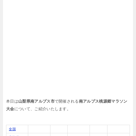
本日は
山梨県南アルプス市
で開催される
南アルプス桃源郷マラソン
大会
について、ご紹介いたします。
全国