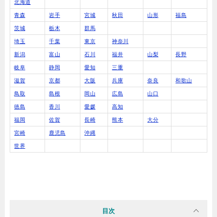
北海道
青森
岩手
宮城
秋田
山形
福島
茨城
栃木
群馬
埼玉
千葉
東京
神奈川
新潟
富山
石川
福井
山梨
長野
岐阜
静岡
愛知
三重
滋賀
京都
大阪
兵庫
奈良
和歌山
鳥取
島根
岡山
広島
山口
徳島
香川
愛媛
高知
福岡
佐賀
長崎
熊本
大分
宮崎
鹿児島
沖縄
世界
目次