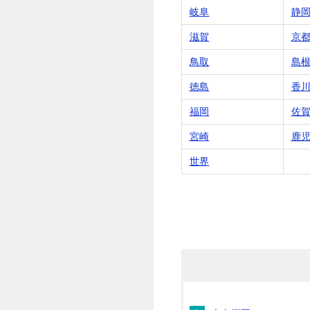
岐阜
静
滋賀
京
鳥取
島
徳島
香
福岡
佐
宮崎
鹿
世界