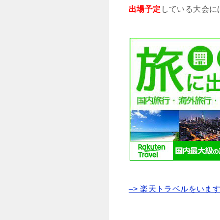
出場予定
している大会に
–> 楽天トラベルをいま