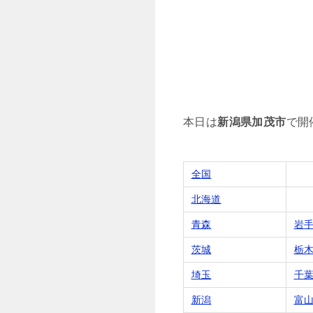
本日は
新潟県加茂市
で開
全国
北海道
青森
岩
茨城
栃
埼玉
千
新潟
富