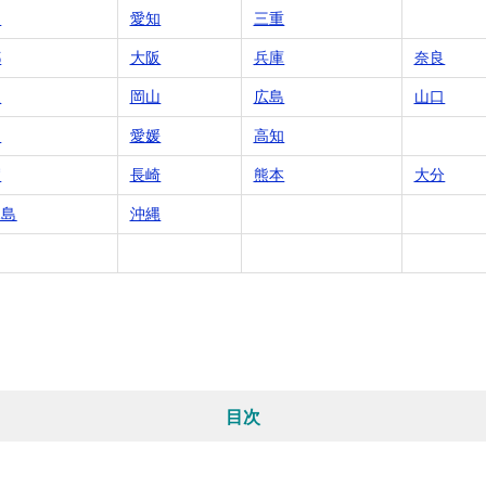
岡
愛知
三重
都
大阪
兵庫
奈良
根
岡山
広島
山口
川
愛媛
高知
賀
長崎
熊本
大分
児島
沖縄
目次