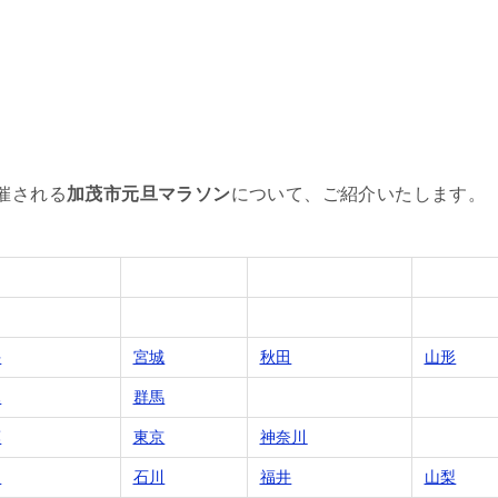
催される
加茂市元旦マラソン
について、ご紹介いたします。
手
宮城
秋田
山形
木
群馬
葉
東京
神奈川
山
石川
福井
山梨