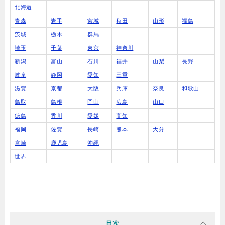
北海道
青森
岩手
宮城
秋田
山形
福島
茨城
栃木
群馬
埼玉
千葉
東京
神奈川
新潟
富山
石川
福井
山梨
長野
岐阜
静岡
愛知
三重
滋賀
京都
大阪
兵庫
奈良
和歌山
鳥取
島根
岡山
広島
山口
徳島
香川
愛媛
高知
福岡
佐賀
長崎
熊本
大分
宮崎
鹿児島
沖縄
世界
目次