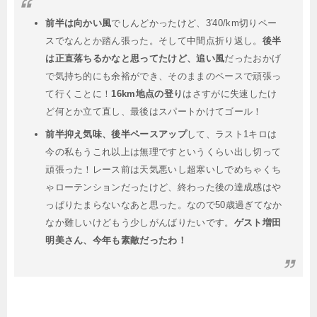
前半は向かい風
でしんどかったけど、3′40/km切りペー
スでなんとか踏ん張った。そして中間点折り返し。
後半
は正直落ちるかなと思ってたけど、追い風
だったおかげ
で気持ち的にも余裕ができ、そのままのペースで頑張っ
て行くことに！
16km地点の登り
はさすがに失速したけ
ど何とか立て直し、最後はスパートかけてゴール！
前半抑え気味、後半ペースアップ
して、ラスト1キロは
今の私もうこれ以上は無理ですというくらい出し切って
頑張った！レース前は天気悪いし超寒いしでめちゃくち
ゃローテンションだったけど、終わった後の達成感はや
っぱりたまらないなあと思った。なので50歳過ぎてなか
なか難しいけどもう少しがんばりたいです。
ゲスト増田
明美さん、今年も素敵だったわ！