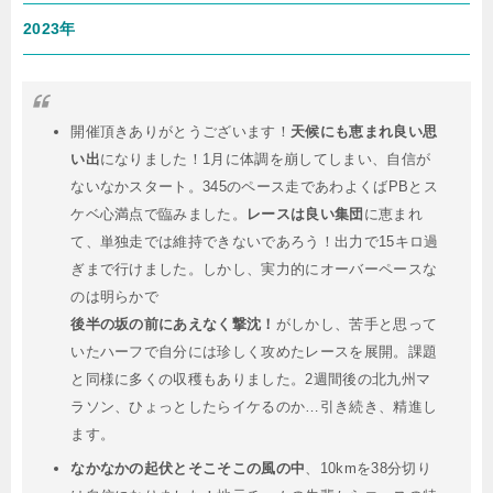
2023年
開催頂きありがとうございます！
天候にも恵まれ良い思
い出
になりました！1月に体調を崩してしまい、自信が
ないなかスタート。345のペース走であわよくばPBとス
ケベ心満点で臨みました。
レースは良い集団
に恵まれ
て、単独走では維持できないであろう！出力で15キロ過
ぎまで行けました。しかし、実力的にオーバーペースな
のは明らかで
後半の坂の前にあえなく撃沈！
がしかし、苦手と思って
いたハーフで自分には珍しく攻めたレースを展開。課題
と同様に多くの収穫もありました。2週間後の北九州マ
ラソン、ひょっとしたらイケるのか…引き続き、精進し
ます。
なかなかの起伏とそこそこの風の中
、10kmを38分切り