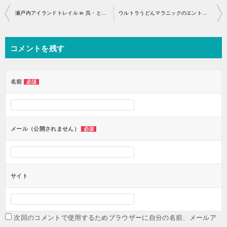
投
瀬戸内アイランドトレイル in 呉・とびしまのエントリー開始はいつから？
ウルトラうどんマラニックのエントリー開始はいつから？
稿
ナ
コメントを残す
ビ
ゲ
ー
名前
必須
シ
ョ
ン
メール（公開されません）
必須
サイト
次回のコメントで使用するためブラウザーに自分の名前、メールア