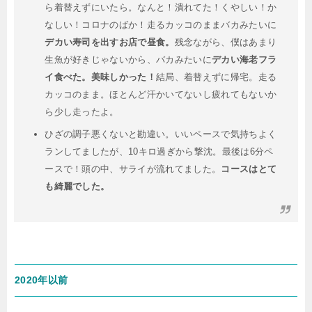
ら着替えずにいたら。なんと！潰れてた！くやしい！か
なしい！コロナのばか！走るカッコのままバカみたいに
デカい寿司を出すお店で昼食。
残念ながら、僕はあまり
生魚が好きじゃないから、バカみたいに
デカい海老フラ
イ食べた。美味しかった！
結局、着替えずに帰宅。走る
カッコのまま。ほとんど汗かいてないし疲れてもないか
ら少し走ったよ。
ひざの調子悪くないと勘違い。いいペースで気持ちよく
ランしてましたが、10キロ過ぎから撃沈。最後は6分ペ
ースで！頭の中、サライが流れてました。
コースはとて
も綺麗でした。
2020年以前