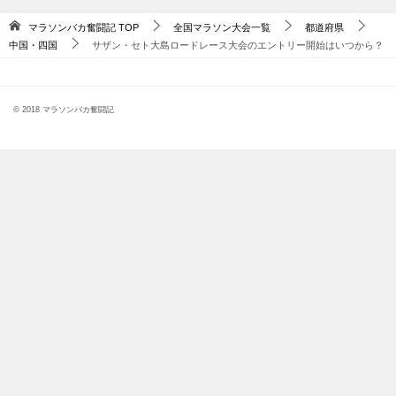
マラソンバカ奮闘記
TOP
全国マラソン大会一覧
都道府県
中国・四国
サザン・セト大島ロードレース大会のエントリー開始はいつから？
© 2018 マラソンバカ奮闘記