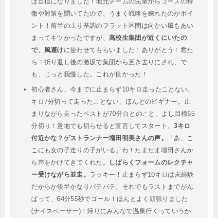
は自信になりました！地元チームの先輩からコースの特
徴や対策を聞いてたので、うまく戦略を練れたのがポイ
ント！前半の上り基調のフラット区間は向かい風もあい
まってキツかったですが、
高校生集団が近くにいたの
で、風避け
に使わせてもらいました！ありがとう！君た
ち！折り返し後の激坂で集団から置き去りにされ、で
も、じっと我慢した。これが良かった！
初心者さん、今までに止まらず10キロ走ったことない。
キロ7分切って走ったことない。ほんとのビギナー。止
まりながら走ったベストが70分台とのこと。よし目標65
分切り！意地でも切らせると宣言してスタート。
3キロ
付近かな？ゲストランナー増田明美さんの声。
「あ、こ
こにも女の子走りの子がいる」わ！たまたま増田さんか
ら声をかけてきてくれた。
しばらくフォームのレクチャ
ー受けながら並走。
ラッキー！止まらず10キロは未経験
だからか後半かなりバテバテ。それでもラストまでがん
ばって、64分55秒でゴール！ほんとよく頑張りました
(ナイスペーサー)！帰りにみんなで温泉行くっていうか