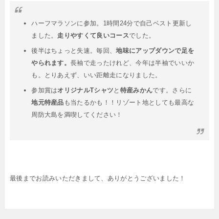
ハーフマラソンに参加。1時間24分で自己ベスト更新し
ました。
走りやすくて良いコース
でした。
後半はちょっと失速。毎回、
地味にアップダウンで足を
やられます。
長袖で走ったけれど、今年は半袖でいいか
も。とりあえず、いい距離走になりました。
参加賞は
オリジナルTシャツ
と
特産みかん
です。さらに
地元特産品
も当たるかも！！リゾート地としても最高な
周防大島を満喫してください！
最後までお読みいただきまして、ありがとうございました！