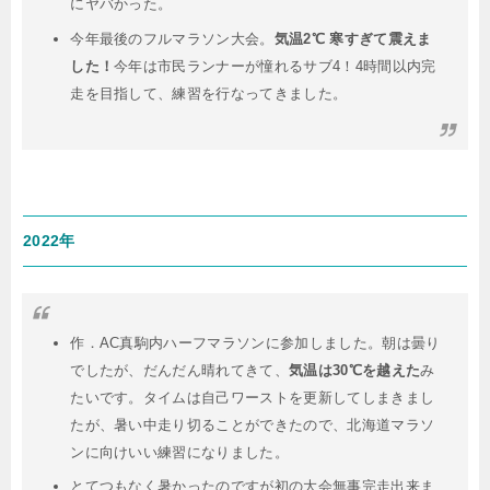
にヤバかった。
今年最後のフルマラソン大会。
気温2℃ 寒すぎて震えま
した！
今年は市民ランナーが憧れるサブ4！4時間以内完
走を目指して、練習を行なってきました。
2022年
作．AC真駒内ハーフマラソンに参加しました。朝は曇り
でしたが、だんだん晴れてきて、
気温は30℃を越えた
み
たいです。タイムは自己ワーストを更新してしまきまし
たが、暑い中走り切ることができたので、北海道マラソ
ンに向けいい練習になりました。
とてつもなく暑かったのですが初の大会無事完走出来ま