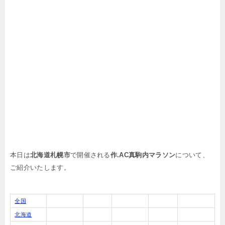
本日は
北海道札幌市
で開催される
作.AC真駒内マラソン
について、
ご紹介いたします。
全国
北海道