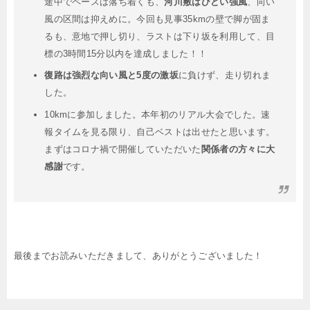
途中でペースは落ち着くも、
河川敷はひどい強風
、向い
風の区間は抑えめに。今回も見事35kmの壁で脚が固ま
るも、意地で押し切り、ラストは下り坂を利用して、目
標の3時間15分以内を達成しました！！
復路は強烈な向い風と5度の激坂
に負けず、走り切れま
した。
10kmに参加しました。本年初のリアル大会でした。速
報タイムを見る限り、自己ベストは出せたと思います。
まずはコロナ禍で開催していただいた
関係者の方々に大
感謝
です。
最後までお読みいただきまして、ありがとうございました！