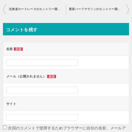
投
北海道ロードレースのエントリー開始はいつから？
栗原ハーフマラソンのエントリー開始はいつから？
稿
ナ
コメントを残す
ビ
ゲ
ー
名前
必須
シ
ョ
ン
メール（公開されません）
必須
サイト
次回のコメントで使用するためブラウザーに自分の名前、メールア