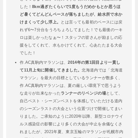
した！
8km過ぎたくらいで1度もうだめかもとか思うほ
ど暑くてどんどんペースが落ちましたが、給水所で水か
けまくって少し浮上。
とは言っても最初のペースには戻
れず6〜7分台をうろちょろしてました！でも最後の一キ
ロは楽しかったなぁ〜！スタッフの皆さんが励ましの応
援をしてくれて、水もかけてくれて、心あたたまる大会
でした！
作.AC真駒内マラソンは、
2014年の第1回目より一貫し
て11月上旬に開催してきました。
北海道内では「北海道
マラソン」を最大の目標としているランナーが数多く、
作.AC真駒内マラソンは、夏の厳しい環境下で思うよう
な走りが出来なかった
ランナーのリベンジの場
として、
自己ベスト・シーズンベストを体感していただける道内
のシーズンラストの大会という位置づけで開催してまい
りました。ご承知のように2020年以降、新型コロナウイ
ルス感染症の影響により多くの大会が中止を余儀なくさ
れましたが、2021年夏、東京五輪のマラソンが札幌市内