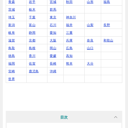
青森
岩手
宮城
秋田
山形
福島
茨城
栃木
群馬
埼玉
千葉
東京
神奈川
新潟
富山
石川
福井
山梨
長野
岐阜
静岡
愛知
三重
滋賀
京都
大阪
兵庫
奈良
和歌山
鳥取
島根
岡山
広島
山口
徳島
香川
愛媛
高知
福岡
佐賀
長崎
熊本
大分
宮崎
鹿児島
沖縄
世界
目次