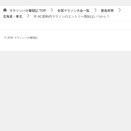
マラソンバカ奮闘記
TOP
全国マラソン大会一覧
都道府県
北海道・東北
作.AC真駒内マラソンのエントリー開始はいつから？
© 2018 マラソンバカ奮闘記