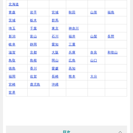
北海道
青森
岩手
宮城
秋田
山形
福島
茨城
栃木
群馬
埼玉
千葉
東京
神奈川
新潟
富山
石川
福井
山梨
長野
岐阜
静岡
愛知
三重
滋賀
京都
大阪
兵庫
奈良
和歌山
鳥取
島根
岡山
広島
山口
徳島
香川
愛媛
高知
福岡
佐賀
長崎
熊本
大分
宮崎
鹿児島
沖縄
世界
目次