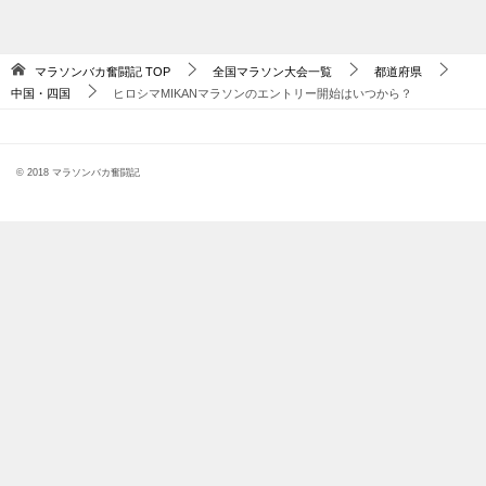
マラソンバカ奮闘記
TOP
全国マラソン大会一覧
都道府県
中国・四国
ヒロシマMIKANマラソンのエントリー開始はいつから？
© 2018 マラソンバカ奮闘記