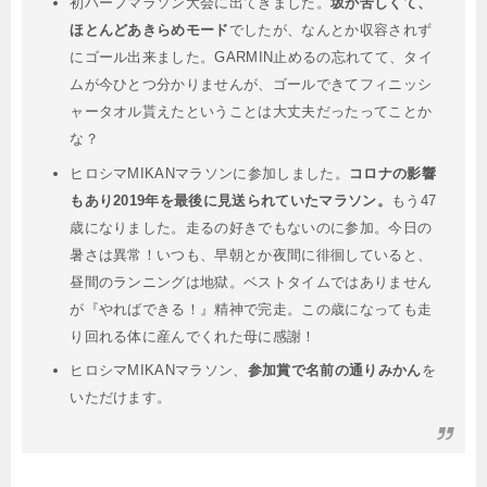
初ハーフマラソン大会に出てきました。
坂が苦しくて、
ほとんどあきらめモード
でしたが、なんとか収容されず
にゴール出来ました。GARMIN止めるの忘れてて、タイ
ムが今ひとつ分かりませんが、ゴールできてフィニッシ
ャータオル貰えたということは大丈夫だったってことか
な？
ヒロシマMIKANマラソンに参加しました。
コロナの影響
もあり2019年を最後に見送られていたマラソン。
もう47
歳になりました。走るの好きでもないのに参加。今日の
暑さは異常！いつも、早朝とか夜間に徘徊していると、
昼間のランニングは地獄。ベストタイムではありません
が『やればできる！』精神で完走。この歳になっても走
り回れる体に産んでくれた母に感謝！
ヒロシマMIKANマラソン、
参加賞で名前の通りみかん
を
いただけます。