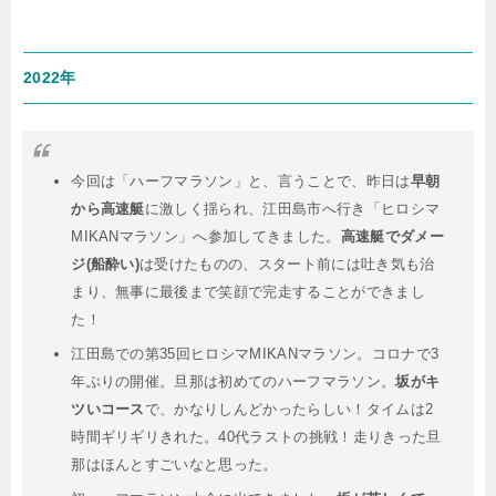
2022年
今回は「ハーフマラソン」と、言うことで、昨日は
早朝
から高速艇
に激しく揺られ、江田島市へ行き「ヒロシマ
MIKANマラソン」へ参加してきました。
高速艇でダメー
ジ(船酔い)
は受けたものの、スタート前には吐き気も治
まり、無事に最後まで笑顔で完走することができまし
た！
江田島での第35回ヒロシマMIKANマラソン。コロナで3
年ぶりの開催。旦那は初めてのハーフマラソン。
坂がキ
ツいコース
で、かなりしんどかったらしい！タイムは2
時間ギリギリきれた。40代ラストの挑戦！走りきった旦
那はほんとすごいなと思った。