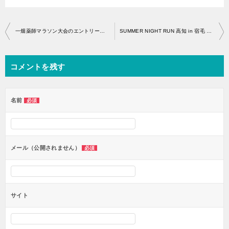
投
一畑薬師マラソン大会のエントリー開始はいつから？
SUMMER NIGHT RUN 高知 in 宿毛 エントリー開始・アクセス
稿
ナ
コメントを残す
ビ
ゲ
ー
名前
必須
シ
ョ
ン
メール（公開されません）
必須
サイト