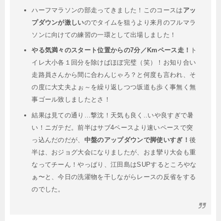
ハーフマラソンの部走ってきました！このコースは
アッ
プダウンが激しい
のでタイムを狙うより来月のフルマラ
ソンに向けての練習の一環として出場しました！
やる気満々のスタート位置からの7分／Kmペース走！
ト
イレ大小各１回分を除けばほぼ完璧（笑）！お知り合い
走路員さんから間に合わんじゃろ？と何度も言われ、そ
の度に大丈夫よぉ～を繰り返しつつ坂道も歩く事無く無
事ゴール致しましたとさ！
結果は見ての通り…撃沈！天気も良く..いや良すぎで暑
い！ニガテだ。前半はサブ4ペースより速いペースで突
っ込んだのだが、
中盤のアップダウンで脚使いすぎ！
後
半は、おジョグ大会になりましたが、おま攣り大会も重
なってチーん！やっぱり、江田島はSUPするところやな
ぁ〜と、今日の洗濯物を干しながらレースの反省をする
のでした。