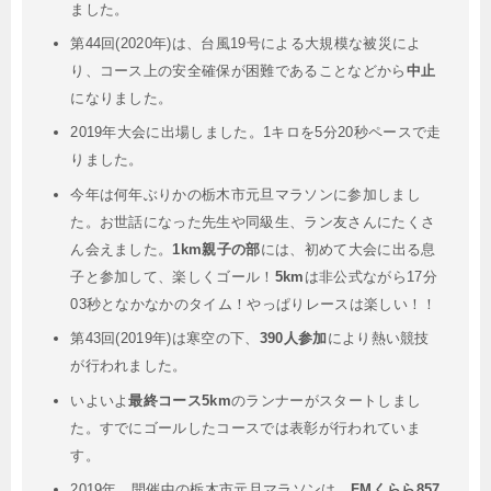
ました。
第44回(2020年)は、台風19号による大規模な被災によ
り、コース上の安全確保が困難であることなどから
中止
になりました。
2019年大会に出場しました。1キロを5分20秒ペースで走
りました。
今年は何年ぶりかの栃木市元旦マラソンに参加しまし
た。お世話になった先生や同級生、ラン友さんにたくさ
ん会えました。
1km親子の部
には、初めて大会に出る息
子と参加して、楽しくゴール！
5km
は非公式ながら17分
03秒となかなかのタイム！やっぱりレースは楽しい！！
第43回(2019年)は寒空の下、
390人参加
により熱い競技
が行われました。
いよいよ
最終コース5km
のランナーがスタートしまし
た。すでにゴールしたコースでは表彰が行われていま
す。
2019年、開催中の栃木市元旦マラソンは、
FMくらら857