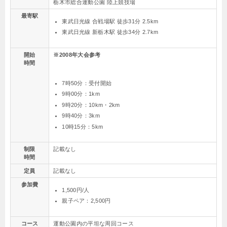
栃木市総合運動公園 陸上競技場
最寄駅
東武日光線 合戦場駅 徒歩31分 2.5km
東武日光線 新栃木駅 徒歩34分 2.7km
開始
※2008年大会参考
時間
7時50分：受付開始
9時00分：1km
9時20分：10km・2km
9時40分：3km
10時15分：5km
制限
記載なし
時間
定員
記載なし
参加費
1,500円/人
親子ペア：2,500円
コース
運動公園内の平坦な周回コース