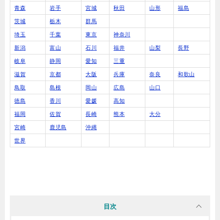
青森
岩手
宮城
秋田
山形
福島
茨城
栃木
群馬
埼玉
千葉
東京
神奈川
新潟
富山
石川
福井
山梨
長野
岐阜
静岡
愛知
三重
滋賀
京都
大阪
兵庫
奈良
和歌山
鳥取
島根
岡山
広島
山口
徳島
香川
愛媛
高知
福岡
佐賀
長崎
熊本
大分
宮崎
鹿児島
沖縄
世界
目次