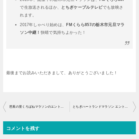
で生放送されるほか、
とちぎケーブルテレビ
でも放映さ
れます。
2017年しゃべり始めは、
FMくらら857の栃木市元旦マラ
ソン中継！
快晴で気持ちよかった！
最後までお読みいただきまして、ありがとうございました！
投
芭蕉の里くろばねマラソンのエントリー開始はいつから？
とちぎハートランドマラソン エントリー開始・アクセス
稿
ナ
コメントを残す
ビ
ゲ