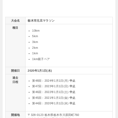
大会名
栃木市元旦マラソン
種目
10km
5km
3km
2km
1km
1km親子ペア
開催日
2020年1月1日(水)
過去
第48回：2024年1月1日(月)
中止
日程
第47回：2023年1月1日(日)
中止
第46回：2022年1月1日(土)
中止
第45回：2021年1月1日(金)
中止
第44回：2020年1月1日(水)
中止
開催地
〒328-0123 栃木県栃木市川原田町760