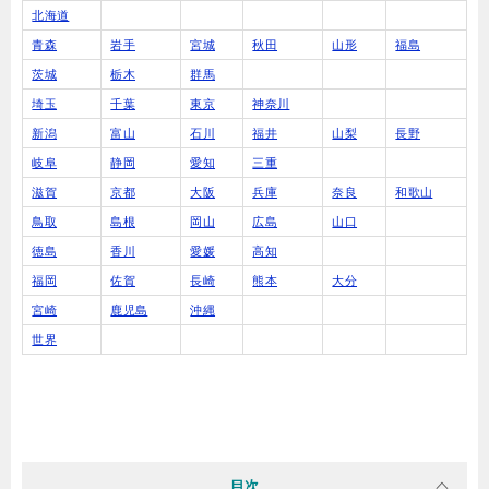
北海道
青森
岩手
宮城
秋田
山形
福島
茨城
栃木
群馬
埼玉
千葉
東京
神奈川
新潟
富山
石川
福井
山梨
長野
岐阜
静岡
愛知
三重
滋賀
京都
大阪
兵庫
奈良
和歌山
鳥取
島根
岡山
広島
山口
徳島
香川
愛媛
高知
福岡
佐賀
長崎
熊本
大分
宮崎
鹿児島
沖縄
世界
目次