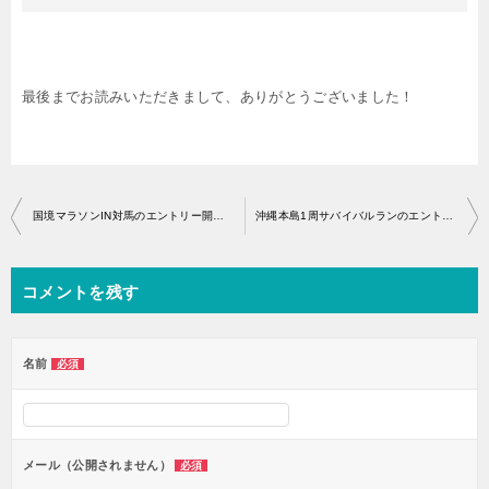
最後までお読みいただきまして、ありがとうございました！
投
国境マラソンIN対馬のエントリー開始はいつから？
沖縄本島1周サバイバルランのエントリー開始はいつから？
稿
ナ
コメントを残す
ビ
ゲ
ー
名前
必須
シ
ョ
ン
メール（公開されません）
必須