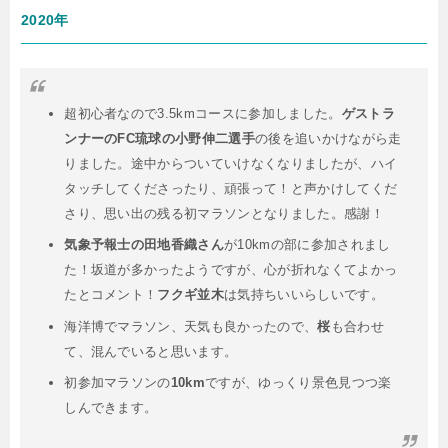
2020年
超初心者なので3.5kmコースに参加しました。
ゲストラ
ンナーのFC琉球の小野伸二選手
の後を追いかけながら走
りました。途中からついていけなくなりましたが、ハイ
タッチしてくださったり、頑張って！と声かけしてくだ
さり、思い出の残る初マラソンとなりました。感謝！
気象予報士の田地香織さん
が10kmの部に参加されまし
た！坂道が多かったようですが、心が折れなくてよかっ
たとコメント！
フクギ並木
は気持ちいいらしいです。
海洋博でマラソン、天気も良かったので、
桜
も合わせ
て、混んでいると思います。
初参加マラソンの
10km
ですが、ゆっくり景色見つつ楽
しんできます。