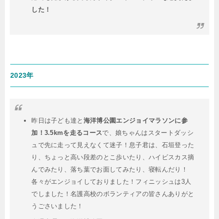
した！
2023年
昨日は子ども達と
海洋博公園エンジョイマラソンに参
加！3.5kmを走るコース
で、娘ちゃんはスタートダッシ
ュで先に走って見えなくて迷子！息子君は、石垣登った
り、ちょっと高い段差のとこ歩いたり、ハイビスカス摘
んでみたり、落ち葉でお面してみたり、寝転んだり！
各々がエンジョイしておりました！フィニッシュは3人
でしました！名護高校のボランティアの皆さんありがと
うごさいました！