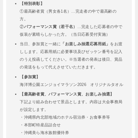
【特別表彰】
①最高齢者賞（男女各1名）…完走者の中で最高齢の
方。
②
パフォーマンス賞（若干名）
…完走した応募者の中で
仮装が素晴らしかった方。（当日応募受付実施）
当日、参加賞と一緒に
「お楽しみ抽選応募用紙」
をお渡
しします。応募用紙に必要事項及びゼッケン番号を記入
のうえ投函してください。
※当選者の発表は後日、賞品
の発送をもって代えさせていただきます。
【参加賞】
海洋博公園エンジョイマラソン2026 オリジナルタオル
【最高齢者賞、パフォーマンス賞、お楽しみ抽選】
下記より組み合わせて景品とします。内容は大会事務局
が設定します。
・沖縄県内北部地域のホテル宿泊券・お食事券等
・本部町特産品詰合せ
・沖縄美ら海水族館優待券