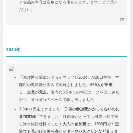
※賞品の内容は変更になる場合がございます。ご了承く
ださい。
2024年
「海洋博公園エンジョイマラソン2024」が20日午前、本
部町の海洋博公園内で実施されました。
695人が出走
し、全員が完走。
園内の3.5キロの特設コースを楽しみな
がら、それぞれのペースで駆け抜けました。
3.5キロ完走できました！
子供の参加費かかってないのに
参加賞GET
できました！絆創膏がとっても可愛い柄で美
ら海水族館仕様でした！
大人の参加費は、1500円で！空
港でも見かける美ら海サイダーやバスクリンなど貰えま