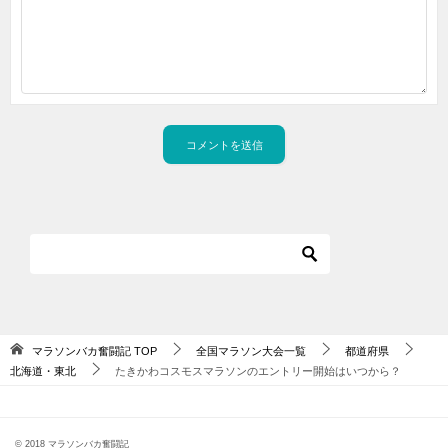
マラソンバカ奮闘記
TOP
全国マラソン大会一覧
都道府県
北海道・東北
たきかわコスモスマラソンのエントリー開始はいつから？
© 2018 マラソンバカ奮闘記