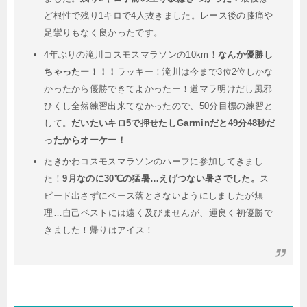
ど根性で残り1キロで4人抜きました。レース後の膝痛や
足攣りもなく良かったです。
4年ぶりの滝川コスモスマラソンの10km！
なんか優勝し
ちゃったー！！！
ラッキー！滝川は今まで3位2位しかな
かったから優勝できてよかったー！道マラ明けだし風邪
ひくし全然練習出来てなかったので、50分目標の練習と
して。
だいたいキロ5で押せたしGarminだと49分48秒だ
ったからオーケー！
たきかわコスモスマラソンのハーフに参加してきまし
た！
⁡⁡9月なのに30℃の猛暑…えげつない暑さでした。
⁡ス
ピード出さずにペース落とさないようにしましたが無
理…⁡自己ベストには遠く及びませんが、⁡運良く初優勝で
きました！⁡帰りはアイス！⁡⁡