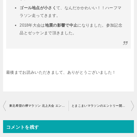
ゴール地点が小さく
て、なんだかかわいい！！ハーフマ
ラソン走ってきます。
2018年大会は
地震の影響で中止
になりました。参加記念
品とゼッケンまで頂きました。
最後までお読みいただきまして、ありがとうございました！
投
東北希望の襷マラソン 北上大会 エントリー開始・アクセス
とまこまいマラソンのエントリー開始はいつから？
稿
ナ
コメントを残す
ビ
ゲ