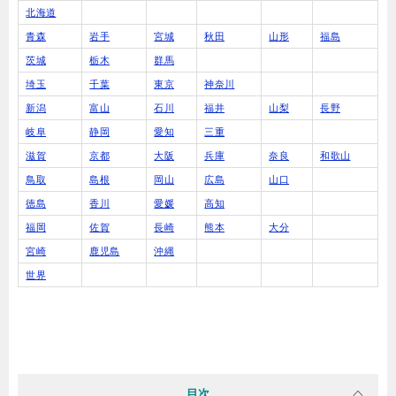
北海道
青森
岩手
宮城
秋田
山形
福島
茨城
栃木
群馬
埼玉
千葉
東京
神奈川
新潟
富山
石川
福井
山梨
長野
岐阜
静岡
愛知
三重
滋賀
京都
大阪
兵庫
奈良
和歌山
鳥取
島根
岡山
広島
山口
徳島
香川
愛媛
高知
福岡
佐賀
長崎
熊本
大分
宮崎
鹿児島
沖縄
世界
目次