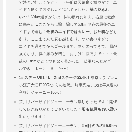
で淡々と行こうかと・・・午前は天気良く穏やかで、エ
イドも良くて気持ちよく進んでました。
菜の花きれ
い〜！
60km過ぎからは、脚の疲れに加え、右膝に微妙
に痛みが…ここからは騙し騙しで68km地点の最後のエ
イドまで進む！
最後のエイドではカレー、お汁粉
なども
あり、ここまで来た安心感もあり、つい食べすぎて…！
エイドを過ぎてからゴールまで、雨が降ってきて、風が
強くなり、膝の痛みが増し、おまけに腹痛まで・・・最
後の13kmがとてつもなく長かった…結果なんとかゴー
ルでき、ホッとしました〜！
1stステージ81.4k！2ndステージ55.6k！
東京マラソン→
小江戸大江戸205kからの連戦、無事完走。次は再来週の
利根川ジャーニー155k！
荒川リバーサイドジャーニーラン楽しかったです！開催
して頂きありがとうございました！
雨も強風も良い思い
出
になります！
荒川リバーサイドジャーニーラン、
2日目のみの55.6km