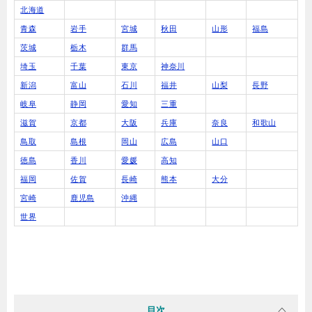
北海道
青森
岩手
宮城
秋田
山形
福島
茨城
栃木
群馬
埼玉
千葉
東京
神奈川
新潟
富山
石川
福井
山梨
長野
岐阜
静岡
愛知
三重
滋賀
京都
大阪
兵庫
奈良
和歌山
鳥取
島根
岡山
広島
山口
徳島
香川
愛媛
高知
福岡
佐賀
長崎
熊本
大分
宮崎
鹿児島
沖縄
世界
目次