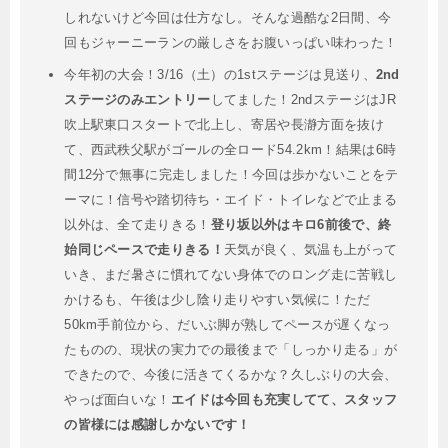
しれないけど今回は仕方なし。そんな過酷な2日間、今
回もジャーニーランの厳しさをお腹いっぱい味わった！
今年初の大会！3/16（土）の1stステージは見送り、
2nd
ステージのみエントリー
してました！2ndステージはJR
吹上駅東口スタートで北上し、寄居や長瀞方面を抜け
て、西武秩父駅がゴールの全ロード54.2km！結果は6時
間12分で無事に完走しました！今回は歩かないことをテ
ーマに！信号や踏切待ち・エイド・トイレなどで止まる
以外は、全て走りきる！
登り坂以外はキロ6前後で、終
始同じペースで走りきる！
天気が良く、気温も上がって
いき、まだ暑さに慣れてない身体でのロング走に苦戦し
かけるも、午後は少し陰り走りやすい気候に！ただ
50km手前位から、だいぶ脚が熟してペースが遅くなっ
たものの、現状の実力での最後まで「しっかり走る」が
できたので、今後に活きてくるかな？久しぶりの大会、
やっぱ面白いな！
エイドは今回も充実してて、スタッフ
の皆様には感謝しかないです！