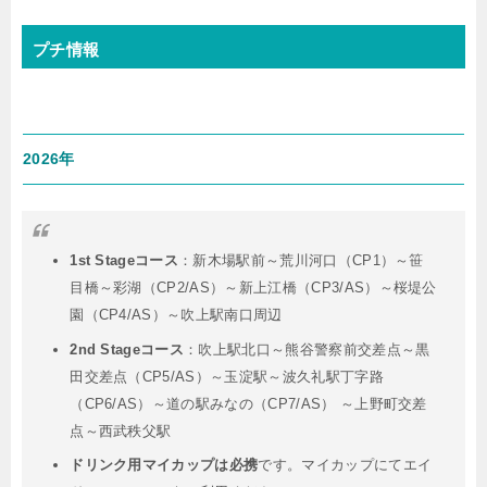
プチ情報
2026年
1st Stageコース
：新木場駅前～荒川河口（CP1）～笹
目橋～彩湖（CP2/AS）～新上江橋（CP3/AS）～桜堤公
園（CP4/AS）～吹上駅南口周辺
2nd Stageコース
：吹上駅北口～熊谷警察前交差点～黒
田交差点（CP5/AS）～玉淀駅～波久礼駅丁字路
（CP6/AS）～道の駅みなの（CP7/AS） ～上野町交差
点～西武秩父駅
ドリンク用マイカップは必携
です。マイカップにてエイ