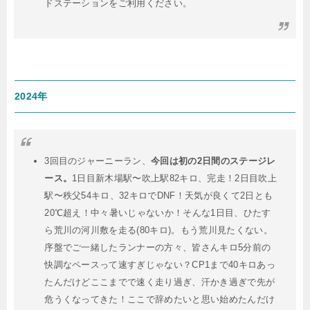
ドステーションをご利用ください。
2024年
3回目のジャーニーラン、
今回は初の2日間のステージレ
ース。
1日目新木場駅〜吹上駅82キロ、完走！2日目吹上
駅〜秩父54キロ、32キロでDNF！天気が良くて2日とも
20℃超え！中々暑いじゃないか！そんな1日目、ひたす
ら荒川の河川敷を走る(80キロ)。もう荒川見たくない。
序盤でご一緒したランナーの方々、皆さんキロ5分前の
快調なペースって速すぎじゃない？CP1まで40キロあっ
たんだけどここまでで速く走り過ぎ、汗かき過ぎで先が
危うくなってきた！ここで辞めたいと思い始めたんだけ