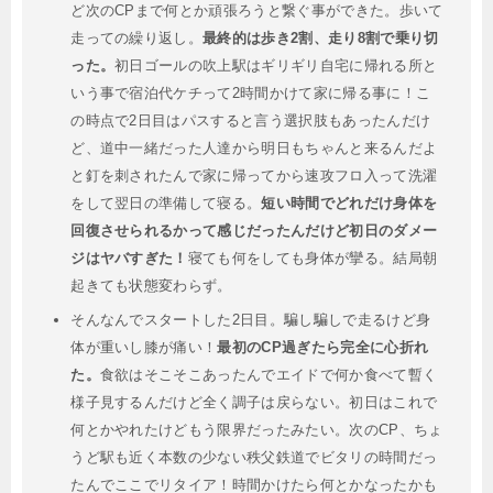
ど次のCPまで何とか頑張ろうと繋ぐ事ができた。歩いて
走っての繰り返し。
最終的は歩き2割、走り8割で乗り切
った。
初日ゴールの吹上駅はギリギリ自宅に帰れる所と
いう事で宿泊代ケチって2時間かけて家に帰る事に！こ
の時点で2日目はパスすると言う選択肢もあったんだけ
ど、道中一緒だった人達から明日もちゃんと来るんだよ
と釘を刺されたんで家に帰ってから速攻フロ入って洗濯
をして翌日の準備して寝る。
短い時間でどれだけ身体を
回復させられるかって感じだったんだけど初日のダメー
ジはヤバすぎた！
寝ても何をしても身体が攣る。結局朝
起きても状態変わらず。
そんなんでスタートした2日目。騙し騙しで走るけど身
体が重いし膝が痛い！
最初のCP過ぎたら完全に心折れ
た。
食欲はそこそこあったんでエイドで何か食べて暫く
様子見するんだけど全く調子は戻らない。初日はこれで
何とかやれたけどもう限界だったみたい。次のCP、ちょ
うど駅も近く本数の少ない秩父鉄道でビタリの時間だっ
たんでここでリタイア！時間かけたら何とかなったかも