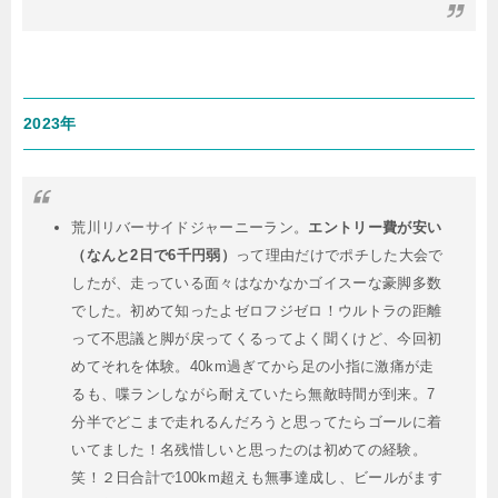
2023年
荒川リバーサイドジャーニーラン。
エントリー費が安い
（なんと2日で6千円弱）
って理由だけでポチした大会で
したが、走っている面々はなかなかゴイスーな豪脚多数
でした。初めて知ったよゼロフジゼロ！ウルトラの距離
って不思議と脚が戻ってくるってよく聞くけど、今回初
めてそれを体験。40km過ぎてから足の小指に激痛が走
るも、喋ランしながら耐えていたら無敵時間が到来。7
分半でどこまで走れるんだろうと思ってたらゴールに着
いてました！名残惜しいと思ったのは初めての経験。
笑！２日合計で100km超えも無事達成し、ビールがます