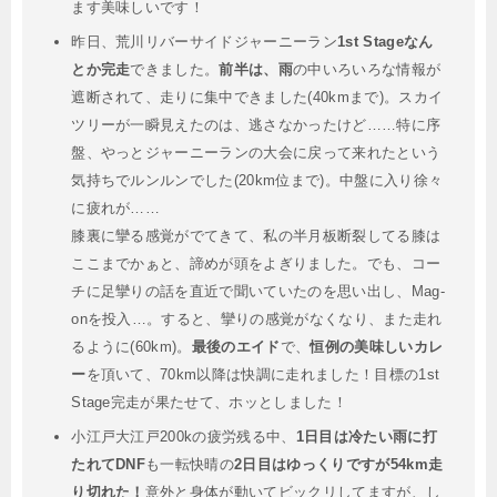
ます美味しいです！
昨日、荒川リバーサイドジャーニーラン
1st Stageなん
とか完走
できました。
前半は、雨
の中いろいろな情報が
遮断されて、走りに集中できました(40kmまで)。スカイ
ツリーが一瞬見えたのは、逃さなかったけど……特に序
盤、やっとジャーニーランの大会に戻って来れたという
気持ちでルンルンでした(20km位まで)。中盤に入り徐々
に疲れが……
膝裏に攣る感覚がでてきて、私の半月板断裂してる膝は
ここまでかぁと、諦めが頭をよぎりました。でも、コー
チに足攣りの話を直近で聞いていたのを思い出し、Mag-
onを投入…。すると、攣りの感覚がなくなり、また走れ
るように(60km)。
最後のエイド
で、
恒例の美味しいカレ
ー
を頂いて、70km以降は快調に走れました！目標の1st
Stage完走が果たせて、ホッとしました！
小江戸大江戸200kの疲労残る中、
1日目は冷たい雨に打
たれてDNF
も一転快晴の
2日目はゆっくりですが54km走
り切れた！
意外と身体が動いてビックリしてますが、し