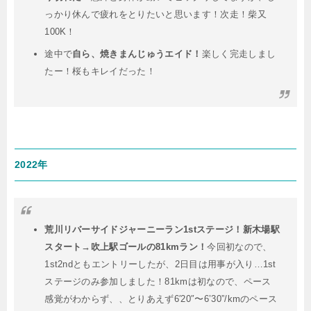
っかり休んで疲れをとりたいと思います！次走！柴又
100K！
途中で
自ら、焼きまんじゅうエイド！
楽しく完走しまし
たー！桜もキレイだった！
2022年
荒川リバーサイドジャーニーラン1stステージ！新木場駅
スタート→吹上駅ゴールの81kmラン！
今回初なので、
1st2ndともエントリーしたが、2日目は用事が入り…1st
ステージのみ参加しました！81kmは初なので、ペース
感覚がわからず、、とりあえず6′20″〜6’30”/kmのペース