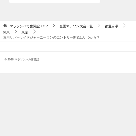
マラソンバカ奮闘記
TOP
全国マラソン大会一覧
都道府県
関東
東京
荒川リバーサイドジャーニーランのエントリー開始はいつから？
© 2018 マラソンバカ奮闘記