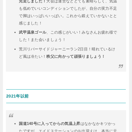
完走しました！
大会は運営などとても素晴らしく、気温
も低めでいいコンディションでしたが、自分の実力不足
で脚はいっぱいいっぱい。これから鍛えていかないとと
感じました！
武甲温泉ゴール
、この感じがいい！みなさんお疲れ様で
した！また会いましょう！
荒川リバーサイドジャーニーラン2日目！晴れているけ
ど風は冷たい！
秩父に向かって頑張りましょう！
2021年以前
国道140号に入ってからの気温上昇
はなかなかキツかっ
たですが、エイドステーションのお出迎えは、本当に元