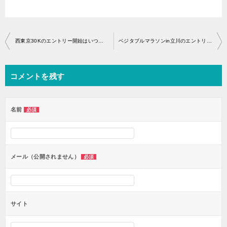
投
西東京30Kのエントリー開始はいつから？
ベジタブルマラソンin立川のエントリー開始はいつから？
稿
ナ
コメントを残す
ビ
ゲ
ー
名前
必須
シ
ョ
ン
メール（公開されません）
必須
サイト