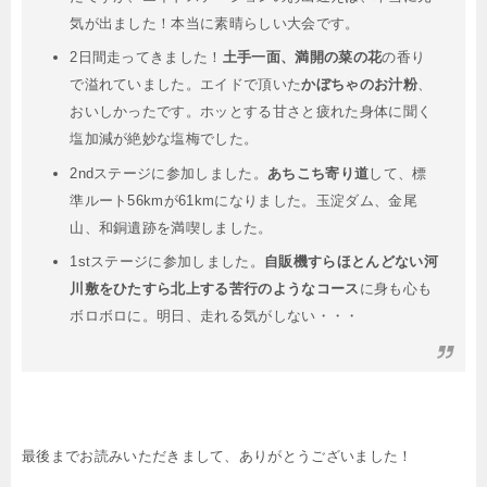
気が出ました！本当に素晴らしい大会です。
2日間走ってきました！
土手一面、満開の菜の花
の香り
で溢れていました。エイドで頂いた
かぼちゃのお汁粉
、
おいしかったです。ホッとする甘さと疲れた身体に聞く
塩加減が絶妙な塩梅でした。
2ndステージに参加しました。
あちこち寄り道
して、標
準ルート56kmが61kmになりました。玉淀ダム、金尾
山、和銅遺跡を満喫しました。
1stステージに参加しました。
自販機すらほとんどない河
川敷をひたすら北上する苦行のようなコース
に身も心も
ボロボロに。明日、走れる気がしない・・・
最後までお読みいただきまして、ありがとうございました！