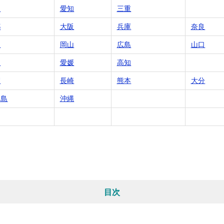
岡
愛知
三重
都
大阪
兵庫
奈良
根
岡山
広島
山口
川
愛媛
高知
賀
長崎
熊本
大分
児島
沖縄
目次