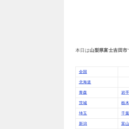
本日は
山梨県富士吉田市
全国
北海道
青森
岩
茨城
栃
埼玉
千
新潟
富