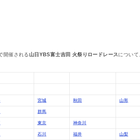
で開催される
山日YBS富士吉田 火祭りロードレース
について
手
宮城
秋田
山形
木
群馬
葉
東京
神奈川
山
石川
福井
山梨