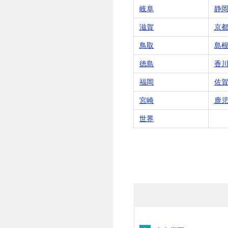
岐阜
静
滋賀
京
鳥取
島
徳島
香
福岡
佐
宮崎
鹿
世界