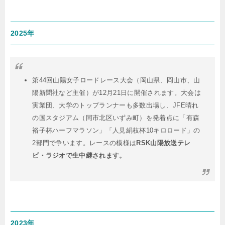
2025年
第44回山陽女子ロードレース大会（岡山県、岡山市、山
陽新聞社など主催）が12月21日に開催されます。
大会は
実業団、大学のトップランナーも多数出場し、JFE晴れ
の国スタジアム（同市北区いずみ町）を発着点に「有森
裕子杯ハーフマラソン」「人見絹枝杯10キロロード」の
2部門で争います。
レースの模様は
RSK山陽放送テレ
ビ・ラジオで生中継されます。
2023年