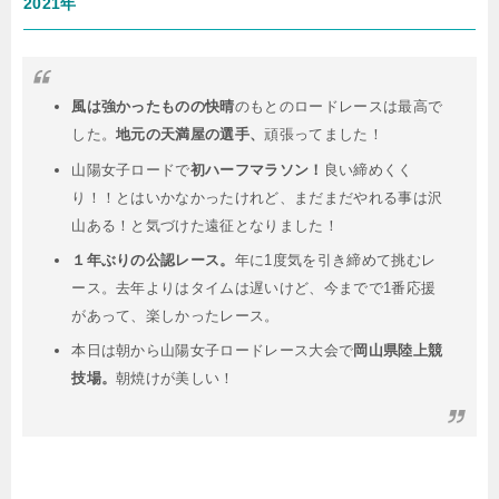
2021年
風は強かったものの快晴
のもとのロードレースは最高で
した。
地元の天満屋の選手、
頑張ってました！
山陽女子ロードで
初ハーフマラソン！
良い締めくく
り！！とはいかなかったけれど、まだまだやれる事は沢
山ある！と気づけた遠征となりました！
１年ぶりの公認レース。
年に1度気を引き締めて挑むレ
ース。去年よりはタイムは遅いけど、今までで1番応援
があって、楽しかったレース。
本日は朝から山陽女子ロードレース大会で
岡山県陸上競
技場。
朝焼けが美しい！