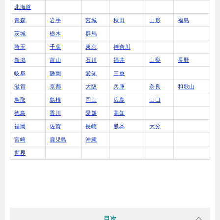
北海道
青森
岩手
宮城
秋田
山形
福島
茨城
栃木
群馬
埼玉
千葉
東京
神奈川
新潟
富山
石川
福井
山梨
長野
岐阜
静岡
愛知
三重
滋賀
京都
大阪
兵庫
奈良
和歌山
鳥取
島根
岡山
広島
山口
徳島
香川
愛媛
高知
福岡
佐賀
長崎
熊本
大分
宮崎
鹿児島
沖縄
世界
目次