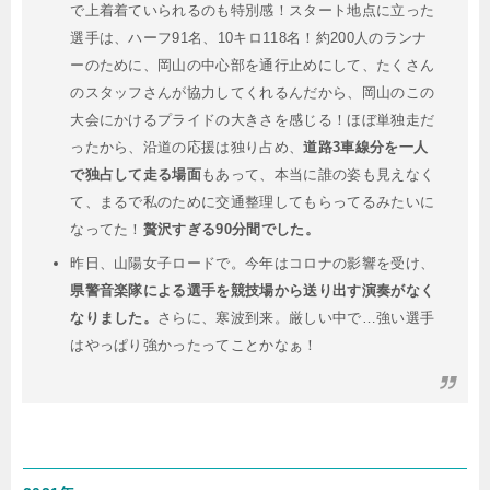
で上着着ていられるのも特別感！スタート地点に立った
選手は、ハーフ91名、10キロ118名！約200人のランナ
ーのために、岡山の中心部を通行止めにして、たくさん
のスタッフさんが協力してくれるんだから、岡山のこの
大会にかけるプライドの大きさを感じる！ほぼ単独走だ
ったから、沿道の応援は独り占め、
道路3車線分を一人
で独占して走る場面
もあって、本当に誰の姿も見えなく
て、まるで私のために交通整理してもらってるみたいに
なってた！
贅沢すぎる90分間でした。
昨日、山陽女子ロードで。今年はコロナの影響を受け、
県警音楽隊による選手を競技場から送り出す演奏がなく
なりました。
さらに、寒波到来。厳しい中で…強い選手
はやっぱり強かったってことかなぁ！