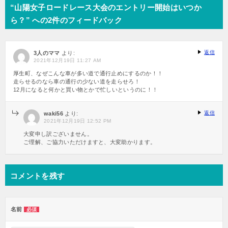
“山陽女子ロードレース大会のエントリー開始はいつか
ビ
ら？” への2件のフィードバック
ゲ
ー
シ
返信
3人のママ
より:
ョ
2021年12月19日 11:27 AM
ン
厚生町、なぜこんな車が多い道で通行止めにするのか！！
走らせるのなら車の通行の少ない道を走らせろ！
12月になると何かと買い物とかで忙しいというのに！！
返信
waki56
より:
2021年12月19日 12:52 PM
大変申し訳ございません。
ご理解、ご協力いただけますと、大変助かります。
コメントを残す
名前
必須