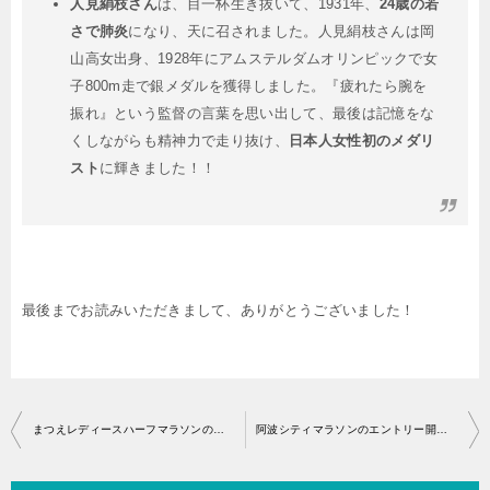
人見絹枝さん
は、目一杯生き抜いて、1931年、
24歳の若
さで肺炎
になり、天に召されました。人見絹枝さんは岡
山高女出身、1928年にアムステルダムオリンピックで女
子800m走で銀メダルを獲得しました。『疲れたら腕を
振れ』という監督の言葉を思い出して、最後は記憶をな
くしながらも精神力で走り抜け、
日本人女性初のメダリ
スト
に輝きました！！
最後までお読みいただきまして、ありがとうございました！
投
まつえレディースハーフマラソンのエントリー開始はいつから？
阿波シティマラソンのエントリー開始はいつから？
稿
ナ