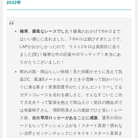
2022年
極寒、爆風なレースでした！
爆風のおかげで6キロまで
はいい感じに走れました。7-8キロは遊びすぎたようで、
LAPがおかしかったので、ラスト2キロは真面目に走り
ました(笑)！極寒な中の応援やボランティア！本当にあ
りがとうございました！
晴れの国・岡山らしい快晴！見た目暖かそうに見えて気
温2℃、風速8メートル！ときどき小雪舞って顔がパリパ
リに凍る寒さ！実業団選手がたくさんエントリーしてる
ガチンコレースを走れる嬉しさと、そんなすごいとこ出
て大丈夫？って緊張を抱えて岡山入り！前日の開会式で
は有森裕子さん、増田明美さんの激励でひと笑い！レー
ス前、
自分専用ロッカーがあることに感激
、選手のIDカ
ードもらってテンション上がる！スタート直前！慣れな
い点呼とゼッケンチェックにドキドキ！スタート直前ま