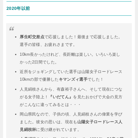
2020年以前
厚生町交差点
で応援しました！最後まで応援しました。
選手の皆様、お疲れさまです。
10km長かったけれど、長距離は楽しい。いろいろ楽し
かった2日間でした。
近所をジョギングしていた選手は山陽女子ロードレース
10kmの部で優勝した
キマンズィ選手
でした！
人見絹枝さんから、有森裕子さんへ、そして現在につな
がる女子陸上！
『いだてん』
を見たおかげで大会の見方
がこんなに違ってみるとは・・・
岡山県民なので、子供の頃、人見絹枝さんの偉業を学び
ました。彼女の思いは、現在も
山陽女子ロードレース人
見絹枝杯
に受け継がれています。