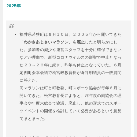
2025年
福井県若狭町は６月１０日、２００５年から開いてきた
「わかさあじさいマラソン」を廃止
したと明らかにし
た。参加者の減少や運営スタッフを十分に確保できない
などが理由で、新型コロナウイルスの影響で中止となっ
た２０～２２年に続き、昨年も休止となっていた。６月
定例町会本会議で松宮毅教育長が倉谷明議員の一般質問
に答えた。
同マラソンは町と町教委、町スポーツ協会が毎年６月に
開いてきた。松宮教育長によると、昨年度の同協会の理
事会や年度末総会で協議。廃止し、他の形式でのスポー
ツイベントの開催を検討していく必要があるという意見
でまとまった。