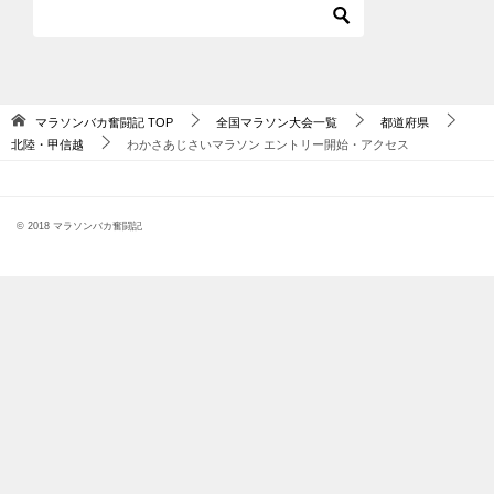
マラソンバカ奮闘記
TOP
全国マラソン大会一覧
都道府県
北陸・甲信越
わかさあじさいマラソン エントリー開始・アクセス
© 2018 マラソンバカ奮闘記