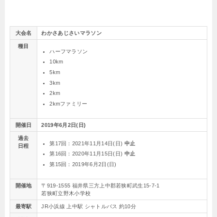
大会名
わかさあじさいマラソン
種目
ハーフマラソン
10km
5km
3km
2km
2kmファミリー
開催日
2019年6月2日(日)
過去
第17回：2021年11月14日(日)
中止
日程
第16回：2020年11月15日(日)
中止
第15回：2019年6月2日(日)
開催地
〒919-1555 福井県三方上中郡若狭町武生15-7-1
若狭町立野木小学校
最寄駅
JR小浜線 上中駅 シャトルバス 約10分