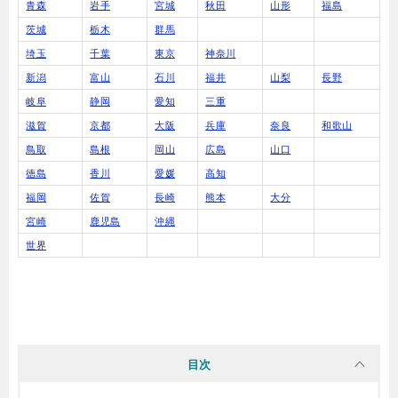
青森
岩手
宮城
秋田
山形
福島
茨城
栃木
群馬
埼玉
千葉
東京
神奈川
新潟
富山
石川
福井
山梨
長野
岐阜
静岡
愛知
三重
滋賀
京都
大阪
兵庫
奈良
和歌山
鳥取
島根
岡山
広島
山口
徳島
香川
愛媛
高知
福岡
佐賀
長崎
熊本
大分
宮崎
鹿児島
沖縄
世界
目次