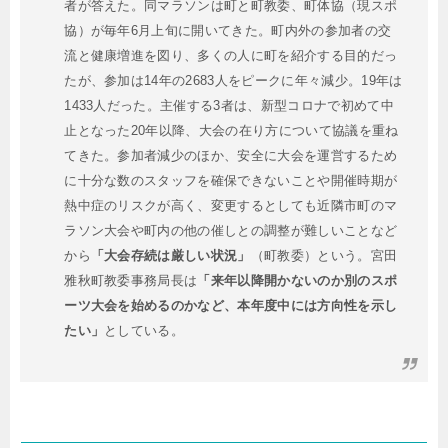
者が答えた。同マラソンは町と町教委、町体協（現スポ
協）が毎年6月上旬に開いてきた。町内外の参加者の交
流と健康増進を図り、多くの人に町を紹介する目的だっ
たが、参加は14年の2683人をピークに年々減少。19年は
1433人だった。主催する3者は、新型コロナで初めて中
止となった20年以降、大会の在り方について協議を重ね
てきた。参加者減少のほか、安全に大会を運営するため
に十分な数のスタッフを確保できないことや開催時期が
熱中症のリスクが高く、変更するとしても近隣市町のマ
ラソン大会や町内の他の催しとの調整が難しいことなど
から
「大会存続は厳しい状況」
（町教委）という。宮田
雅秋町教委事務局長は
「来年以降開かないのか別のスポ
ーツ大会を始めるのかなど、本年度中には方向性を示し
たい」
としている。