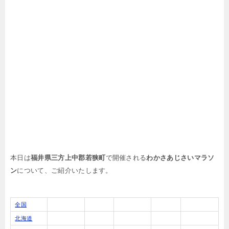
本日は
福井県三方上中郡若狭町
で開催される
わかさあじさいマラソ
ン
について、ご紹介いたします。
全国
北海道