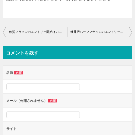
投
敦賀マラソンのエントリー開始はいつから？
軽井沢ハーフマラソンのエントリー開始はいつから？
稿
ナ
コメントを残す
ビ
ゲ
ー
名前
必須
シ
ョ
ン
メール（公開されません）
必須
サイト