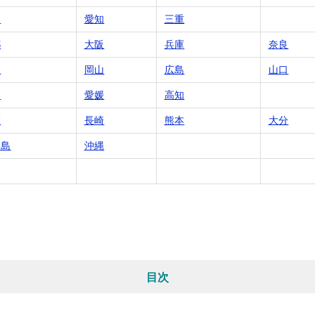
岡
愛知
三重
都
大阪
兵庫
奈良
根
岡山
広島
山口
川
愛媛
高知
賀
長崎
熊本
大分
児島
沖縄
目次