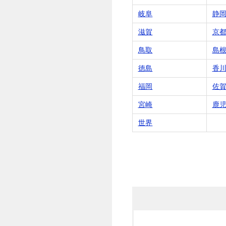
岐阜
静
滋賀
京
鳥取
島
徳島
香
福岡
佐
宮崎
鹿
世界