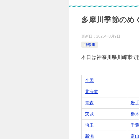
多摩川季節のめ
更新日：
2026年8月9日
神奈川
本日は
神奈川県川崎市
で
全国
北海道
青森
岩
茨城
栃
埼玉
千
新潟
富