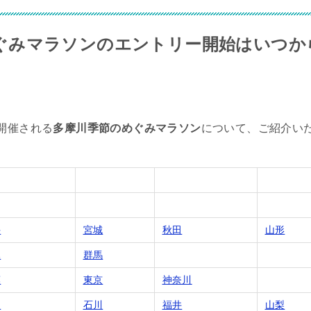
ぐみマラソンのエントリー開始はいつか
開催される
多摩川季節のめぐみマラソン
について、ご紹介い
手
宮城
秋田
山形
木
群馬
葉
東京
神奈川
山
石川
福井
山梨