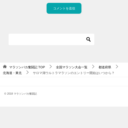
マラソンバカ奮闘記
TOP
全国マラソン大会一覧
都道府県
北海道・東北
サロマ湖ウルトラマラソンのエントリー開始はいつから？
© 2018 マラソンバカ奮闘記