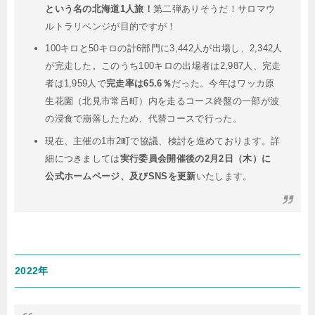
という名の北海道1人旅！
第二弾ありそうだ！サロマウ
ルトラリベンジが目的ですが！
100キロと50キロの計6部門に3,442人が出場し、2,342人
が完走した。このうち100キロの出場者は2,987人、完走
者は1,959人で
完走率は65.6％
だった。今年はワッカ原
生花園（北見市常呂町）内を走るコース終盤の一部が波
の浸食で崩落したため、代替コースで行った。
現在、主催の1市2町で協議、検討を進めております。詳
細につきましては
実行委員会開催後の2月2日（木）に
公式ホームページ、及びSNSを更新
いたします。
2022年