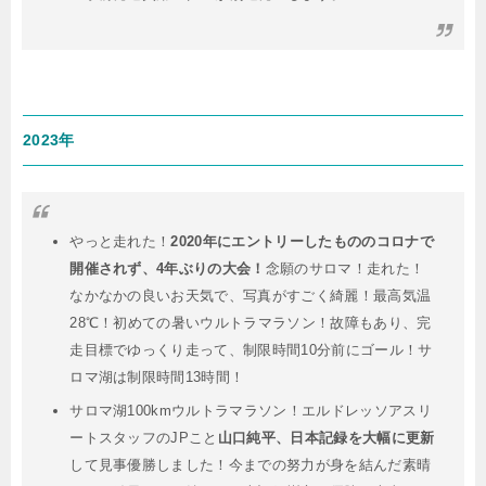
2023年
やっと走れた！
2020年にエントリーしたもののコロナで
開催されず、4年ぶりの大会！
念願のサロマ！走れた！
なかなかの良いお天気で、写真がすごく綺麗！最高気温
28℃！初めての暑いウルトラマラソン！故障もあり、完
走目標でゆっくり走って、制限時間10分前にゴール！サ
ロマ湖は制限時間13時間！
サロマ湖100kmウルトラマラソン！エルドレッソアスリ
ートスタッフのJPこと
山口純平、日本記録を大幅に更新
して見事優勝しました！今までの努力が身を結んだ素晴