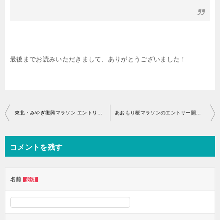
最後までお読みいただきまして、ありがとうございました！
投
東北・みやぎ復興マラソン エントリー開始・アクセス
あおもり桜マラソンのエントリー開始はいつから？
稿
ナ
コメントを残す
ビ
ゲ
ー
名前
必須
シ
ョ
ン