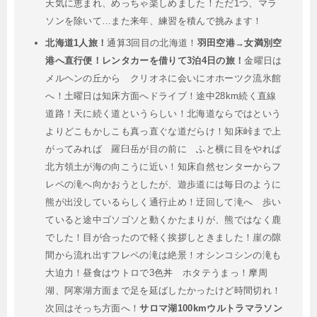
天気に恵まれ、めっちゃ楽しめました！ただ1つ、マラ
ソンを除いて…また来年、練習を積んで挑みます！
北海道1人旅！
通算3回目の北海道！
羽田空港→女満別空
港へ直行便！レンタカーを借りて3泊4日の旅！
金曜日は
メルヘンの丘から クリオネに会いにオホーツク流氷館
へ！土曜日は知床方面へドライブ！途中28km続く直線
道路！天に続く道というらしい！北海道ならではという
よりどこもかしこも真っ直ぐな道だらけ！知床峠まで上
がってみれば 羅臼岳が目の前に ふと横に目をやれば
北方領土が海の向こうに近い！知床自然センターからフ
レペの滝へ向かおうとしたが、遊歩道には毎日のように
熊が出没しているらしく通行止め！迂回して滝へ 歩い
ていると途中ゴソゴソと動くかたまりが、熊ではなく鹿
でした！目が合ったので軽く挨拶しときました！崖の隙
間から流れ出すフレペの滝は絶景！オシンコシンの滝も
大迫力！昼食はウトロで3色丼 ホタテうまっ！摩周
湖、阿寒湖方面まで足を延ばしたかったけど時間切れ！
次回はそっち方面へ！
サロマ湖100kmウルトラマラソン