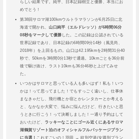
らしい結果です。純平、日本記録樹立と優勝、本当にお
めでとう！
第38回サロマ湖100kmウルトラマラソンが6月25日に北
海道で開かれ、
山口純平（エルドレッソ）が6時間06分
08秒をマークして優勝
した。この記録は公認されている
世界記録であり、日本記録の6時間09分14秒（風見尚、
2018年）を上回るもの。山口は42.195kmを2時間31分40
秒で、50kmを3時間0分13秒で通過。10kmごとを36分前
後で駆け抜け、ラスト10kmも36分46秒と上げてみせ
た。
いつかはサロマと思っている人も多いはず！私も！いつ
かは！って思ってました！でもすっごく遠いし、仕事休
まなきゃだし、飛行機とか宿とかレンタカーとか考える
と、なかなか大変で、悩みに悩んだけど、行きたいと思
うときに行こう！って決断しました！一通り予約はして
おいたけど、
ラッキーなことにゴール近くにあるサロマ
湖鶴賀リゾート泊のオフィシャルフルパッケージプラン
に当選！
これすごいの！羽田 → 紋別空港(女満別プラン