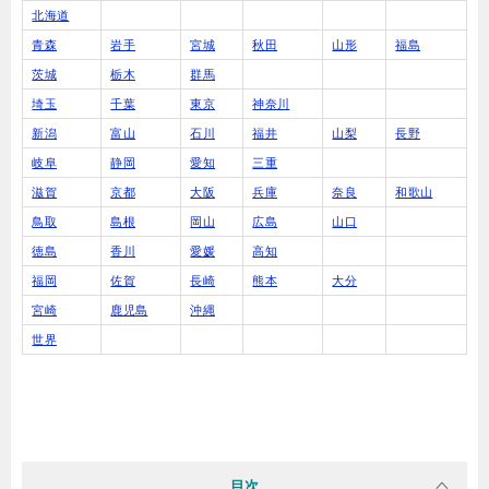
北海道
青森
岩手
宮城
秋田
山形
福島
茨城
栃木
群馬
埼玉
千葉
東京
神奈川
新潟
富山
石川
福井
山梨
長野
岐阜
静岡
愛知
三重
滋賀
京都
大阪
兵庫
奈良
和歌山
鳥取
島根
岡山
広島
山口
徳島
香川
愛媛
高知
福岡
佐賀
長崎
熊本
大分
宮崎
鹿児島
沖縄
世界
目次