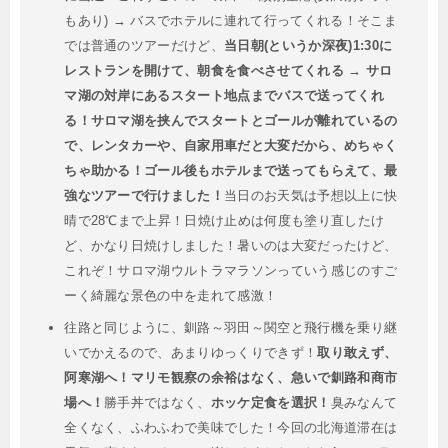
もあり) → バスでホテルに連れて行ってくれる！そこま
では普通のツアーだけど、
当日朝(というか深夜)1:30に
レストランを開けて、朝食を食べさせてくれる → サロ
マ湖の対岸にあるスタート地点までバスで送ってくれ
る！サロマ湖を挟んでスタートとゴールが離れているの
で、レンタカーや、自家用車だと大変だから、めちゃく
ちゃ助かる！ゴール後もホテルまで送ってもらえて、最
強なツアーで行けました！
当日のお天気は予想以上に快
晴で28℃まで上昇！日焼け止めは何度も塗り直したけ
ど、かなり日焼けしました！暑いのは大変だったけど、
これぞ！サロマ湖ウルトラマラソンっていう感じのすご
ーく綺麗な景色の中を走れて感激！
往路と同じように、釧路～羽田～関空と飛行機を乗り継
いでかえるので、あまりゆっくりできず！
取り敢えず、
阿寒湖へ！マリモ観察の余裕はなく、急いで釧路和商市
場へ！
勝手丼ではなく、
ホッケ定食を選択！
臭みなんて
全くなく、ふわふわで美味でした！今回の北海道滞在は