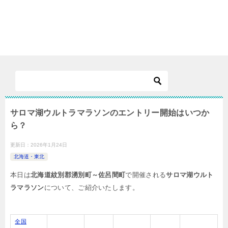
サロマ湖ウルトラマラソンのエントリー開始はいつか
ら？
更新日：
2026年1月24日
北海道・東北
本日は
北海道紋別郡湧別町～佐呂間町
で開催される
サロマ湖ウルト
ラマラソン
について、ご紹介いたします。
全国