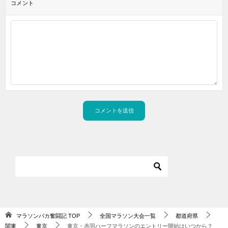
コメント
マラソンバカ奮闘記
TOP
全国マラソン大会一覧
都道府県
関東
東京
東京・赤羽ハーフマラソンのエントリー開始はいつから？