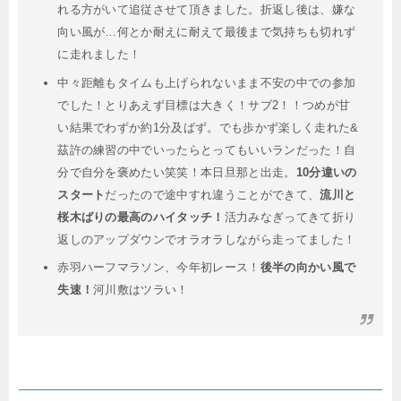
れる方がいて追従させて頂きました。折返し後は、嫌な
向い風が…何とか耐えに耐えて最後まで気持ちも切れず
に走れました！
中々距離もタイムも上げられないまま不安の中での参加
でした！とりあえず目標は大きく！サブ2！！つめが甘
い結果でわずか約1分及ばず。でも歩かず楽しく走れた&
茲許の練習の中でいったらとってもいいランだった！自
分で自分を褒めたい笑笑！本日旦那と出走。
10分違いの
スタート
だったので途中すれ違うことができて、
流川と
桜木ばりの最高のハイタッチ！
活力みなぎってきて折り
返しのアップダウンでオラオラしながら走ってました！
赤羽ハーフマラソン、今年初レース！
後半の向かい風で
失速！
河川敷はツラい！