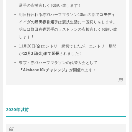
選手の応援宜しくお願い致します！
明日行われる赤羽ハーフマラソン10kmの部で
コモディ
イイダの野田春香選手
は競技生活に一区切りをします。
明日は野田春香選手のラストランの応援宜しくお願い致
します！
11月26日(金)エントリー締切でしたが、エントリー期間
が
12月3日(金)まで延長
されました！
東京・赤羽ハーフマラソンの代替大会として
『Akabane10kチャレンジ』
が開催れます！
2020年以前