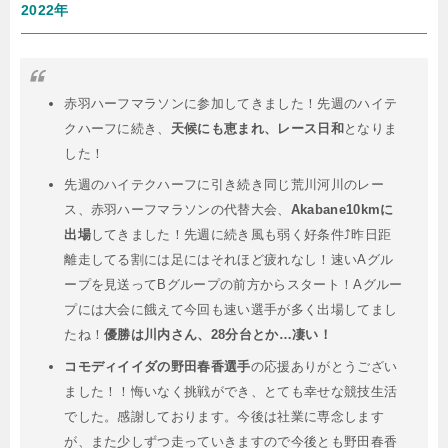
2022年
赤羽ハーフマラソンに参加してきました！先週のハイテ
クハーフに続き、
天候にも恵まれ、レース日和
となりま
した！
先週のハイテクハーフに引き続き同じ荒川河川のレー
ス、赤羽ハーフマラソンの代替大会、
Akabane10kmに
出場
してきました！先週に続き風も弱く好条件⤴️昨日距
離走してる割には足にはそれほど疲れなし！速いAグル
ープを見送ってBグループの前方からスタート！Aグルー
プには大会に餓えて今回も速い選手が多く出場してまし
たね！
優勝は川内さん、28分台とか…凄い！
コモディイイダの野田春香選手
の応援ありがとうござい
ました！！悔いなく挑戦ができ、とても幸せな競技生活
でした。感謝しております。今後は社業に専念します
が、また少しずつ走っていきますので今後とも野田春香