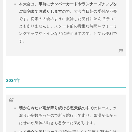
本大会は、
事前にナンバーカードやランナーズチップを
ご自宅までお送りします
ので、大会当日朝の受付が不要
です。従来の大会のように混雑した受付に並んで待つこ
ともありませんし、スタート前の貴重な時間をウォーミ
ングアップやトイレなどに使えますので、とても便利で
す。
2024年
朝から冷たい雨が降り続ける悪天候の中でのレース。
水
溜りが多数あったので所々蛇行して走り、気温が低かっ
たせいか身体の動きも悪かった気がします。
ハイテクと同じコース
で1分半程タイム短縮！PBからは