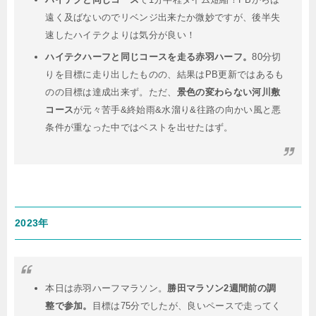
遠く及ばないのでリベンジ出来たか微妙ですが、後半失
速したハイテクよりは気分が良い！
ハイテクハーフと同じコースを走る赤羽ハーフ。
80分切
りを目標に走り出したものの、結果はPB更新ではあるも
のの目標は達成出来ず。ただ、
景色の変わらない河川敷
コース
が元々苦手&終始雨&水溜り&往路の向かい風と悪
条件が重なった中ではベストを出せたはず。
2023年
本日は赤羽ハーフマラソン。
勝田マラソン2週間前の調
整で参加。
目標は75分でしたが、良いペースで走ってく