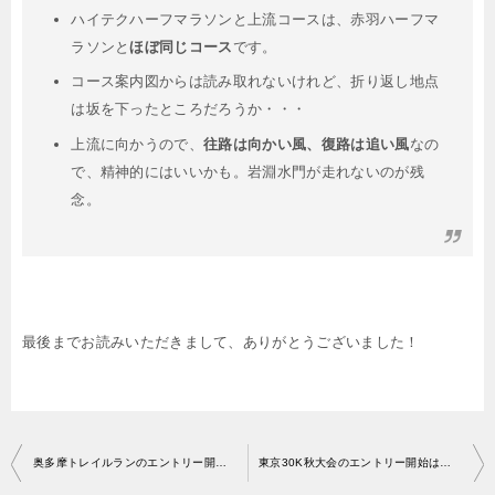
ハイテクハーフマラソンと上流コースは、赤羽ハーフマ
ラソンと
ほぼ同じコース
です。
コース案内図からは読み取れないけれど、折り返し地点
は坂を下ったところだろうか・・・
上流に向かうので、
往路は向かい風、復路は追い風
なの
で、精神的にはいいかも。岩淵水門が走れないのが残
念。
最後までお読みいただきまして、ありがとうございました！
投
奥多摩トレイルランのエントリー開始はいつから？
東京30K秋大会のエントリー開始はいつから？
稿