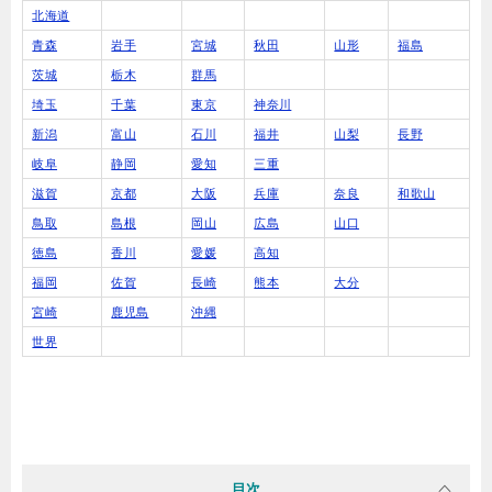
北海道
青森
岩手
宮城
秋田
山形
福島
茨城
栃木
群馬
埼玉
千葉
東京
神奈川
新潟
富山
石川
福井
山梨
長野
岐阜
静岡
愛知
三重
滋賀
京都
大阪
兵庫
奈良
和歌山
鳥取
島根
岡山
広島
山口
徳島
香川
愛媛
高知
福岡
佐賀
長崎
熊本
大分
宮崎
鹿児島
沖縄
世界
目次