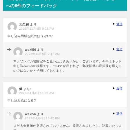
への6件のフィードバック
ゲ
ー
シ
返信
大久保
より:
ョ
2022年11月4日 5:02 PM
ン
申し込み用紙を紙のほうがいい
返信
waki56
より:
2022年11月5日 7:47 AM
マラソンバカ奮闘記をご覧いただきありがとうございます。今年はネット
申し込みのみの模様です。コロナが収まれば、郵便振替の選択肢も増える
のではないかと予想しております。
返信
健
より:
2023年4月4日 11:05 AM
申し込み紙になる?
返信
waki56
より:
2023年4月4日 10:42 PM
まだ大会要項が発表されておりません。発表されましたら、記載いたしま