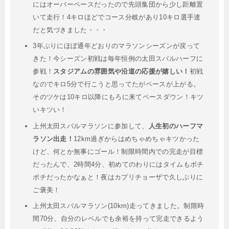
にはオーバーペースだったので先頭集団から少し距離置
いて走行！4キロほどでコース分岐があり10キロ選手達
だと気づきました・・・
3年ぶりにほぼ通年どおりのマラソンシーズンが戻って
きた！今シーズン初戦は毎年恒例の太田スバルハーフに
参戦！
スタジアムの雰囲気や沿道の応援が嬉しい！
初戦
なのでキロ5分で行こうと思ってたがペースが上がる。
そのツケは10キロ以降にもろに来てペースダウン！キツ
いキツい！
上州太田スバルマラソンに参加して、
人生初のハーフマ
ラソン出走！
12km過ぎからはめちゃめちゃキツかった
けど、何とか無事にゴール！制限時間内での完走が目標
だったんで、2時間4分、初めてのわりにはタイムもボチ
ボチだったかなぁと！夜はカプリチョーザで久しぶりに
ご褒美！
上州太田スバルマラソン(10km)走ってきました。制限時
間70分、自分のレベルでも余裕を持って完走できるよう