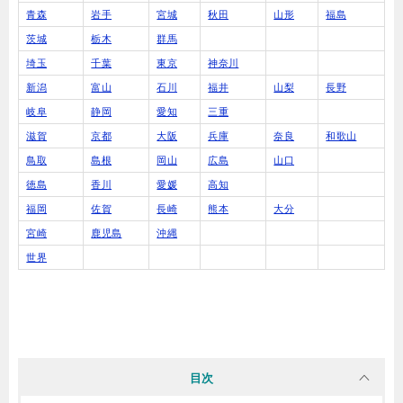
青森
岩手
宮城
秋田
山形
福島
茨城
栃木
群馬
埼玉
千葉
東京
神奈川
新潟
富山
石川
福井
山梨
長野
岐阜
静岡
愛知
三重
滋賀
京都
大阪
兵庫
奈良
和歌山
鳥取
島根
岡山
広島
山口
徳島
香川
愛媛
高知
福岡
佐賀
長崎
熊本
大分
宮崎
鹿児島
沖縄
世界
目次