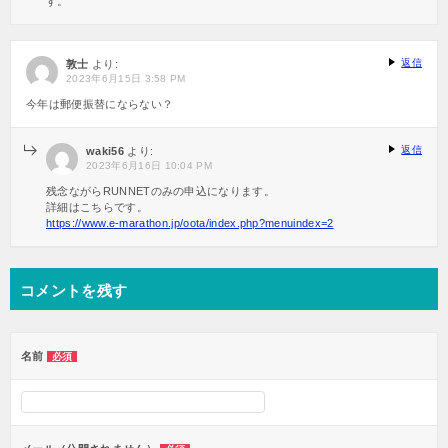
す。
返信
敦士
より:
2023年6月15日 3:58 PM
今年は郵便振替にならない？
返信
waki56
より:
2023年6月16日 10:04 PM
残念ながらRUNNETのみの申込になります。
詳細はこちらです。
https://www.e-marathon.jp/oota/index.php?menuindex=2
コメントを残す
名前
必須