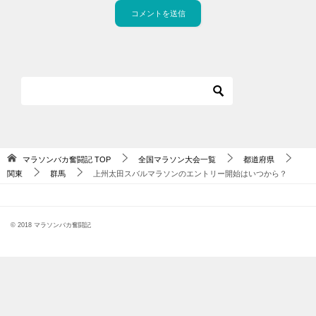
マラソンバカ奮闘記
TOP
全国マラソン大会一覧
都道府県
関東
群馬
上州太田スバルマラソンのエントリー開始はいつから？
© 2018 マラソンバカ奮闘記