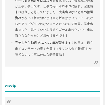
昨年に引き続き車は当たりませんでした！
長距離の練習
が上手い事出来ず、仕事で毎日ボロボロに疲れ、完走出
来れば良しと思っていました！
完走出来ないと車の抽選
資格がない！
普段短いとは言え坂道ばかり走っていたか
らかアップダウンのないコースだったので無事に完走出
来ました！思っていたより速くゴール出来たので、車は
当たらなかったけど気分は良きです！
完走したら抽選でスバルの車が貰えます！
昨日は、日立
市でコンサートの夜！今日はマラソン大会で3時間しか
寝てないよ！車以外にも豪華賞品！
2022年