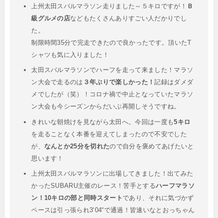
上州太田スバルマラソン走りました～５キロですが！
Ｂ
級グルメの店
などもたくさんありすごい人だかりでし
た。
制限時間35分で完走できたので良かったです。頂いたT
シャツも気に入りました！
太田スバルマラソンでハーフを走って来ました！マラソ
ン大会で走るのは
３年ぶりで楽しかった！
記録はダメダ
メでしたが（笑）！コロナ禍で中止となっていたマラソ
ン大会も今シーズンからだいぶ再開しそうですね。
きれいな朝焼けを見ながら太田へ。今回は一度も
5キロ
を走ることなく本番を迎えてしまったので不安でした
が、
なんとか25分を切れた
ので自分を褒めてあげたいと
思います！
上州太田スバルマラソンに出場してきました！出てみた
かったSUBARU主催のレース！苦手とする
ハーフマラソ
ン！
10キロの部と同時スタート
であり、それに気づかず
ペースは引っ張られ3‘04“で通過！皆速いなとおっちゃん