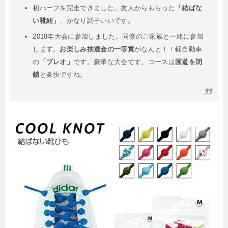
初ハーフを完走できました。友人からもらった
「結ばな
い靴紐」
、かなり調子いいです。
2018年大会に参加しました。同僚のご家族と一緒に参加
します。
お楽しみ抽選会の一等賞
がなんと！！軽自動車
の
「プレオ」
です。豪華な大会です。コースは
国道を閉
鎖
と豪快ですね。