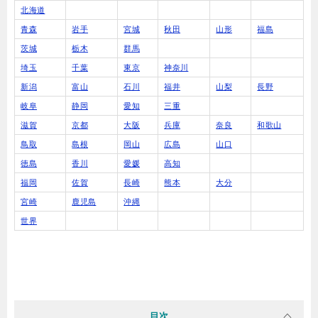
北海道
青森
岩手
宮城
秋田
山形
福島
茨城
栃木
群馬
埼玉
千葉
東京
神奈川
新潟
富山
石川
福井
山梨
長野
岐阜
静岡
愛知
三重
滋賀
京都
大阪
兵庫
奈良
和歌山
鳥取
島根
岡山
広島
山口
徳島
香川
愛媛
高知
福岡
佐賀
長崎
熊本
大分
宮崎
鹿児島
沖縄
世界
目次