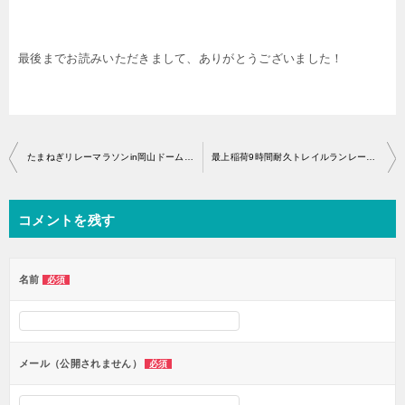
最後までお読みいただきまして、ありがとうございました！
投
たまねぎリレーマラソンin岡山ドームのエントリー開始はいつから？
最上稲荷9時間耐久トレイルランレースのエントリー開始はいつから？
稿
ナ
コメントを残す
ビ
ゲ
ー
名前
必須
シ
ョ
ン
メール（公開されません）
必須