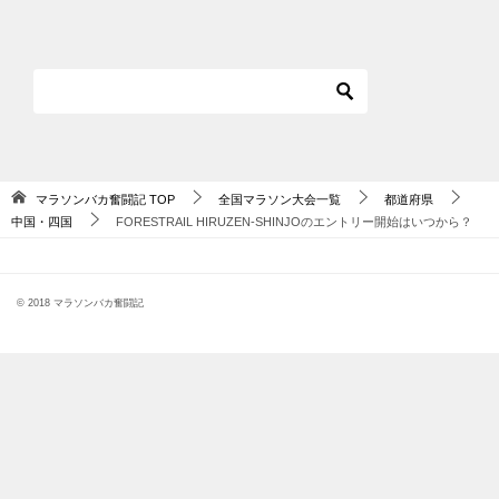
マラソンバカ奮闘記
TOP
全国マラソン大会一覧
都道府県
中国・四国
FORESTRAIL HIRUZEN-SHINJOのエントリー開始はいつから？
© 2018 マラソンバカ奮闘記