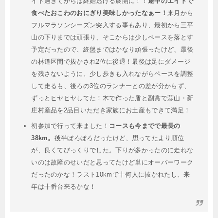
イド過ぎてからは終始逃げる展開に！！
途中のエイドで
食べたおこわのおにぎり美味しかったなぁー！
来月から
フルマラソンシーズン突入する事もあり、最初から三平
山の下りまでは頑張り、そこからは少しペースを落とす
予定だったので、終盤まではかなり頑張ったけど、最後
の林道区間で抜かされ2位に後退！最後は足にダメージ
を残さないように、少し歩きも入れながらペースを調整
して走るも、後ろの3位のランナーとの差が分からず、
ずっとヒヤヒヤしてた！木で作った盾と副賞で蒜山・新
庄村産品を2品目いただき家族にお土産もできて満足！
初参加で行って来ました！
コースも今までで最長の
38km。
後半ぼろぼろだったけど、思ってたより順位
が、良くてびっくりでした。下りが多かったのに走れな
いのは故障のせいだと思ってたけど単にオーバーワーク
だったのかな！ラスト10kmで十何人に抜かれたし、来
年は十番台来るかな！