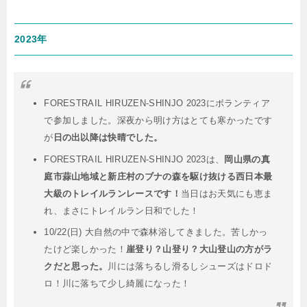
2023年
FORESTRAIL HIRUZEN-SHINJO 2023にボランティア
で参加しました。深夜から明け方はとても寒かったです
が
日の出以降は快晴でした。
FORESTRAIL HIRUZEN-SHINJO 2023は、
岡山県の真
庭市蒜山地域と新庄村のブナの森を駆け抜ける西日本最
大級のトレイルランレースです！
当日はお天気にも恵ま
れ、まさにトレイルラン日和でした！
10/22(日) 大自然の中で森林浴してきました。苦しかっ
たけど楽しかった！
崖登り？山登り？大山登山の方がラ
クだと思った。
川には落ちるし滑るしシューズはドロド
ロ！川に落ちて少し綺麗になった！