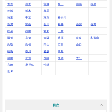
青森
岩手
宮城
秋田
山形
福島
茨城
栃木
群馬
埼玉
千葉
東京
神奈川
新潟
富山
石川
福井
山梨
長野
岐阜
静岡
愛知
三重
滋賀
京都
大阪
兵庫
奈良
和歌山
鳥取
島根
岡山
広島
山口
徳島
香川
愛媛
高知
福岡
佐賀
長崎
熊本
大分
宮崎
鹿児島
沖縄
世界
目次