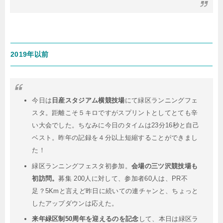
2019年以前
今日は
日産スタジアム横競技場
にて緑区ランニングフェ
スタ。距離こそ５キロですがスプリントとしてとても辛
い大会でした。ちなみに今日のタイムは23分16秒と自己
ベスト。昨年の記録を４分以上短縮することができまし
た！
緑区ランニングフェスタ初参加。
会場の三ツ沢競技場も
初訪問。
募集 200人に対して、参加者60人は、PR不
足？5Kmと言えど昨日に続いての連チャンと、ちょっと
したアップダウンは応えた。
来年緑区制50周年を迎えるのを記念
して、本日は緑区ラ