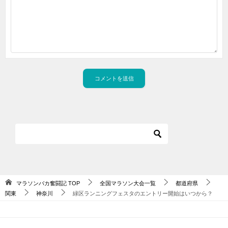
マラソンバカ奮闘記
TOP
全国マラソン大会一覧
都道府県
関東
神奈川
緑区ランニングフェスタのエントリー開始はいつから？