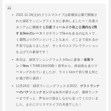
2022.12.24(土)のクリスマスイブは新横浜公園で開催さ
れた緑区ランニングフェスタに参加しました〜！日産ス
タジアムに隣接する
日産フィールド小机と公園内を2周
する5kmのレース！
ガチランで5kmを走るのは久々で、
１週間ぶりのランということもあり、どこまで走れるか
不安ではありましたが、サンタのコスプレでテンション
を上げての参加です！
本日は、緑区ランニングフェスタ5㎞に参加！
仮装ラ
ン！5km！
TIME16分00秒！前半から、終始前を走りマ
ーキングされていましたが、ラスト1kmで切り替え何と
か逃げ切り成功！
12月24日「緑区ランニングフェスタ2022」
ゲストランナ
ーのパナソニックエンジェルス
の皆さんが、最終ランナ
ーまでずっと、声をかけ励ましながら走ってくださいま
した。まさにクリスマスイブの天使でした！