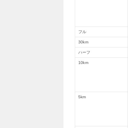
フル
30km
ハーフ
10km
5km