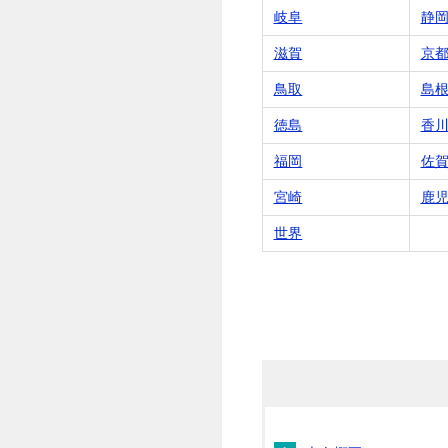
岐阜
静
滋賀
京
鳥取
島
徳島
香
福岡
佐
宮崎
鹿
世界