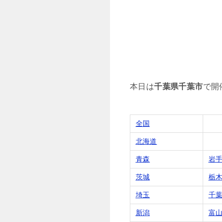
本日は
千葉県千葉市
で開
全国
北海道
青森
岩
茨城
栃
埼玉
千
新潟
富