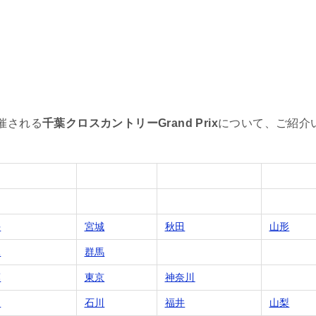
催される
千葉クロスカントリーGrand Prix
について、ご紹介
手
宮城
秋田
山形
木
群馬
葉
東京
神奈川
山
石川
福井
山梨