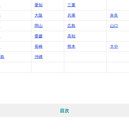
岡
愛知
三重
都
大阪
兵庫
奈良
根
岡山
広島
山口
川
愛媛
高知
賀
長崎
熊本
大分
児島
沖縄
目次