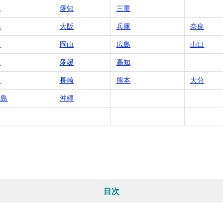
岡
愛知
三重
都
大阪
兵庫
奈良
根
岡山
広島
山口
川
愛媛
高知
賀
長崎
熊本
大分
児島
沖縄
目次