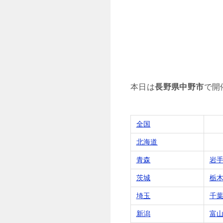
本日は
長野県中野市
で開
全国
北海道
青森
岩
茨城
栃
埼玉
千
新潟
富