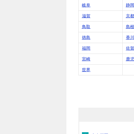
岐阜
静
滋賀
京
鳥取
島
徳島
香
福岡
佐
宮崎
鹿
世界