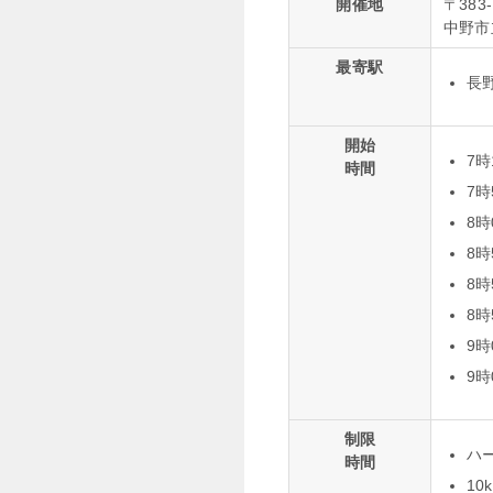
開催地
〒383
中野市
最寄駅
長野
開始
7
時間
7
8
8
8時
8時
9時
9時
制限
ハ
時間
10