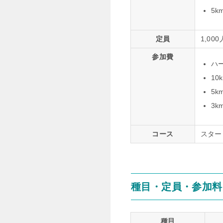
5k
定員
1,000
参加費
ハー
10
5k
3k
コース
スター
種目・定員・参加料
種目