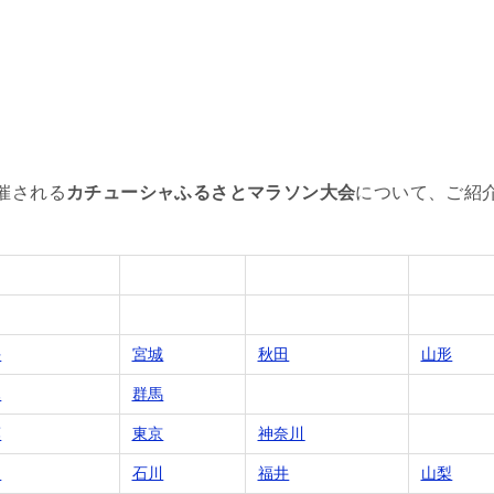
催される
カチューシャふるさとマラソン大会
について、ご紹
手
宮城
秋田
山形
木
群馬
葉
東京
神奈川
山
石川
福井
山梨