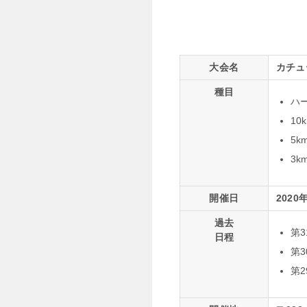
大会名
カチュ
種目
ハ
10
5k
3k
開催日
2020
過去
第3
日程
第3
第2