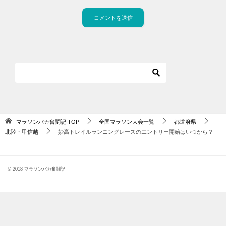
マラソンバカ奮闘記
TOP
全国マラソン大会一覧
都道府県
北陸・甲信越
妙高トレイルランニングレースのエントリー開始はいつから？
© 2018 マラソンバカ奮闘記