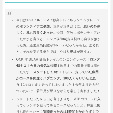
今日は“ROCKIN’ BEAR”妙高トレイルランニングレース
の
ボランティアに参加。
場所が場所だけに、
思いの外涼
しく、風も程良くあった。
今回、何故にボランティアだ
ったのかと言うと、ロング(48km)走り切れる自信が無か
った為。過去最高距離が34km(?)だったからね。走る側
と、それを支える側とでは、やはり視線が違うょ。
OCKIN‘ BEAR 妙高トレイルランニングレース！
ロング
48キロ！今日の天気は快晴！
昨日までの雨天で道は悪か
ったです！
スタートして3キロくらい、走っていた集団
がコースを間違うハプニング、100人くらいいたと思
う！
1キロも多く走ってしまいました！去年より走力が
ついたので、若干足が攣りながらも楽しく走れました！
ショートだったから山と言うよりも、MTBのコースに入
ってゲレンデを登って降るコースだったけど、林道は気
持ち良かったー！
実際走ったのは1時間もかからず！で