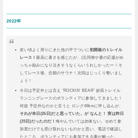
2022年
若い頃よく滑りにきた池の平でついに
初開催のトレイル
レース！
最高に暑さを感じたが、(元同僚や妻の応援がめ
っちゃ励みになり泣きそうなくらいうれしかったー！そ
してレース後、念願のサウナ！次回はじっくり整いまし
ょう！
今日は予定外とは言え “ROCKIN’ BEAR” 妙高トレイル
ランニングレースのボランティアに参加してきました！
何故 予定外なのかと言うと ロング48kmに申し込んが、
それが本日(26日)だと思っていた。が なんと！ 実は昨日
(25日)だったのだ！
悔やんでいては勿体ない。せめて参
加賞だけでも受け取れないものかと思い、電話で確認し
たところ、ボランティアにも参加できる事が解った。