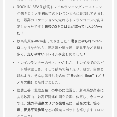
ROCKIN‘ BEAR 妙高トレイルランニングレース！ロン
グ48キロ！人生初めてのトレラン大会に参加してきまし
た！最高のロケーションで走れるトレランコースであり
楽しかったです！
最後の5キロは足が攣ってしんどかっ
た！
妙高高原を48km走ってきました！
暑さにやられヘロヘ
ロ
になりながらも、苗名滝や笹ヶ峰、夢見平など見所も
多く、
走りやすいトレイル
を楽しめました！
トレイルランナーの強さ、やさしさ、トレイルでのスピ
ード感や激しさ。そして妙高で熱く走り、遊び、自然と
戯れよう。そんな気持ちを込めて
“Rockin’ Bear”（ノリ
ノリの熊）
と名付けました。
信越五岳（北信五岳）の中心に位置し、新潟県妙高市に
ある妙高山。妙高戸隠連山国立公園に位置し、今コース
では、
池の平温泉エリアを発着点
に、
苗名の滝、笹ヶ
峰、夢見平遊歩道
などの観光スポットも巡ります（ロン
グコース）。