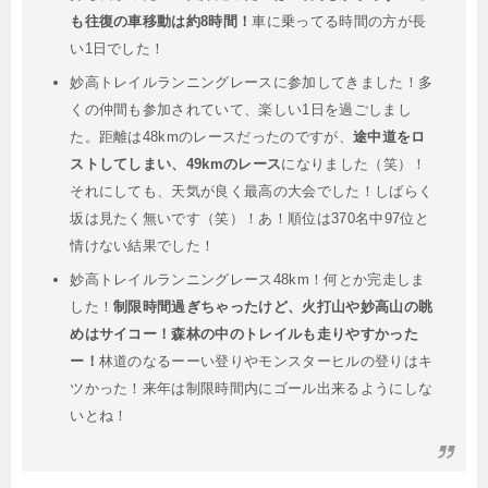
も往復の車移動は約8時間！
車に乗ってる時間の方が長
い1日でした！
妙高トレイルランニングレースに参加してきました！多
くの仲間も参加されていて、楽しい1日を過ごしまし
た。距離は48kmのレースだったのですが、
途中道をロ
ストしてしまい、49kmのレース
になりました（笑）！
それにしても、天気が良く最高の大会でした！しばらく
坂は見たく無いです（笑）！あ！順位は370名中97位と
情けない結果でした！
妙高トレイルランニングレース48km！何とか完走しま
した！
制限時間過ぎちゃったけど、火打山や妙高山の眺
めはサイコー！森林の中のトレイルも走りやすかった
ー！
林道のなるーーい登りやモンスターヒルの登りはキ
ツかった！来年は制限時間内にゴール出来るようにしな
いとね！