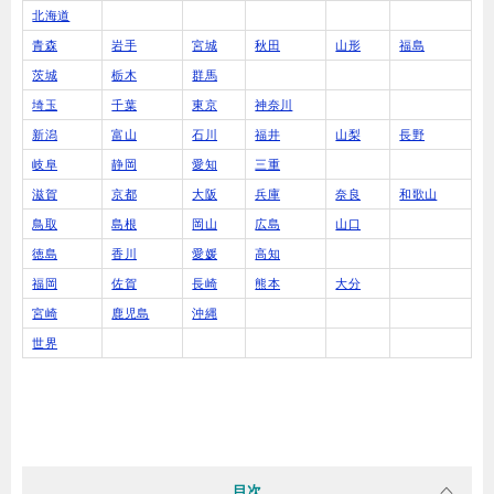
北海道
青森
岩手
宮城
秋田
山形
福島
茨城
栃木
群馬
埼玉
千葉
東京
神奈川
新潟
富山
石川
福井
山梨
長野
岐阜
静岡
愛知
三重
滋賀
京都
大阪
兵庫
奈良
和歌山
鳥取
島根
岡山
広島
山口
徳島
香川
愛媛
高知
福岡
佐賀
長崎
熊本
大分
宮崎
鹿児島
沖縄
世界
目次