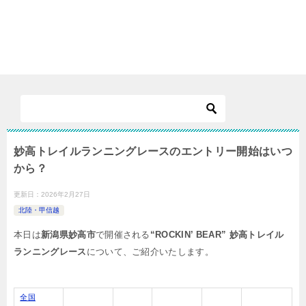
妙高トレイルランニングレースのエントリー開始はいつ
から？
更新日：
2026年2月27日
北陸・甲信越
本日は
新潟県妙高市
で開催される
“ROCKIN’ BEAR” 妙高トレイル
ランニングレース
について、ご紹介いたします。
全国