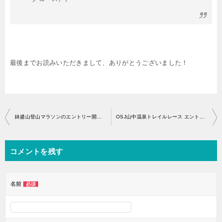
最後までお読みいただきまして、ありがとうございました！
投
鉢盛山登山マラソンのエントリー開始はいつから？
OSJ山中温泉トレイルレース エントリー開始・アクセス
稿
ナ
コメントを残す
ビ
ゲ
ー
名前
必須
シ
ョ
ン