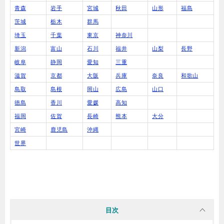
青森
岩手
宮城
秋田
山形
福島
茨城
栃木
群馬
埼玉
千葉
東京
神奈川
新潟
富山
石川
福井
山梨
長野
岐阜
静岡
愛知
三重
滋賀
京都
大阪
兵庫
奈良
和歌山
鳥取
島根
岡山
広島
山口
徳島
香川
愛媛
高知
福岡
佐賀
長崎
熊本
大分
宮崎
鹿児島
沖縄
世界
目次