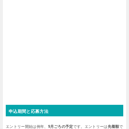
申込期間と応募方法
エントリー開始は例年、
9月ごろの予定
です。エントリーは
先着順
で