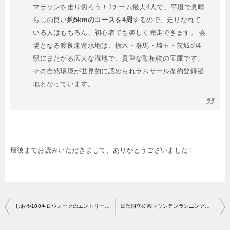
マラソンを走り切ろう！1チーム最大4人で、平坦で見晴
らしの良い
約5kmのコースを4周
するので、走りなれて
いる人はもちろん、初心者でも楽しく完走できます。 会
場となる渡良瀬遊水地は、栃木・群馬・埼玉・茨城の4
県にまたがる広大な湿地で、貴重な動植物の宝庫です。
その自然環境が世界的に認められラムサール条約登録湿
地となっています。
最後までお読みいただきまして、ありがとうございました！
投
しおや100キロウォークのエントリー開始はいつから？
日光国立公園マウンテンランニング大会のエントリー開始はいつから？
稿
ナ