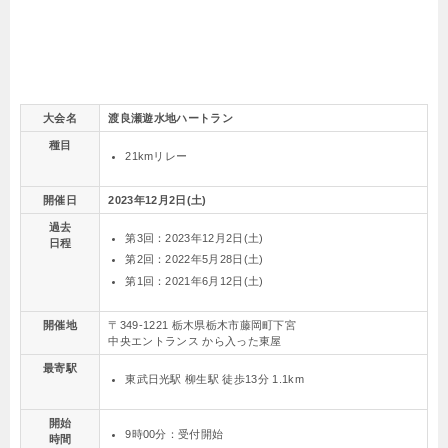
大会名
渡良瀬遊水地ハートラン
種目
21kmリレー
開催日
2023年12月2日(土)
過去
第3回：2023年12月2日(土)
日程
第2回：2022年5月28日(土)
第1回：2021年6月12日(土)
開催地
〒349-1221 栃木県栃木市藤岡町下宮
中央エントランス から入った東屋
最寄駅
東武日光駅 柳生駅 徒歩13分 1.1km
開始
9時00分：受付開始
時間