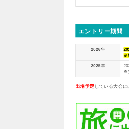
エントリー期間
2026年
20
※
2025年
20
※
出場予定
している大会に