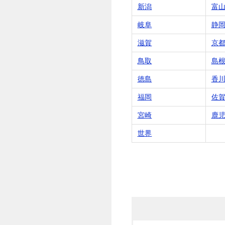
新潟
富
岐阜
静
滋賀
京
鳥取
島
徳島
香
福岡
佐
宮崎
鹿
世界