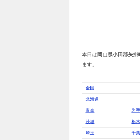
本日は
岡山県小田郡矢掛
ます。
全国
北海道
青森
岩
茨城
栃
埼玉
千