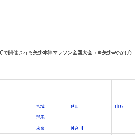
町
で開催される
矢掛本陣マラソン全国大会（※矢掛=やかげ）
手
宮城
秋田
山形
木
群馬
葉
東京
神奈川