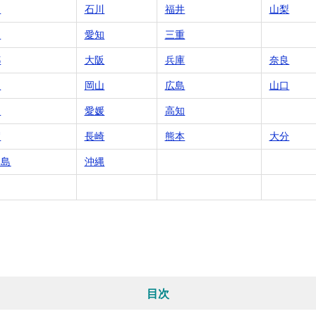
山
石川
福井
山梨
岡
愛知
三重
都
大阪
兵庫
奈良
根
岡山
広島
山口
川
愛媛
高知
賀
長崎
熊本
大分
児島
沖縄
目次