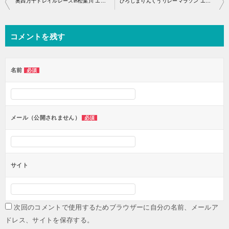
奥四万十トレイルレースin松葉川 エントリー開始・アクセス
ひろしまりんくうリレーマラソン エントリー開始・アクセス
稿
ナ
コメントを残す
ビ
ゲ
ー
名前
必須
シ
ョ
ン
メール（公開されません）
必須
サイト
次回のコメントで使用するためブラウザーに自分の名前、メールア
ドレス、サイトを保存する。