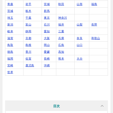
青森
岩手
宮城
秋田
山形
福島
茨城
栃木
群馬
埼玉
千葉
東京
神奈川
新潟
富山
石川
福井
山梨
長野
岐阜
静岡
愛知
三重
滋賀
京都
大阪
兵庫
奈良
和歌山
鳥取
島根
岡山
広島
山口
徳島
香川
愛媛
高知
福岡
佐賀
長崎
熊本
大分
宮崎
鹿児島
沖縄
世界
目次