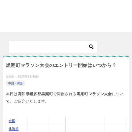
黒潮町マラソン大会のエントリー開始はいつから？
更新日：
2025年12月8日
中国・四国
本日は
高知県幡多郡黒潮町
で開催される
黒潮町マラソン大会
につい
て、ご紹介いたします。
全国
北海道