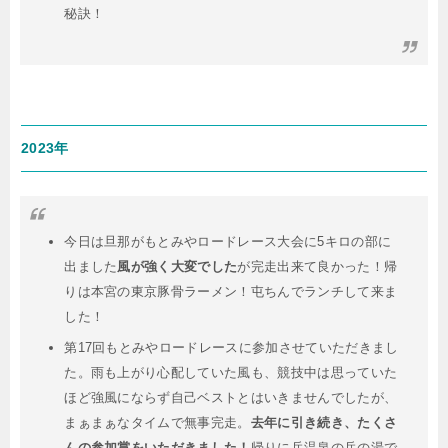
秘訣！
2023年
今日は旦那がもとみやロードレース大会に5キロの部に
出ました
風が強く大変でした
が完走出来て良かった！帰
りは本宮の東京豚骨ラーメン！屯ちんでランチして来ま
した！
第17回もとみやロードレースに参加させていただきまし
た。雨も上がり心配していた風も、競技中は思っていた
ほど強風にならず自己ベストとはいきませんでしたが、
まぁまぁなタイムで無事完走。
去年に引き続き、たくさ
んの参加賞をいただきました！
帰りに岳温泉の岳の湯で