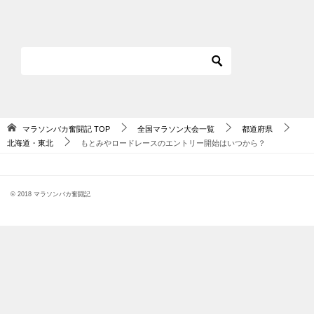
マラソンバカ奮闘記
TOP
全国マラソン大会一覧
都道府県
北海道・東北
もとみやロードレースのエントリー開始はいつから？
© 2018 マラソンバカ奮闘記