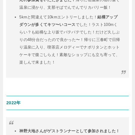
温泉に浸かり、支那そばでんでんでリカバリー飯！
5kmと間違えて10kmエントリーしました！
結構アップ
ダウンが多くてキツ〜いコース
でした！ラスト100mく
らい？も結構な上り坂でバテバテでした！だけど久しぶ
りの48分台だったので良かった〜！帰りに三春町で日帰
り温泉に入り、喫茶店メロディーでナポリタンとホット
ケーキで腹ごしらえ！素敵なショップにも立ち寄って、
楽しんで来ました！
2022年
神野大地さんがゲストランナーとして参加されました！