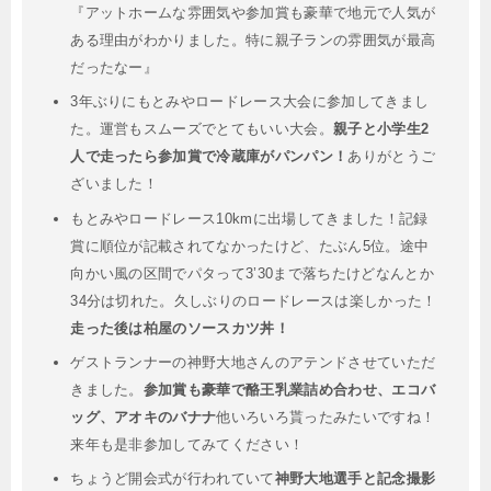
『アットホームな雰囲気や参加賞も豪華で地元で人気が
ある理由がわかりました。特に親子ランの雰囲気が最高
だったなー』
3年ぶりにもとみやロードレース大会に参加してきまし
た。運営もスムーズでとてもいい大会。
親子と小学生2
人で走ったら参加賞で冷蔵庫がパンパン！
ありがとうご
ざいました！
もとみやロードレース10kmに出場してきました！記録
賞に順位が記載されてなかったけど、たぶん5位。途中
向かい風の区間でパタって3’30まで落ちたけどなんとか
34分は切れた。久しぶりのロードレースは楽しかった！
走った後は柏屋のソースカツ丼！
ゲストランナーの神野大地さんのアテンドさせていただ
きました。
参加賞も豪華で酪王乳業詰め合わせ、エコバ
ッグ、アオキのバナナ
他いろいろ貰ったみたいですね！
来年も是非参加してみてください！
ちょうど開会式が行われていて
神野大地選手と記念撮影