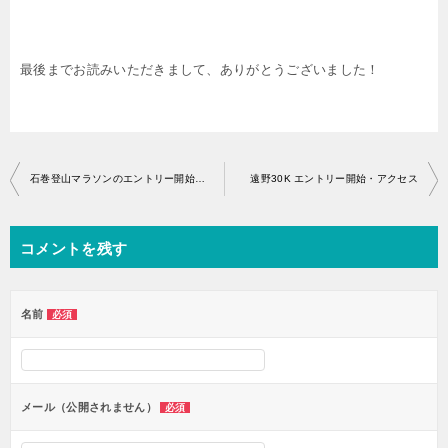
最後までお読みいただきまして、ありがとうございました！
投
石巻登山マラソンのエントリー開始はいつから？
遠野30K エントリー開始・アクセス
稿
ナ
コメントを残す
ビ
ゲ
ー
名前
必須
シ
ョ
ン
メール（公開されません）
必須