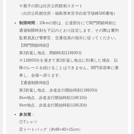
※親子の部は白沢公民館前スタート
（白沢公民館住所：福島県本宮市白岩字堤崎500番地）
制限時間
：10kmの部は、公道部分にて関門閉鎖時刻と
通過制限時刻を下記のとおり設定します。その際は審判
監察員及び警察官、交通役員の指示に従ってください。
【関門閉鎖時刻】
第2折返し地点…閉鎖時刻11時00分
※11時00分を過ぎて第2折返し地点に到着した場合、以
降のレースを続けることはできません。関門収容車に乗
車し、会場へ戻ります。
【通過制限時刻】
第2折返し地点…歩道走行開始時刻11時00分
8km地点…歩道走行開始時刻11時10分
9km地点…歩道走行開始時刻11時20分
参加賞
：
①Tシャツ
②トートバッグ（約48×40×15cm）