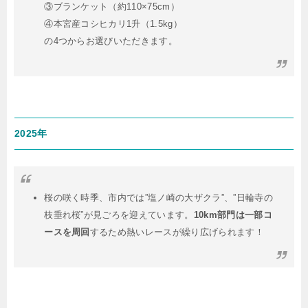
③ブランケット（約110×75cm）
④本宮産コシヒカリ1升（1.5kg）
の4つからお選びいただきます。
2025年
桜の咲く時季、市内では”塩ノ崎の大ザクラ”、”日輪寺の
枝垂れ桜”が見ごろを迎えています。
10km部門は一部コ
ースを周回
するため熱いレースが繰り広げられます！