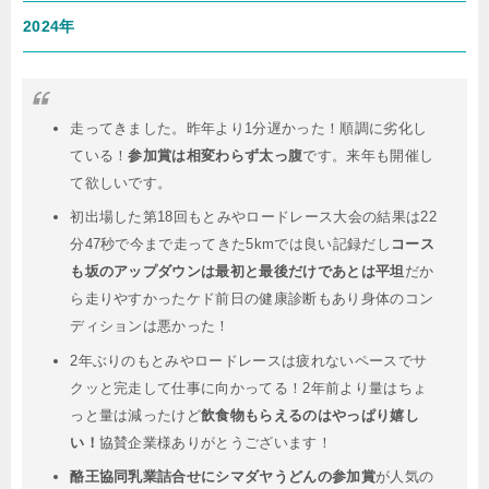
2024年
走ってきました。昨年より1分遅かった！順調に劣化し
ている！
参加賞は相変わらず太っ腹
です。来年も開催し
て欲しいです。
初出場した第18回もとみやロードレース大会の結果は22
分47秒で今まで走ってきた5kmでは良い記録だし
コース
も坂のアップダウンは最初と最後だけであとは平坦
だか
ら走りやすかったケド前日の健康診断もあり身体のコン
ディションは悪かった！
2年ぶりのもとみやロードレースは疲れないペースでサ
クッと完走して仕事に向かってる！2年前より量はちょ
っと量は減ったけど
飲食物もらえるのはやっぱり嬉し
い！
協賛企業様ありがとうございます！
酪王協同乳業詰合せにシマダヤうどんの参加賞
が人気の