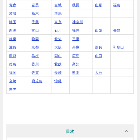
青森
岩手
宮城
秋田
山形
福島
茨城
栃木
群馬
埼玉
千葉
東京
神奈川
新潟
富山
石川
福井
山梨
長野
岐阜
静岡
愛知
三重
滋賀
京都
大阪
兵庫
奈良
和歌山
鳥取
島根
岡山
広島
山口
徳島
香川
愛媛
高知
福岡
佐賀
長崎
熊本
大分
宮崎
鹿児島
沖縄
世界
目次