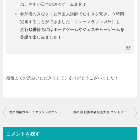
ね。さすが日本の誇るゲーム文化！
参加者のみなさまと外国人講師でたすきを繋ぎ、３時間
完走することができました！リレーマラソン以外にも、
走行順番待ちにはボードゲームやジェスチャーゲームを
英語で楽しみました！
最後までお読みいただきまして、ありがとうございました！
投
室戸阿南ウルトラマラソンのエントリー開始はいつから？
森の国 戦国武者伝走大会 エントリー開始・アクセス
稿
ナ
コメントを残す
ビ