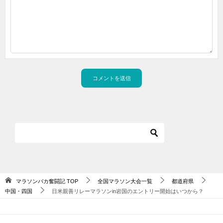
マラソンバカ奮闘記
TOP
全国マラソン大会一覧
都道府県
中国・四国
日米親善リレーマラソンin岩国のエントリー開始はいつから？