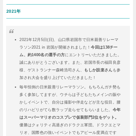
2021年
2021年12月5日(日)、山口県岩国市で日米親善リレーマ
ラソン2021 in 岩国が開催されました！
今回は138チー
ム、約1400名の選手の方
にエントリーいただきました。
誠にありがとうございます。また、岩国市長の福田良彦
様、ゲストランナー森崎浩司さん、
もしか設楽さん
も参
加され大会を盛り上げていただきました！
毎年恒例の日米親善リレーマラソン。もちろんガチ勢も
多く参加してますが、ウチらは子どもたちメインの賑や
かしイベントで、自分は撮影や伴走などが主な役目。腰
のリハビリがてら数ラップ走らせてもらいました。
今年
はスーパーマリオのコスプレで仮装部門2位をゲット。
優勝はクォリティ高過ぎのドラクエ軍団。ドラクエとマ
リオ、国際色の強いイベントでもアピール度満点です