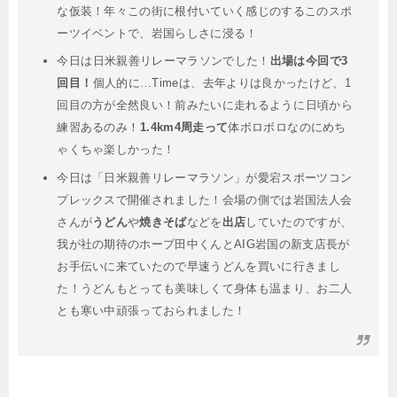
な仮装！年々この街に根付いていく感じのするこのスポ
ーツイベントで、岩国らしさに浸る！
今日は⁡⁡日米親善リレーマラソンでした！
出場は⁡今回で3
回目！
⁡⁡個人的に…Timeは、⁡去年よりは良かったけど、⁡1
回目の方が全然良い！前みたいに走れるように⁡⁡日頃から
練習あるのみ！⁡⁡
1.4km4周走って
体ボロボロ⁡なのにめち
ゃくちゃ楽しかった！
今日は「日米親善リレーマラソン」が愛宕スポーツコン
プレックスで開催されました！会場の側では岩国法人会
さんが
うどん
や
焼きそば
などを
出店
していたのですが、
我が社の期待のホープ田中くんとAIG岩国の新支店長が
お手伝いに来ていたので早速うどんを買いに行きまし
た！うどんもとっても美味しくて身体も温まり、お二人
とも寒い中頑張っておられました！