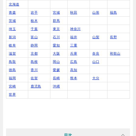
北海道
青森
岩手
宮城
秋田
山形
福島
茨城
栃木
群馬
埼玉
千葉
東京
神奈川
新潟
富山
石川
福井
山梨
長野
岐阜
静岡
愛知
三重
滋賀
京都
大阪
兵庫
奈良
和歌山
鳥取
島根
岡山
広島
山口
徳島
香川
愛媛
高知
福岡
佐賀
長崎
熊本
大分
宮崎
鹿児島
沖縄
世界
目次