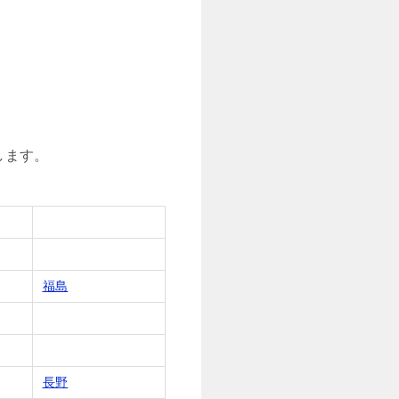
します。
福島
長野