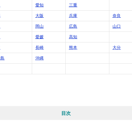
岡
愛知
三重
都
大阪
兵庫
奈良
根
岡山
広島
山口
川
愛媛
高知
賀
長崎
熊本
大分
児島
沖縄
目次