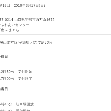
第15回：2019年3月17日(日)
57-0214 山口県宇部市西万倉1672
倉ふれあいセンター
倉 = まぐら
JR山陽本線 宇部駅 バスで約33分
会前日
12時30分：受付開始
17時00分：受付終了
会当日
6時45分：駐車場開放