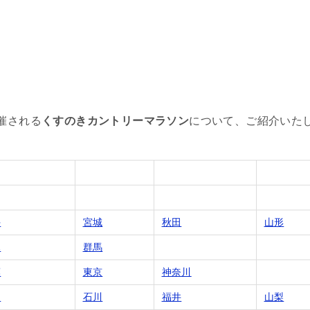
催される
くすのきカントリーマラソン
について、ご紹介いた
手
宮城
秋田
山形
木
群馬
葉
東京
神奈川
山
石川
福井
山梨