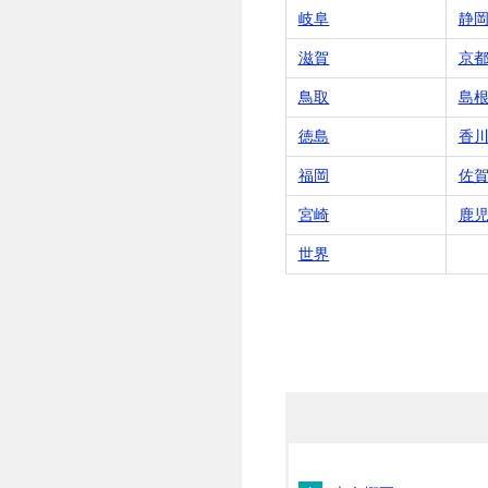
岐阜
静
滋賀
京
鳥取
島
徳島
香
福岡
佐
宮崎
鹿
世界