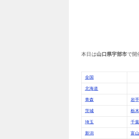
本日は
山口県宇部市
で開
全国
北海道
青森
岩
茨城
栃
埼玉
千
新潟
富