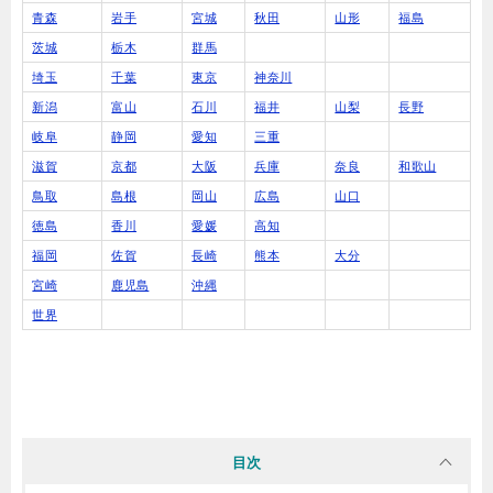
青森
岩手
宮城
秋田
山形
福島
茨城
栃木
群馬
埼玉
千葉
東京
神奈川
新潟
富山
石川
福井
山梨
長野
岐阜
静岡
愛知
三重
滋賀
京都
大阪
兵庫
奈良
和歌山
鳥取
島根
岡山
広島
山口
徳島
香川
愛媛
高知
福岡
佐賀
長崎
熊本
大分
宮崎
鹿児島
沖縄
世界
目次