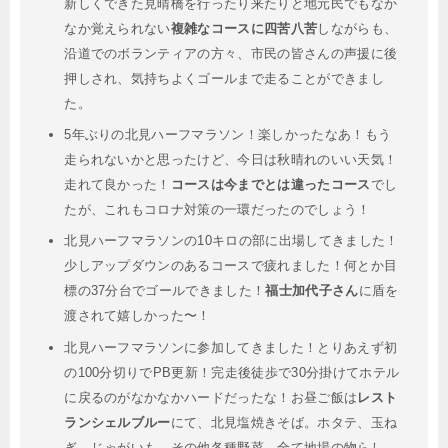
新しくできた見晴橋を行ったり来たりと地元民でもなか
なか覚えられない
複雑なコースに四苦八苦
しながらも、
沿道でのボランティアの方々、市民の皆さんの声援に後
押しされ、気持ちよくゴールまで走ることができまし
た。
5年ぶりの北見ハーフマラソン！楽しかったなあ！もう
走られないかと思ったけど、今日は秋晴れのいい天気！
走れて良かった！
コースは今までとは違ったコース
でし
たが、これもコロナ対策の一環だったのでしょう！
北見ハーフマラソンの10キロの部に出場してきました！
少しアップダウンのあるコースで疲れました！何とか目
標の37分台でゴールできました！
福士加代子さん
に盾を
渡されて嬉しかった〜！
北見ハーフマラソンに参加してきました！とりあえず初
の100分切りでPB更新！完走後徒歩で30分掛けてホテル
に戻るのがなかなかハードだったな！お昼ご飯は
レスト
ランシェルブルー
にて、北見塩焼きそば。ホタテ、玉ね
ぎ、じゃがいも、その他各種野菜、全て地場の物らし