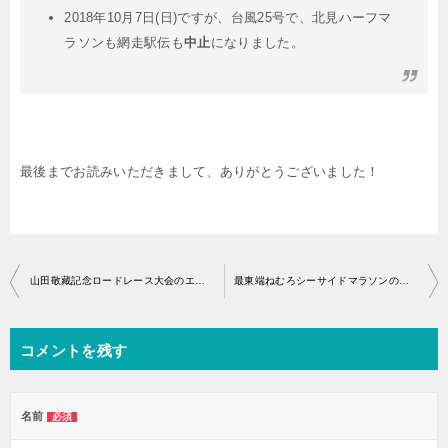
2018年10月7日(日)ですが、台風25号で、北見ハーフマ
ラソンも網走駅伝も
中止
になりました。
最後までお読みいただきまして、ありがとうございました！
投
山田敬藏記念ロードレース大会のエントリー開始はいつから？
最東端ねむろシーサイドマラソンのエントリー開始はいつから？
稿
ナ
コメントを残す
ビ
ゲ
ー
名前
必須
シ