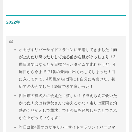
2022年
オカザキリバーサイドマラソンに出場してきました！
雨
が止んだり降ったりして走る前から服がぐっしょり！
3
周目まではなんとか目標だったタイムで走れたけど、4
周目から今までで1番の豪雨に出くわしてしまった！目
に入ってきて、4周目からは雨にも自分にも負けた、初
めての大会でした！経験できて良かった！
四日市の有名人に会えた！嬉しい！
ドラえもんに会いた
かった！
次はお伊勢さんで会えるかな！走りは豪雨と灼
熱のくりかえしで撃沈！でも今日を経験したことでこれ
から上がっていくはず！
昨日は第4回オカザキリバーサイドマラソン！
ハーフマ