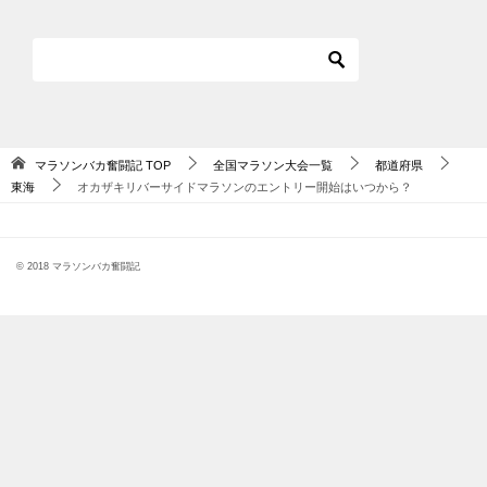
マラソンバカ奮闘記
TOP
全国マラソン大会一覧
都道府県
東海
オカザキリバーサイドマラソンのエントリー開始はいつから？
© 2018 マラソンバカ奮闘記