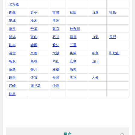
北海道
青森
岩手
宮城
秋田
山形
福島
茨城
栃木
群馬
埼玉
千葉
東京
神奈川
新潟
富山
石川
福井
山梨
長野
岐阜
静岡
愛知
三重
滋賀
京都
大阪
兵庫
奈良
和歌山
鳥取
島根
岡山
広島
山口
徳島
香川
愛媛
高知
福岡
佐賀
長崎
熊本
大分
宮崎
鹿児島
沖縄
世界
目次