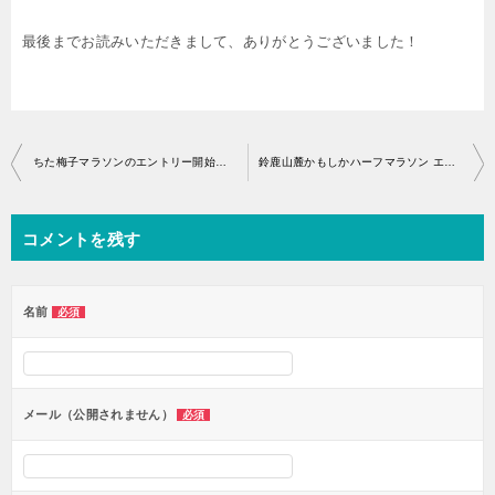
最後までお読みいただきまして、ありがとうございました！
投
ちた梅子マラソンのエントリー開始はいつから？
鈴鹿山麓かもしかハーフマラソン エントリー開始・アクセス
稿
ナ
コメントを残す
ビ
ゲ
ー
名前
必須
シ
ョ
ン
メール（公開されません）
必須