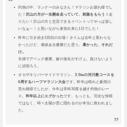
灼熱の中、ランナーのみなさん！マラソンお疲れ様でし
た！
沢山の方が一生懸命走っていて、刺激をもらう！
走
りたい！沢山の方と交流できるイベントってやっぱ楽し
いなぁ～！と思いながら参加出来た1日でした！
昨年に引き続き2回目の出場！タイムは去年と変わらな
かったけど、価値ある優勝だと思う。
暑かった、それだ
け。
夫婦でアベック優勝。嫁の進化がすげぇ。負けないよう
に頑張ろう。
オカザキリバーサイドマラソン、
3.5㎞の河川敷コースを
6周するハーフマラソン大会
です。昨年は晴れと豪雨の
荒れ模様でしたが、今年は常時30度を越す灼熱のレー
ス。
昨年以上にエグかった
です。もっとも、完全な快晴
ではなく、時々太陽が雲に隠れるのが本当に救われまし
た。