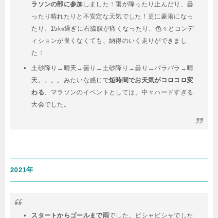
ラソンの部に参加
しました！雨が降ったり止んだり、曇
ったり晴れたりと不安定な天気でした！更に豪雨になっ
たり、15㎞過ぎに右脇腹が痛くなったり、色々とコンデ
ィションが良くなくても、納得のいく走りができまし
た！
土砂降り→晴天→曇り→土砂降り→曇り→パラパラ→晴
天。。。。みたいな感じで
短時間でお天気がコロコロ変
わる
、マラソンのイベントとしては、中々ハードすぎる
大会でした。
2021年
スタートからゴールまで雨
でした。ビシャビシャでした