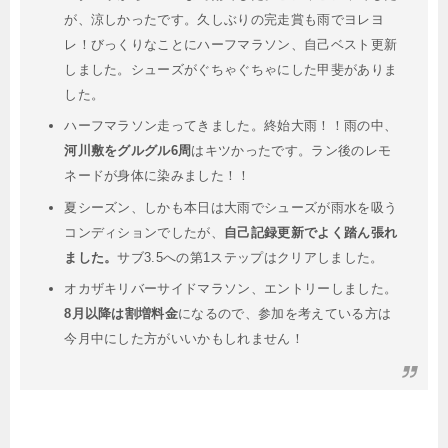
が、涼しかったです。久しぶりの完走賞も雨でヨレヨ
レ！びっくりなことにハーフマラソン、自己ベスト更新
しました。シューズがぐちゃぐちゃにした甲斐がありま
した。
ハーフマラソン走ってきました。終始大雨！！雨の中、
河川敷をグルグル6周
はキツかったです。ラン後のレモ
ネードが身体に染みました！！
夏シーズン、しかも本日は大雨でシューズが雨水を吸う
コンディションでしたが、
自己記録更新でよく踏ん張れ
ました。
サブ3.5への第1ステップはクリアしました。
オカザキリバーサイドマラソン、エントリーしました。
8月以降は割増料金
になるので、参加を考えている方は
今月中にした方がいいかもしれません！