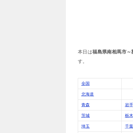
本日は
福島県南相馬市～
す。
全国
北海道
青森
岩
茨城
栃
埼玉
千