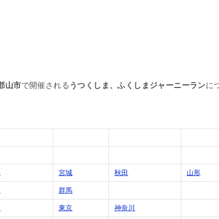
郡山市
で開催される
うつくしま、ふくしまジャーニーラン
に
手
宮城
秋田
山形
木
群馬
葉
東京
神奈川