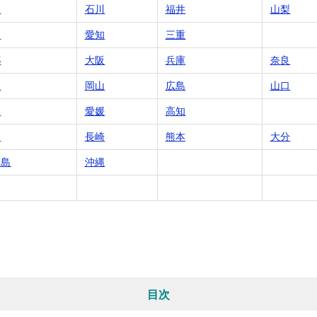
山
石川
福井
山梨
岡
愛知
三重
都
大阪
兵庫
奈良
根
岡山
広島
山口
川
愛媛
高知
賀
長崎
熊本
大分
児島
沖縄
目次