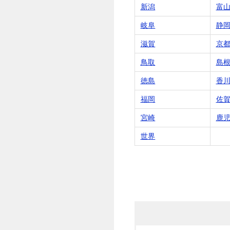
新潟
富
岐阜
静
滋賀
京
鳥取
島
徳島
香
福岡
佐
宮崎
鹿
世界