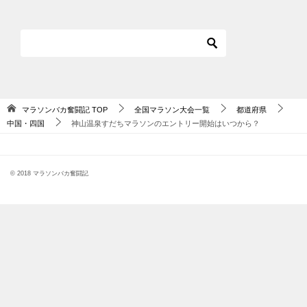
マラソンバカ奮闘記
TOP
全国マラソン大会一覧
都道府県
中国・四国
神山温泉すだちマラソンのエントリー開始はいつから？
© 2018 マラソンバカ奮闘記