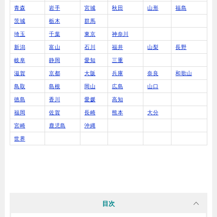
青森
岩手
宮城
秋田
山形
福島
茨城
栃木
群馬
埼玉
千葉
東京
神奈川
新潟
富山
石川
福井
山梨
長野
岐阜
静岡
愛知
三重
滋賀
京都
大阪
兵庫
奈良
和歌山
鳥取
島根
岡山
広島
山口
徳島
香川
愛媛
高知
福岡
佐賀
長崎
熊本
大分
宮崎
鹿児島
沖縄
世界
目次