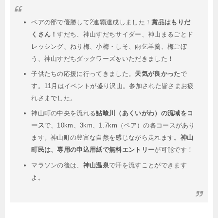
ペアの部で優勝して2連覇達成しました！
賞品はもりだ
くさん！
すだち、神山すだちサイダー、神山まるごとド
レッシング、ねり梅、小梅・しそ、雨乞羊羹、梅ごぼ
う、神山すだちダックワーズをいただきました！
子供たちの応援に行ってきました。
天気が良かった
で
す。11月はイベントが盛り沢山。参加された皆さまお疲
れさまでした。
神山町の中央を流れる
鮎喰川（あくいがわ）の流域をコ
ース
で、10km、3km、1.7km（ペア）の各コースがあり
ます。神山町の豊富な自然を感じながら走れます。
神山
町民は、専用の申込用紙で無料エントリー
が可能です！
マラソンの後は、
神山温泉
で汗を流すことができます
よ。