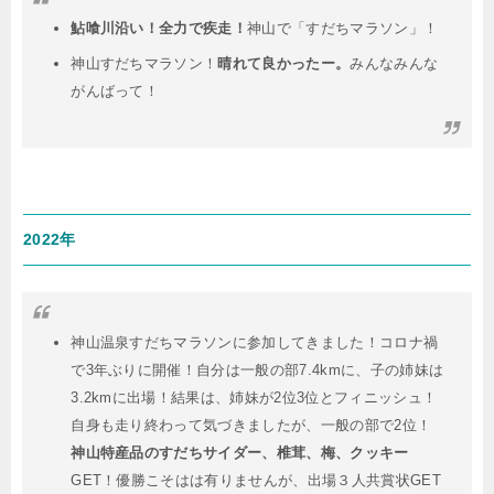
鮎喰川沿い！全力で疾走！
神山で「すだちマラソン」！
神山すだちマラソン！
晴れて良かったー。
みんなみんな
がんばって！
2022年
神山温泉すだちマラソンに参加してきました！コロナ禍
で3年ぶりに開催！自分は一般の部7.4kmに、子の姉妹は
3.2kmに出場！結果は、姉妹が2位3位とフィニッシュ！
自身も走り終わって気づきましたが、一般の部で2位！
神山特産品のすだちサイダー、椎茸、梅、クッキー
GET！優勝こそはは有りませんが、出場３人共賞状GET