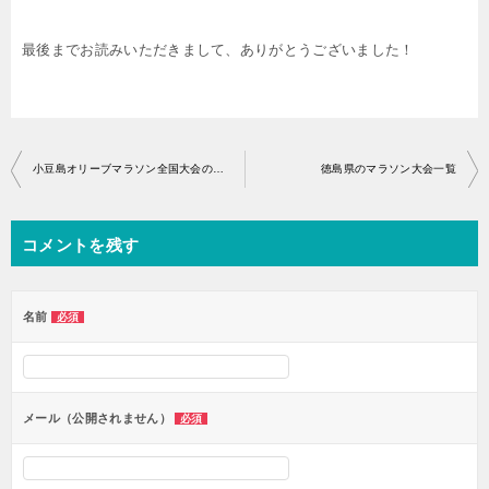
最後までお読みいただきまして、ありがとうございました！
投
小豆島オリーブマラソン全国大会のエントリー開始はいつから？
徳島県のマラソン大会一覧
稿
ナ
コメントを残す
ビ
ゲ
ー
名前
必須
シ
ョ
ン
メール（公開されません）
必須