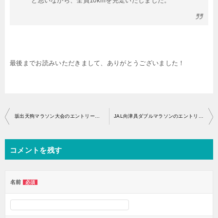
と思いながら、全員10kmを完走いたしました。
最後までお読みいただきまして、ありがとうございました！
投
坂出天狗マラソン大会のエントリー開始はいつから？
JAL向津具ダブルマラソンのエントリー開始はいつから？
稿
ナ
コメントを残す
ビ
ゲ
ー
名前
必須
シ
ョ
ン