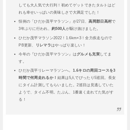
しても大人気で大行列！初めてゲットできたタルトはど
れも幸せいっぱいの美味しさで大満足でした！
恒例の「ひだか茂平マラソン」が27日、
高岡郡日高村
で
3年ぶりに行われ、
約500人
が駆け抜けました。
ひだか茂平マラソン2022！1.6km×3！全力疾走なので
PB更新、
リレマラ
はやっぱり楽しい！
今年の『ひだか茂平マラソン』は
グルメも充実
してま
す。
ひだか茂平リレーマラソンへ。
⁡⁡1.6キロの周回コースを3
時間で何周走れるか！⁡
結果は5人でぴったり5巡回。⁡⁡長女
にタイム計測してもらいました。⁡2巡目は見逃していた
ようで、タイム不明。たぶん、1番速く走れてた気がす
る！⁡