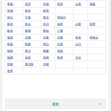
青森
岩手
宮城
秋田
山形
福島
茨城
栃木
群馬
埼玉
千葉
東京
神奈川
新潟
富山
石川
福井
山梨
長野
岐阜
静岡
愛知
三重
滋賀
京都
大阪
兵庫
奈良
和歌山
鳥取
島根
岡山
広島
山口
徳島
香川
愛媛
高知
福岡
佐賀
長崎
熊本
大分
宮崎
鹿児島
沖縄
世界
目次