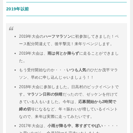
2019年以前
2019年大会の
ハーフマラソン
に初参加してきました！ペ
ース配分間違えて、後半撃沈！来年リベンジします。
2019年大会は、
雨は何とか降らず
に走ることができまし
た。
もう受付開始なのか・・・
いつも人気
のひだか茂平マラ
ソン、早めに申し込んじゃいましょう！！
2018年大会に参加しました。日高村のビックイベントで
す。
マラソン日和の快晴
だったので、ゼッケンを付けて
きている人もいました。今年は、
応募開始から2時間で
締め切り
になるなど、年々賑わいが増しているイベント
なので、来年は実際に走ってみたいです。
2017年大会は、
小雨が降る中、寒すぎてやばい
・・・・