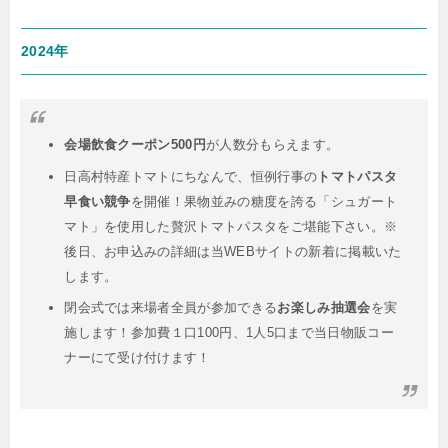
2024年
会場飲食クーポン500円
が人数分もらえます。
日高村特産トマトにちなんで、恒例行事の
トマトパスタ
早食い競争
を開催！果物並みの糖度を誇る「シュガート
マト」を使用した贅沢トマトパスタをご堪能下さい。※
後日、お申込みの詳細は当WEBサイトの新着に掲載いた
します。
閉会式では来場者全員が参加できる
お楽しみ抽選会
を実
施します！参加費１口100円、1人5口まで当日物販コー
ナーにて受け付けます！