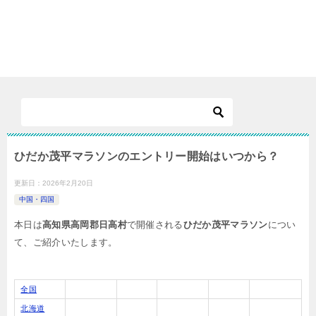
ひだか茂平マラソンのエントリー開始はいつから？
更新日：
2026年2月20日
中国・四国
本日は
高知県高岡郡日高村
で開催される
ひだか茂平マラソン
につい
て、ご紹介いたします。
全国
北海道