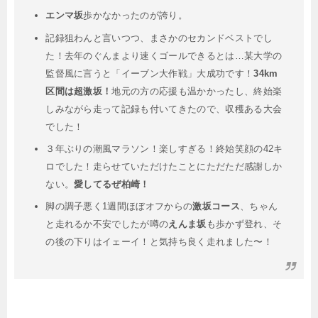
エンマ坂
歩かなかったのが誇り。
記録狙わんと言いつつ、まさかのセカンドベストでし
た！去年のぐんまより速くゴールできるとは…某大学の
監督風に言うと「イーブン大作戦」大成功です！
34km
区間は超激坂！
地元の方の応援も温かかったし、終始楽
しみながら走って記録も付いてきたので、収穫ある大会
でした！
３年ぶりの潮風マラソン！楽しすぎる！終始笑顔の42キ
ロでした！走らせていただけたことにただただ感謝しか
ない。
愛してるぜ柏崎！
脚の調子悪く1週間ほぼオフからの
激坂コース
、ちゃん
と走れるか不安でしたが噂の
えんま坂
も歩かず登れ、そ
の後の下りはイェーイ！と気持ち良く走れました〜！