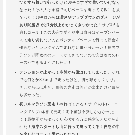
ひたすら着いて行ったけど30キロすぎで着いていけなく
なった！
その人は余裕で同じペースを走ってて坂にも強
かった！
30キロからは暑さやアップダウンのダメージが
あり閻魔坂では7分以上かかってきつかった！
サブ3.5も
逃しゴール！この大会で学んだ事は自分はイーブンペー
スで走り切れないのとポジティブペースで行って貯金を
作らないといいタイムで走れない事が分かった！長野マ
ラソン以降攻めのレースができてないので次は攻めのレ
ースができるようにしたい！
テンションが上がって序盤から飛ばしてしまった。
それ
でも何とか30kmまで走ったけど、脚が動かなくなり。
そこからほぼ歩き。目標の完走は何とか出来たけど反省
も多かった。
初フルマラソン完走！
やればできる！サブ4のトレーニ
ングでサブ5余裕で完走！走る前は不安しかなかった
よ！最後尾からゆっくり応援する方に感謝伝えながら走
れた！
海岸スタートし山に行って帰ってくる！自然の中
を楽しむコース！暑かったな〜！