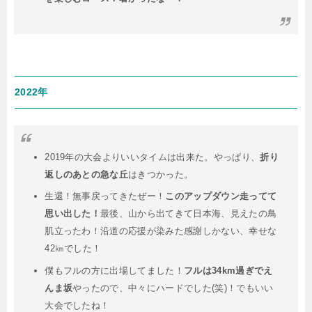
2022年
2019年の大会よりいいタイムは出来た。やっぱり、
折り
返しのあとの急な丘
はきつかった。
生還！無事戻ってきたぜー！
このアップダウン走ってて
思い出した！
最後、山から出てきて日本海、見えたの鳥
肌立ったわ！沿道の応援が染みた感謝しかない、幸せな
42㎞でした！
僕もフルの方に出場してました！
フルは34km過ぎでえ
んま坂
やったので、中々にハードでした(笑)！でもいい
大会でしたね！