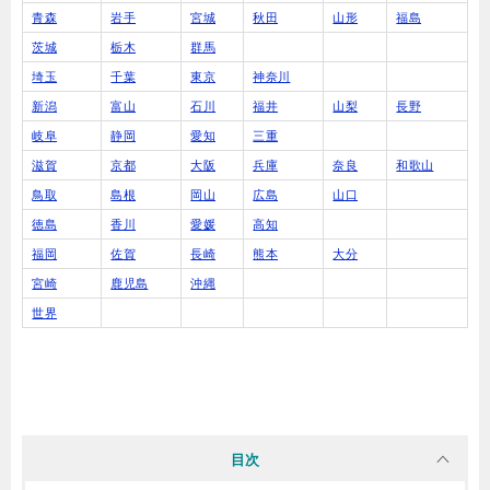
青森
岩手
宮城
秋田
山形
福島
茨城
栃木
群馬
埼玉
千葉
東京
神奈川
新潟
富山
石川
福井
山梨
長野
岐阜
静岡
愛知
三重
滋賀
京都
大阪
兵庫
奈良
和歌山
鳥取
島根
岡山
広島
山口
徳島
香川
愛媛
高知
福岡
佐賀
長崎
熊本
大分
宮崎
鹿児島
沖縄
世界
目次