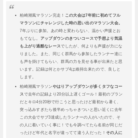
柏崎潮風マラソン完走！
この大会は7年前に初めてフル
マラソンにチャレンジした時の思い出のマラソン大会。
7年ぶりに参加。あの時と変わらない、温かい声援とお
もてなし。
アップダウンのきついコースで予想より気温
も上がり過酷なレース
でしたが、何よりも声援が力にな
りました。また、同じく群馬から参加したランナー達に
も声を掛けてもらい、群馬の力を見せる事が出来たと思
います。記録は何とかサブ4は維持出来たので、良しと
します。
柏崎潮風マラソン
やはりアップダウンが多くタフなコー
ス
で去年の記録より20分以上遅くゴール！最初のプラン
だとキロ4分20秒で行こうと思ったけど最初から暑く、
突っ込みすぎたら後半めっちゃきついと思い近くに去年
この大会でサブ3達成したランナーの人がいたので、そ
の人に着いていく事に！でも今調べてたら名前が同じだ
ったけど年代と名字が違ってて違う人だった！
その人に