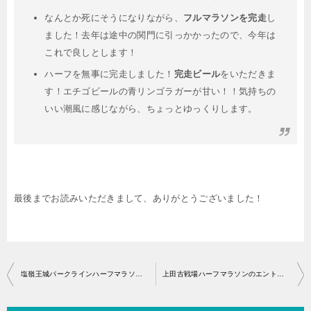
なんとか死にそうになりながら、
フルマラソンを完走
し
ました！去年は途中の関門に引っかかったので、今年は
これで良しとします！
ハーフを無事に完走しました！
完走ビール
をいただきま
す！エチゴビールの青リンゴラガーが甘い！！気持ちの
いい潮風に感じながら、ちょっとゆっくりします。
最後までお読みいただきまして、ありがとうございました！
投
塩嶺王城パークラインハーフマラソン エントリー開始・アクセス
上田古戦場ハーフマラソンのエントリー開始はいつから？
稿
ナ