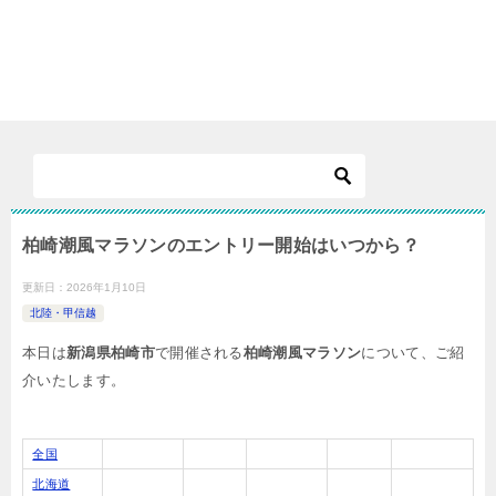
柏崎潮風マラソンのエントリー開始はいつから？
更新日：
2026年1月10日
北陸・甲信越
本日は
新潟県柏崎市
で開催される
柏崎潮風マラソン
について、ご紹
介いたします。
全国
北海道