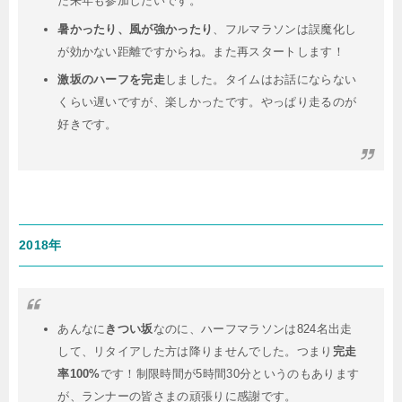
た来年も参加したいです。
暑かったり、風が強かったり
、フルマラソンは誤魔化し
が効かない距離ですからね。また再スタートします！
激坂のハーフを完走
しました。タイムはお話にならない
くらい遅いですが、楽しかったです。やっぱり走るのが
好きです。
2018年
あんなに
きつい坂
なのに、ハーフマラソンは824名出走
して、リタイアした方は降りませんでした。つまり
完走
率100%
です！制限時間が5時間30分というのもあります
が、ランナーの皆さまの頑張りに感謝です。