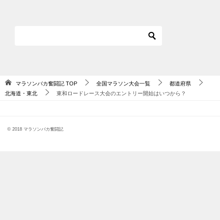
マラソンバカ奮闘記
TOP
全国マラソン大会一覧
都道府県
北海道・東北
東和ロードレース大会のエントリー開始はいつから？
© 2018 マラソンバカ奮闘記