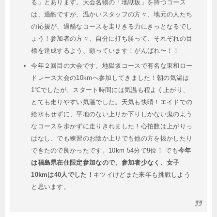
る」とあります。大会名物の「地獄坂」を持つコース
は、過酷ですが、温かいスタッフの方々、地元の人たち
の応援が、過酷なコースを走りきる力にきっとなるでし
ょう！参加者の方々、自分に打ち勝って、それぞれの目
標を達成するよう、願っています！がんばれ〜！！
今年２回目の大会です。地獄坂コースで有名な東和ロー
ドレース大会の10kmへ参加してきました！朝の気温は
1℃でしたが、スタート時間には気温も程よく上がり、
とても走りやすい気温でした。天気も快晴！エイドでの
給水もせずに、平地のない上りか下りしかない鬼のよう
なコースを歩かずに走りきれました！心拍数は上がりっ
ぱなし、でも練習のお陰か上りでも他の方を抜かしたり
できたので良かったです。10km 54分で9位！ でも
今年
は福島県在住限定参加なので、参加者少なく、女子
10kmは40人でした！
キツイけどまた来年も挑戦しよう
と思います。