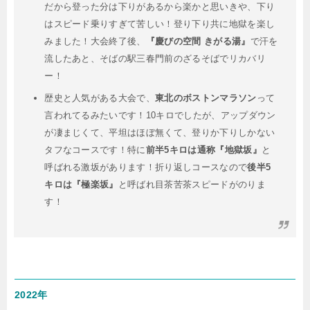
だから登った分は下りがあるから楽かと思いきや、下り
はスピード乗りすぎて苦しい！登り下り共に地獄を楽し
みました！大会終了後、
『慶びの空間 きがる湯』
で汗を
流したあと、そばの駅三春門前のざるそばでリカバリ
ー！
歴史と人気がある大会で、
東北のボストンマラソン
って
言われてるみたいです！10キロでしたが、アップダウン
が凄まじくて、平坦はほぼ無くて、登りか下りしかない
タフなコースです！特に
前半5キロは通称『地獄坂』
と
呼ばれる激坂があります！折り返しコースなので
後半5
キロは『極楽坂』
と呼ばれ目茶苦茶スピードがのりま
す！
2022年