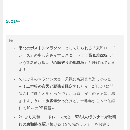
2021年
東北のボストンマラソン
、として知られる『東和ロード
レース』の申し込みが本日スタート！！
高低差220m
と
いう刺激的な坂は
『心臓破りの地獄坂』
と呼ばれていま
す！
久しぶりのマラソン大会、天気にも恵まれ楽しかった
～！
二本松の市民と勤務者限定
でしたが、2年ぶりに開
催されてほんと良かったです。コロナがこのまま落ち着
きますように！
激坂辛かった
けど、一昨年から５分短縮
して10㎞のPB更新～！！
2年ぶり東和ロードレース大会、
578人のランナーが秋晴
れの東和路を駆け抜ける！
578名のランナーをお迎えし