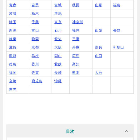
青森
岩手
宮城
秋田
山形
福島
茨城
栃木
群馬
埼玉
千葉
東京
神奈川
新潟
富山
石川
福井
山梨
長野
岐阜
静岡
愛知
三重
滋賀
京都
大阪
兵庫
奈良
和歌山
鳥取
島根
岡山
広島
山口
徳島
香川
愛媛
高知
福岡
佐賀
長崎
熊本
大分
宮崎
鹿児島
沖縄
世界
目次