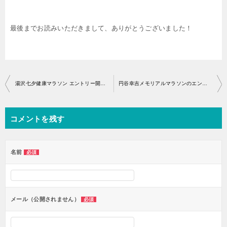
最後までお読みいただきまして、ありがとうございました！
投
湯沢七夕健康マラソン エントリー開始・アクセス
円谷幸吉メモリアルマラソンのエントリー開始はいつから？
稿
ナ
コメントを残す
ビ
ゲ
ー
名前
必須
シ
ョ
ン
メール（公開されません）
必須