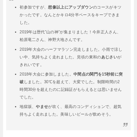
初参加ですが、
想像以上にアップダウン
のコースがキツ
かったです。なんとかキロ4分半ペースをキープできま
した。
2019年は歴代”山の神”が集まりました！今井正人さん、
柏原竜二さん、神野大地さんです。
2019年大会のハーフマラソン完走しました。小雨で涼し
い中、気持ちよく走れました。見頃の東和の
あじさい
が
きれいです。
2018年大会に参加しました。
中間点の関門を15秒前に突
破
しました。30℃を超えて、大変でした。制限時間の2
時間30分を超えたのに記録証がもらえるとは思いません
でした。
地獄坂、
やませ
が吹く、最高のコンディションで、超気
持ちよく走れました。美味しいビールが飲めそう。