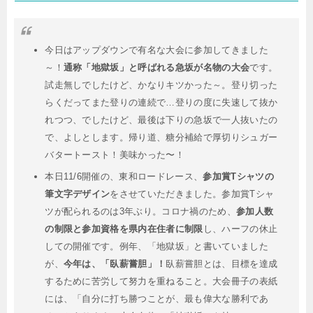
今日はアップダウンで有名な大会に参加してきました
～！
通称「地獄坂」と呼ばれる急坂が名物の大会
です。
試走無しでしたけど、かなりキツかった～。登り切った
らくだってまた登りの連続で…登りの度に失速して抜か
れつつ、でしたけど、最後は下りの急坂で一人抜いたの
で、よしとします。帰り道、糖分補給で厚切りシュガー
バタートースト！美味かった〜！
本日11/6開催の、東和ロードレース、
参加賞Tシャツの
筆文字デザイン
をさせていただきました。参加賞Tシャ
ツが配られるのは3年ぶり。コロナ禍のため、
参加人数
の制限と参加資格を県内在住者に制限
し、ハーフの休止
しての開催です。例年、「地獄坂」と書いていました
が、
今年は、「臥薪嘗胆」！
臥薪嘗胆とは、目標を達成
するために苦労して努力を重ねること。大会冊子の表紙
には、「自分に打ち勝つことが、最も偉大な勝利であ