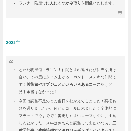
ランナー限定で
にんにくつかみ取り
を開催いたします。
2023年
とわだ駒街道マラソン！仲間とすれ違うたびに声を掛け
合い、その度にタイム上がる！ホント、ステキな仲間で
す！
美術館やオブジェとかいろいろあるコース
だけど、
見る余裕はなかった！
今回は調整不足のまま当日をむかえてしまった！棄権も
頭を過りましたが、何とかゴール出来ました！全体的に
フラットで今までで１番走りやすいコースなのに、１番
しんどかった！来年はきちんと調整して出たいなぁ。
三
村元知事は終始笑顔で２キロジョギング！ハイタッチし