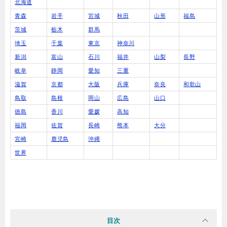
北海道
青森
岩手
宮城
秋田
山形
福島
茨城
栃木
群馬
埼玉
千葉
東京
神奈川
新潟
富山
石川
福井
山梨
長野
岐阜
静岡
愛知
三重
滋賀
京都
大阪
兵庫
奈良
和歌山
鳥取
島根
岡山
広島
山口
徳島
香川
愛媛
高知
福岡
佐賀
長崎
熊本
大分
宮崎
鹿児島
沖縄
世界
目次