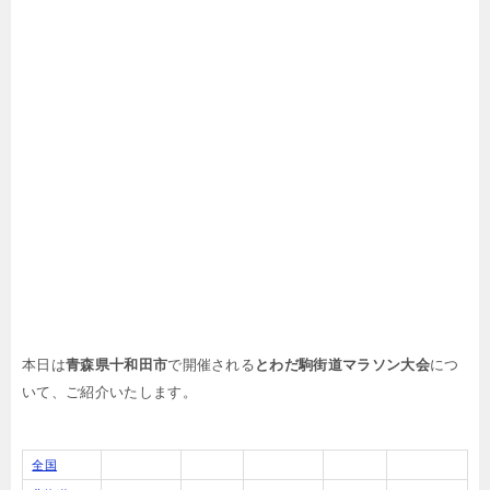
本日は
青森県十和田市
で開催される
とわだ駒街道マラソン大会
につ
いて、ご紹介いたします。
全国