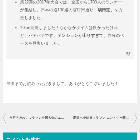
第22回の2017年大会では、全国から1700人のランナー
が集結し、日本の道100選の官庁街通り
「駒街道」
を力
走しました。
10km完走しました！なかなかタイムは良かったけれ
ど、バテバテです。
テンションが上りすぎて、
自分のペ
ースを見失いました。
最後までお読みいただきまして、ありがとうございました！
投
八戸うみねこマラソン全国大会のエントリー開始はいつから？
湯沢七夕健康マラソン エントリー開始・アクセス
稿
ナ
コメントを残す
ビ