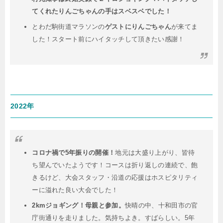
てくれたりんごちゃんの手はスベスベでした！
とわだ駒街道マラソンの
ゲストにりんごちゃん
が来てま
した！スタート前にハイタッチして頂きたい感謝！
2022年
コロナ禍で5年振りの開催！
地元は大盛り上がり、皆待
ち望んでいたようです！コースは折り返しの連続で、飽
きるけど、大会スタッフ・沿道の応援はホスピタリティ
ーに溢れた良い大会でした！
2kmジョギング！母親と参加。
快晴の中、十和田市の官
庁街通りを走りました。気持ちよき。すばらしい。5年